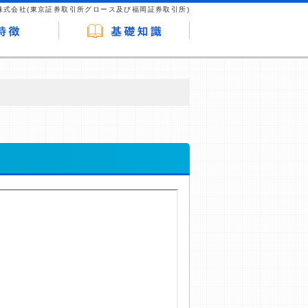
株式会社(東京証券取引所グロース及び福岡証券取引所)
が企業ホームページを訪れ、成約が発生する
はなく、当編集部の調査／ユーザーへの口コ