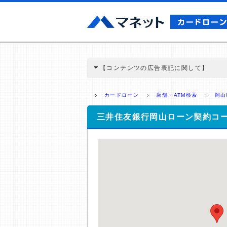
【コンテンツの広告表記に関して】
本コンテンツには、紹介している商品・商材
と弊社に対して企業から紹介報酬が支払われ
カードローン
店舗・ATM検索
岡山
ミ収集などに基づき、公平性を担保した情
>提携企業一覧
三井住友銀行岡山ローン契約コ