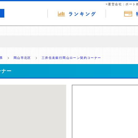
>運営会社：ポート
の広告（リンク）を含む場合があります。 これらの広告を経由して読者
るという収益モデルです。 ただし、特定の商品を根拠なくPRするもので
県
岡山市北区
三井住友銀行岡山ローン契約コーナー
報提供を行っています。
ーナー