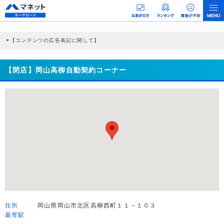
【コンテンツの広告表記に関して】
本コンテンツには、紹介している商品・商材の広告（リンク）を含む場合がありま
す。 これらの広告を経由して読者が企業ホームページを訪れ、成約が発生すると弊
社に対して企業から紹介報酬が支払われるという収益モデルです。 ただし、特定の
【閉店】岡山高柳自動契約コーナー
商品を根拠なくPRするものではなく、当編集部の調査／ユーザーへの口コミ収集な
どに基づき、公平性を担保した情報提供を行っています。
>提携企業一覧
住所
岡山県岡山市北区高柳西町１１－１０３
最寄駅