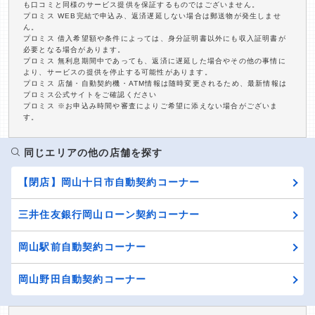
も口コミと同様のサービス提供を保証するものではございません。
プロミス WEB完結で申込み、返済遅延しない場合は郵送物が発生しませ
ん。
プロミス 借入希望額や条件によっては、身分証明書以外にも収入証明書が
必要となる場合があります。
プロミス 無利息期間中であっても、返済に遅延した場合やその他の事情に
より、サービスの提供を停止する可能性があります。
プロミス 店舗・自動契約機・ATM情報は随時変更されるため、最新情報は
プロミス公式サイトをご確認ください
プロミス ※お申込み時間や審査によりご希望に添えない場合がございま
す。
同じエリアの他の店舗を探す
【閉店】岡山十日市自動契約コーナー
三井住友銀行岡山ローン契約コーナー
岡山駅前自動契約コーナー
岡山野田自動契約コーナー