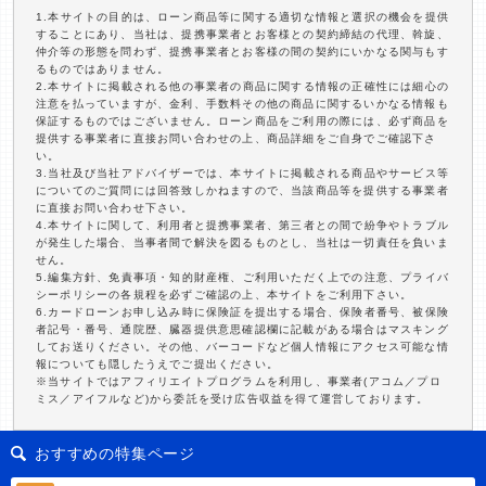
1.本サイトの目的は、ローン商品等に関する適切な情報と選択の機会を提供
することにあり、当社は、提携事業者とお客様との契約締結の代理、斡旋、
仲介等の形態を問わず、提携事業者とお客様の間の契約にいかなる関与もす
るものではありません。
2.本サイトに掲載される他の事業者の商品に関する情報の正確性には細心の
注意を払っていますが、金利、手数料その他の商品に関するいかなる情報も
保証するものではございません。ローン商品をご利用の際には、必ず商品を
提供する事業者に直接お問い合わせの上、商品詳細をご自身でご確認下さ
い。
3.当社及び当社アドバイザーでは、本サイトに掲載される商品やサービス等
についてのご質問には回答致しかねますので、当該商品等を提供する事業者
に直接お問い合わせ下さい。
4.本サイトに関して、利用者と提携事業者、第三者との間で紛争やトラブル
が発生した場合、当事者間で解決を図るものとし、当社は一切責任を負いま
せん。
5.編集方針、免責事項・知的財産権、ご利用いただく上での注意、プライバ
シーポリシーの各規程を必ずご確認の上、本サイトをご利用下さい。
6.カードローンお申し込み時に保険証を提出する場合、保険者番号、被保険
者記号・番号、通院歴、臓器提供意思確認欄に記載がある場合はマスキング
してお送りください。その他、バーコードなど個人情報にアクセス可能な情
報についても隠したうえでご提出ください。
※当サイトではアフィリエイトプログラムを利用し、事業者(アコム／プロ
ミス／アイフルなど)から委託を受け広告収益を得て運営しております。
おすすめの特集ページ