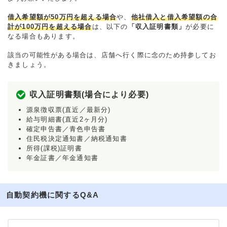
借入希望額が50万円を超える場合
や、
他社借入と借入希望額の合
計が100万円を超える場合
は、以下の
「収入証明書類」
が必要に
なる場合もあります。
該当の可能性がある場合は、店舗へ行く際に念のため持参してお
きましょう。
収入証明書類(場合により必要)
源泉徴収票(直近／最新分)
給与明細書(直近2ヶ月分)
確定申告書／青色申告書
住民税決定通知書／納税通知書
所得(課税)証明書
年金証書／年金通知書
自動契約機に関するQ&A