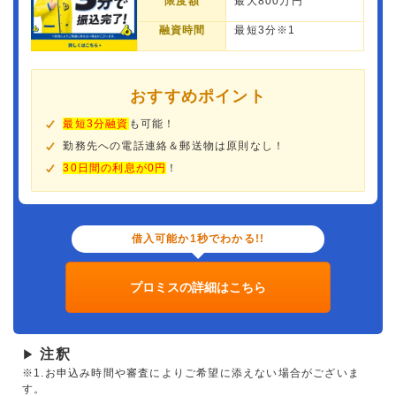
限度額
最大800万円
融資時間
最短3分※1
おすすめポイント
最短3分融資
も可能！
勤務先への電話連絡＆郵送物は原則なし！
30日間の利息が0円
！
借入可能か1秒でわかる!!
プロミスの詳細はこちら
注釈
▶
※1.お申込み時間や審査によりご希望に添えない場合がございま
す。