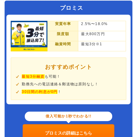
プロミス
実質年率
2.5%〜18.0%
限度額
最大800万円
融資時間
最短3分※1
おすすめポイント
最短3分融資
も可能！
勤務先への電話連絡＆郵送物は原則なし！
30日間の利息が0円
！
借入可能か1秒でわかる!!
プロミスの詳細はこちら