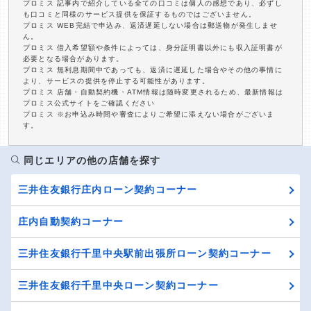
プロミス 記事内で紹介している全ての口コミは個人の感想であり、必ずし
も口コミと同様のサービス提供を保証するものではございません。
プロミス WEB完結で申込み、返済遅延しない場合は郵送物が発生しませ
ん。
プロミス 借入希望額や条件によっては、身分証明書以外にも収入証明書が
必要となる場合があります。
プロミス 無利息期間中であっても、返済に遅延した場合やその他の事情に
より、サービスの提供を停止する可能性があります。
プロミス 店舗・自動契約機・ATM情報は随時変更されるため、最新情報は
プロミス公式サイトをご確認ください
プロミス ※お申込み時間や審査によりご希望に添えない場合がございま
す。
同じエリアの他の店舗を探す
三井住友銀行庄内ローン契約コーナー
庄内自動契約コーナー
三井住友銀行千里中央駅前出張所ローン契約コーナー
三井住友銀行千里中央ローン契約コーナー