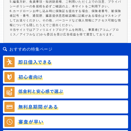
5.編集方針、免責事項・知的財産権、ご利用いただく上での注意、プライバ
シーポリシーの各規程を必ずご確認の上、本サイトをご利用下さい。
6.カードローンお申し込み時に保険証を提出する場合、保険者番号、被保険
者記号・番号、通院歴、臓器提供意思確認欄に記載がある場合はマスキング
してお送りください。その他、バーコードなど個人情報にアクセス可能な情
報についても隠したうえでご提出ください。
※当サイトではアフィリエイトプログラムを利用し、事業者(アコム／プロ
ミス／アイフルなど)から委託を受け広告収益を得て運営しております。
おすすめの特集ページ