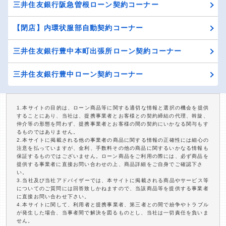
三井住友銀行阪急曽根ローン契約コーナー
【閉店】内環状服部自動契約コーナー
三井住友銀行豊中本町出張所ローン契約コーナー
三井住友銀行豊中ローン契約コーナー
1.本サイトの目的は、ローン商品等に関する適切な情報と選択の機会を提供
することにあり、当社は、提携事業者とお客様との契約締結の代理、斡旋、
仲介等の形態を問わず、提携事業者とお客様の間の契約にいかなる関与もす
るものではありません。
2.本サイトに掲載される他の事業者の商品に関する情報の正確性には細心の
注意を払っていますが、金利、手数料その他の商品に関するいかなる情報も
保証するものではございません。ローン商品をご利用の際には、必ず商品を
提供する事業者に直接お問い合わせの上、商品詳細をご自身でご確認下さ
い。
3.当社及び当社アドバイザーでは、本サイトに掲載される商品やサービス等
についてのご質問には回答致しかねますので、当該商品等を提供する事業者
に直接お問い合わせ下さい。
4.本サイトに関して、利用者と提携事業者、第三者との間で紛争やトラブル
が発生した場合、当事者間で解決を図るものとし、当社は一切責任を負いま
せん。