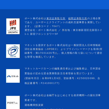
マネットカードローンの編集責任者および編集者は、日本貸金
業協会の定める貸金業務取扱主任者登録を受けています。
(登録年月日：令和8年1月9日、登録番号：K250020096、合
格証書番号：F241000177)
ポート株式会社は金融庁をはじめとする政府機関への届出済事
業者です。
適格機関投資家