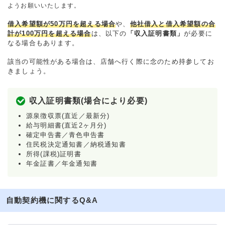
ようお願いいたします。
借入希望額が50万円を超える場合
や、
他社借入と借入希望額の合
計が100万円を超える場合
は、以下の
「収入証明書類」
が必要に
なる場合もあります。
該当の可能性がある場合は、店舗へ行く際に念のため持参してお
きましょう。
収入証明書類(場合により必要)
源泉徴収票(直近／最新分)
給与明細書(直近2ヶ月分)
確定申告書／青色申告書
住民税決定通知書／納税通知書
所得(課税)証明書
年金証書／年金通知書
自動契約機に関するQ&A