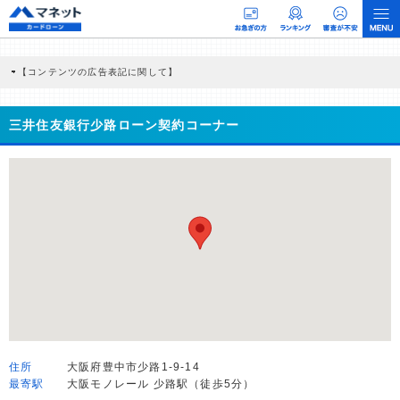
【コンテンツの広告表記に関して】
本コンテンツには、紹介している商品・商材の広告（リンク）を含む場合がありま
す。 これらの広告を経由して読者が企業ホームページを訪れ、成約が発生すると弊
社に対して企業から紹介報酬が支払われるという収益モデルです。 ただし、特定の
三井住友銀行少路ローン契約コーナー
商品を根拠なくPRするものではなく、当編集部の調査／ユーザーへの口コミ収集な
どに基づき、公平性を担保した情報提供を行っています。
>提携企業一覧
住所
大阪府豊中市少路1-9-14
最寄駅
大阪モノレール 少路駅（徒歩5分）