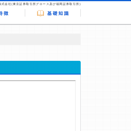
株式会社(東京証券取引所グロース及び福岡証券取引所)
が企業ホームページを訪れ、成約が発生する
はなく、当編集部の調査／ユーザーへの口コ