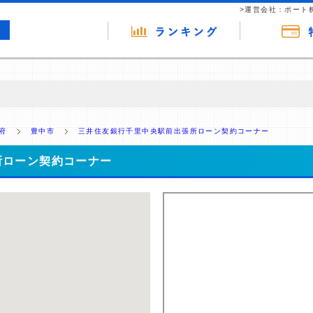
>運営会社：ポート
の広告（リンク）を含む場合があります。 これらの広告を経由して読者
るという収益モデルです。 ただし、特定の商品を根拠なくPRするもので
府
豊中市
三井住友銀行千里中央駅前出張所ローン契約コーナー
報提供を行っています。
所ローン契約コーナー