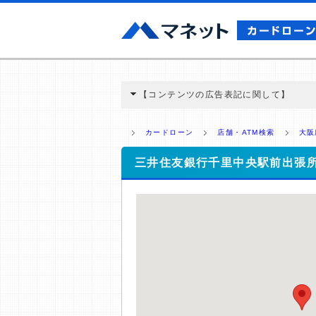
【コンテンツの広告表記に関して】
本コンテンツには、紹介している商品・商材
と弊社に対して企業から紹介報酬が支払われ
カードローン
店舗・ATM検索
大阪
ミ収集などに基づき、公平性を担保した情
>提携企業一覧
三井住友銀行千里中央駅前出張