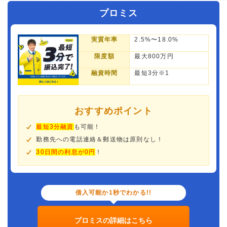
プロミス
実質年率
2.5%〜18.0%
限度額
最大800万円
融資時間
最短3分※1
おすすめポイント
最短3分融資
も可能！
勤務先への電話連絡＆郵送物は原則なし！
30日間の利息が0円
！
借入可能か1秒でわかる!!
プロミスの詳細はこちら