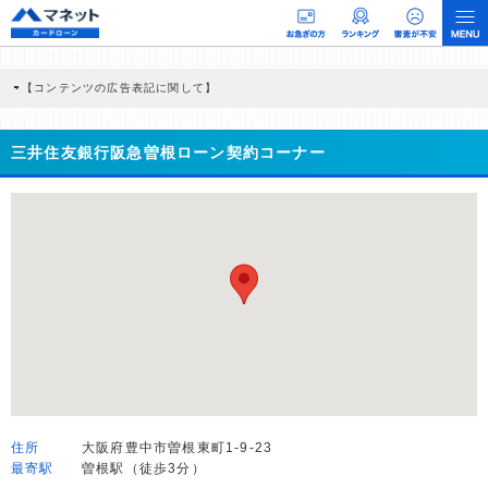
【コンテンツの広告表記に関して】
本コンテンツには、紹介している商品・商材の広告（リンク）を含む場合がありま
す。 これらの広告を経由して読者が企業ホームページを訪れ、成約が発生すると弊
社に対して企業から紹介報酬が支払われるという収益モデルです。 ただし、特定の
三井住友銀行阪急曽根ローン契約コーナー
商品を根拠なくPRするものではなく、当編集部の調査／ユーザーへの口コミ収集な
どに基づき、公平性を担保した情報提供を行っています。
>提携企業一覧
住所
大阪府豊中市曽根東町1-9-23
最寄駅
曽根駅（徒歩3分）