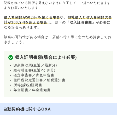
記載されている箇所を見えないように加工して、ご提出いただきます
ようお願いいたします。
借入希望額が50万円を超える場合
や、
他社借入と借入希望額の合
計が100万円を超える場合
は、以下の
「収入証明書類」
が必要に
なる場合もあります。
該当の可能性がある場合は、店舗へ行く際に念のため持参してお
きましょう。
収入証明書類(場合により必要)
源泉徴収票(直近／最新分)
給与明細書(直近2ヶ月分)
確定申告書／青色申告書
住民税決定通知書／納税通知書
所得(課税)証明書
年金証書／年金通知書
自動契約機に関するQ&A