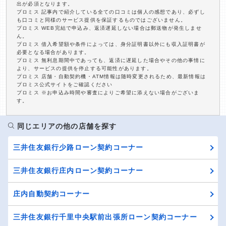
出が必須となります。
プロミス 記事内で紹介している全ての口コミは個人の感想であり、必ずし
も口コミと同様のサービス提供を保証するものではございません。
プロミス WEB完結で申込み、返済遅延しない場合は郵送物が発生しませ
ん。
プロミス 借入希望額や条件によっては、身分証明書以外にも収入証明書が
必要となる場合があります。
プロミス 無利息期間中であっても、返済に遅延した場合やその他の事情に
より、サービスの提供を停止する可能性があります。
プロミス 店舗・自動契約機・ATM情報は随時変更されるため、最新情報は
プロミス公式サイトをご確認ください
プロミス ※お申込み時間や審査によりご希望に添えない場合がございま
す。
同じエリアの他の店舗を探す
三井住友銀行少路ローン契約コーナー
三井住友銀行庄内ローン契約コーナー
庄内自動契約コーナー
三井住友銀行千里中央駅前出張所ローン契約コーナー