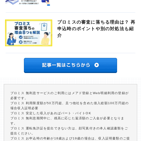
プロミスの審査に落ちる理由は？ 再
申込時のポイントや別の対処法も紹
介
プロミス 無利息サービスのご利用にはメアド登録とWeb明細利用の登録が
必要です。
プロミス 利用限度額が50万円超、且つ他社を含めた借入総額100万円超の
場合収入証明必要
プロミス 安定した収入があればパート・バイトOK
プロミス 無利息期間中に、残高に応じた返済額のご入金が必要となりま
す。
プロミス 運転免許証を提出できない方は、顔写真付きの本人確認書類をご
提出ください。
プロミス お申込時の年齢が18歳および19歳の場合は、収入証明書類のご提