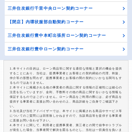
三井住友銀行千里中央ローン契約コーナー
【閉店】内環状服部自動契約コーナー
三井住友銀行豊中本町出張所ローン契約コーナー
三井住友銀行豊中ローン契約コーナー
1.本サイトの目的は、ローン商品等に関する適切な情報と選択の機会を提供
することにあり、当社は、提携事業者とお客様との契約締結の代理、斡旋、
仲介等の形態を問わず、提携事業者とお客様の間の契約にいかなる関与もす
るものではありません。
2.本サイトに掲載される他の事業者の商品に関する情報の正確性には細心の
注意を払っていますが、金利、手数料その他の商品に関するいかなる情報も
保証するものではございません。ローン商品をご利用の際には、必ず商品を
提供する事業者に直接お問い合わせの上、商品詳細をご自身でご確認下さ
い。
3.当社及び当社アドバイザーでは、本サイトに掲載される商品やサービス等
についてのご質問には回答致しかねますので、当該商品等を提供する事業者
に直接お問い合わせ下さい。
4.本サイトに関して、利用者と提携事業者、第三者との間で紛争やトラブル
が発生した場合、当事者間で解決を図るものとし、当社は一切責任を負いま