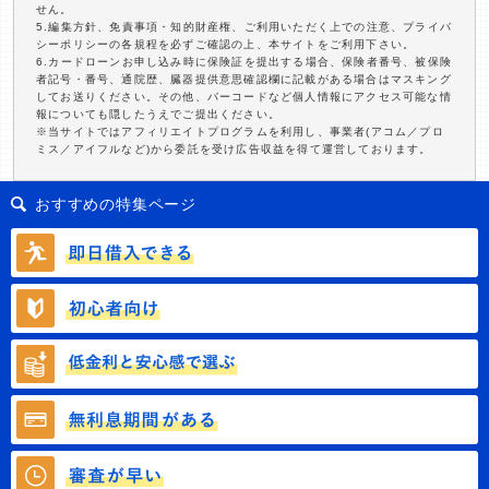
せん。
5.編集方針、免責事項・知的財産権、ご利用いただく上での注意、プライバ
シーポリシーの各規程を必ずご確認の上、本サイトをご利用下さい。
6.カードローンお申し込み時に保険証を提出する場合、保険者番号、被保険
者記号・番号、通院歴、臓器提供意思確認欄に記載がある場合はマスキング
してお送りください。その他、バーコードなど個人情報にアクセス可能な情
報についても隠したうえでご提出ください。
※当サイトではアフィリエイトプログラムを利用し、事業者(アコム／プロ
ミス／アイフルなど)から委託を受け広告収益を得て運営しております。
おすすめの特集ページ