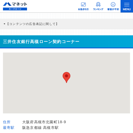
【コンテンツの広告表記に関して】
本コンテンツには、紹介している商品・商材の広告（リンク）を含む場合がありま
す。 これらの広告を経由して読者が企業ホームページを訪れ、成約が発生すると弊
社に対して企業から紹介報酬が支払われるという収益モデルです。 ただし、特定の
三井住友銀行高槻ローン契約コーナー
商品を根拠なくPRするものではなく、当編集部の調査／ユーザーへの口コミ収集な
どに基づき、公平性を担保した情報提供を行っています。
>提携企業一覧
住所
大阪府高槻市北園町18-9
最寄駅
阪急京都線 高槻市駅