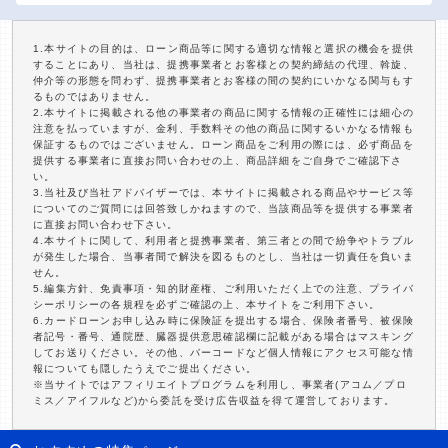
1.本サイトの目的は、ローン商品等に関する適切な情報と選択の機会を提供
することにあり、当社は、提携事業者とお客様との契約締結の代理、斡旋、
仲介等の形態を問わず、提携事業者とお客様の間の契約にいかなる関与もす
るものではありません。
2.本サイトに掲載される他の事業者の商品に関する情報の正確性には細心の
注意を払っていますが、金利、手数料その他の商品に関するいかなる情報も
保証するものではございません。ローン商品をご利用の際には、必ず商品を
提供する事業者に直接お問い合わせの上、商品詳細をご自身でご確認下さ
い。
3.当社及び当社アドバイザーでは、本サイトに掲載される商品やサービス等
についてのご質問には回答致しかねますので、当該商品等を提供する事業者
に直接お問い合わせ下さい。
4.本サイトに関して、利用者と提携事業者、第三者との間で紛争やトラブル
が発生した場合、当事者間で解決を図るものとし、当社は一切責任を負いま
せん。
5.編集方針、免責事項・知的財産権、ご利用いただく上での注意、プライバ
シーポリシーの各規程を必ずご確認の上、本サイトをご利用下さい。
6.カードローンお申し込み時に保険証を提出する場合、保険者番号、被保険
者記号・番号、通院歴、臓器提供意思確認欄に記載がある場合はマスキング
してお送りください。その他、バーコードなど個人情報にアクセス可能な情
報についても隠したうえでご提出ください。
※当サイトではアフィリエイトプログラムを利用し、事業者(アコム／プロ
ミス／アイフルなど)から委託を受け広告収益を得て運営しております。