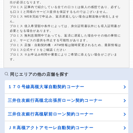
出が必須となります。
プロミス 記事内で紹介している全ての口コミは個人の感想であり、必ずし
も口コミと同様のサービス提供を保証するものではございません。
プロミス WEB完結で申込み、返済遅延しない場合は郵送物が発生しませ
ん。
プロミス 借入希望額や条件によっては、身分証明書以外にも収入証明書が
必要となる場合があります。
プロミス 無利息期間中であっても、返済に遅延した場合やその他の事情に
より、サービスの提供を停止する可能性があります。
プロミス 店舗・自動契約機・ATM情報は随時変更されるため、最新情報は
プロミス公式サイトをご確認ください
プロミス ※お申込み時間や審査によりご希望に添えない場合がございま
す。
同じエリアの他の店舗を探す
１７０号線高槻大塚自動契約コーナー
三井住友銀行高槻北出張所ローン契約コーナー
三井住友銀行高槻駅前ローン契約コーナー
ＪＲ高槻アクトアモーレ自動契約コーナー