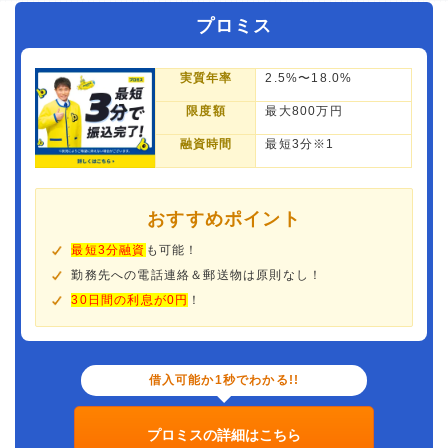
プロミス
実質年率
2.5%〜18.0%
限度額
最大800万円
融資時間
最短3分※1
おすすめポイント
最短3分融資
も可能！
勤務先への電話連絡＆郵送物は原則なし！
30日間の利息が0円
！
借入可能か1秒でわかる!!
プロミスの詳細はこちら