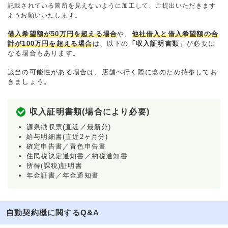
記載されている箇所を見えないように加工して、ご提出いただきます
ようお願いいたします。
借入希望額が50万円を超える場合
や、
他社借入と借入希望額の合
計が100万円を超える場合
は、以下の
「収入証明書類」
が必要に
なる場合もあります。
該当の可能性がある場合は、店舗へ行く際に念のため持参してお
きましょう。
収入証明書類(場合により必要)
源泉徴収票(直近／最新分)
給与明細書(直近2ヶ月分)
確定申告書／青色申告書
住民税決定通知書／納税通知書
所得(課税)証明書
年金証書／年金通知書
自動契約機に関するQ&A