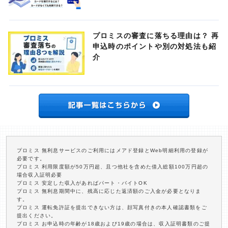
プロミスの審査に落ちる理由は？ 再
申込時のポイントや別の対処法も紹
介
プロミス 無利息サービスのご利用にはメアド登録とWeb明細利用の登録が
必要です。
プロミス 利用限度額が50万円超、且つ他社を含めた借入総額100万円超の
場合収入証明必要
プロミス 安定した収入があればパート・バイトOK
プロミス 無利息期間中に、残高に応じた返済額のご入金が必要となりま
す。
プロミス 運転免許証を提出できない方は、顔写真付きの本人確認書類をご
提出ください。
プロミス お申込時の年齢が18歳および19歳の場合は、収入証明書類のご提