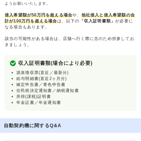
ようお願いいたします。
借入希望額が50万円を超える場合
や、
他社借入と借入希望額の合
計が100万円を超える場合
は、以下の
「収入証明書類」
が必要に
なる場合もあります。
該当の可能性がある場合は、店舗へ行く際に念のため持参してお
きましょう。
収入証明書類(場合により必要)
源泉徴収票(直近／最新分)
給与明細書(直近2ヶ月分)
確定申告書／青色申告書
住民税決定通知書／納税通知書
所得(課税)証明書
年金証書／年金通知書
自動契約機に関するQ&A