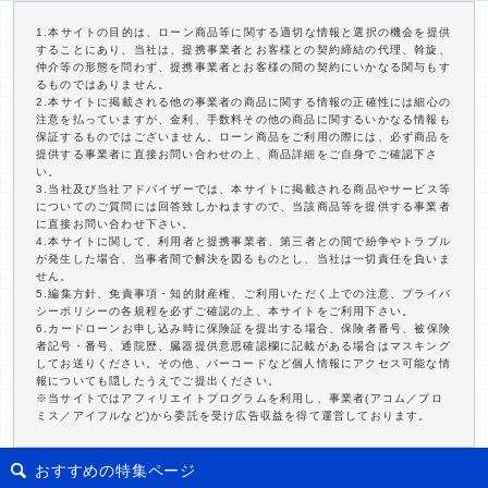
1.本サイトの目的は、ローン商品等に関する適切な情報と選択の機会を提供
することにあり、当社は、提携事業者とお客様との契約締結の代理、斡旋、
仲介等の形態を問わず、提携事業者とお客様の間の契約にいかなる関与もす
るものではありません。
2.本サイトに掲載される他の事業者の商品に関する情報の正確性には細心の
注意を払っていますが、金利、手数料その他の商品に関するいかなる情報も
保証するものではございません。ローン商品をご利用の際には、必ず商品を
提供する事業者に直接お問い合わせの上、商品詳細をご自身でご確認下さ
い。
3.当社及び当社アドバイザーでは、本サイトに掲載される商品やサービス等
についてのご質問には回答致しかねますので、当該商品等を提供する事業者
に直接お問い合わせ下さい。
4.本サイトに関して、利用者と提携事業者、第三者との間で紛争やトラブル
が発生した場合、当事者間で解決を図るものとし、当社は一切責任を負いま
せん。
5.編集方針、免責事項・知的財産権、ご利用いただく上での注意、プライバ
シーポリシーの各規程を必ずご確認の上、本サイトをご利用下さい。
6.カードローンお申し込み時に保険証を提出する場合、保険者番号、被保険
者記号・番号、通院歴、臓器提供意思確認欄に記載がある場合はマスキング
してお送りください。その他、バーコードなど個人情報にアクセス可能な情
報についても隠したうえでご提出ください。
※当サイトではアフィリエイトプログラムを利用し、事業者(アコム／プロ
ミス／アイフルなど)から委託を受け広告収益を得て運営しております。
おすすめの特集ページ