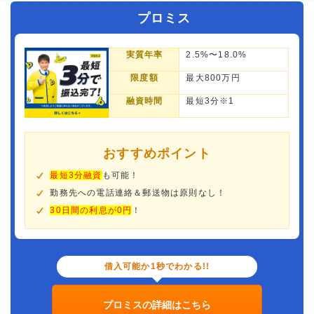
プロミス
実質年率
2.5%〜18.0%
限度額
最大800万円
融資時間
最短3分※1
おすすめポイント
最短3分融資
も可能！
勤務先への電話連絡＆郵送物は原則なし！
30日間の利息が0円
！
借入可能か1秒でわかる!!
プロミスの詳細はこちら