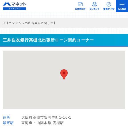
【コンテンツの広告表記に関して】
本コンテンツには、紹介している商品・商材の広告（リンク）を含む場合がありま
す。 これらの広告を経由して読者が企業ホームページを訪れ、成約が発生すると弊
社に対して企業から紹介報酬が支払われるという収益モデルです。 ただし、特定の
三井住友銀行高槻北出張所ローン契約コーナー
商品を根拠なくPRするものではなく、当編集部の調査／ユーザーへの口コミ収集な
どに基づき、公平性を担保した情報提供を行っています。
>提携企業一覧
住所
大阪府高槻市安岡寺町1-16-1
最寄駅
東海道・山陽本線 高槻駅