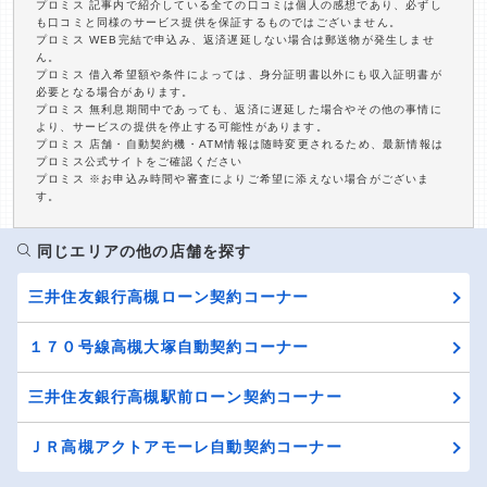
プロミス 記事内で紹介している全ての口コミは個人の感想であり、必ずし
も口コミと同様のサービス提供を保証するものではございません。
プロミス WEB完結で申込み、返済遅延しない場合は郵送物が発生しませ
ん。
プロミス 借入希望額や条件によっては、身分証明書以外にも収入証明書が
必要となる場合があります。
プロミス 無利息期間中であっても、返済に遅延した場合やその他の事情に
より、サービスの提供を停止する可能性があります。
プロミス 店舗・自動契約機・ATM情報は随時変更されるため、最新情報は
プロミス公式サイトをご確認ください
プロミス ※お申込み時間や審査によりご希望に添えない場合がございま
す。
同じエリアの他の店舗を探す
三井住友銀行高槻ローン契約コーナー
１７０号線高槻大塚自動契約コーナー
三井住友銀行高槻駅前ローン契約コーナー
ＪＲ高槻アクトアモーレ自動契約コーナー