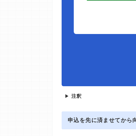
▶
注釈
申込を先に済ませてから