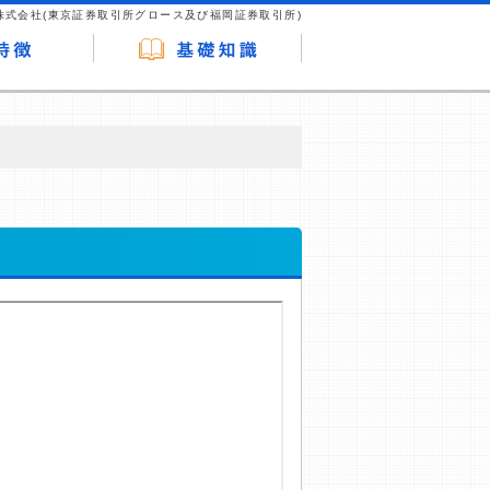
株式会社(東京証券取引所グロース及び福岡証券取引所)
が企業ホームページを訪れ、成約が発生する
はなく、当編集部の調査／ユーザーへの口コ