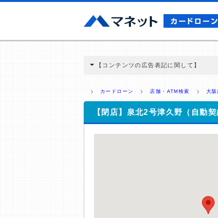
【コンテンツの広告表記に関して】
本コンテンツには、紹介している商品・商材
と弊社に対して企業から紹介報酬が支払われ
カードローン
店舗・ATM検索
大阪
ミ収集などに基づき、公平性を担保した情
>提携企業一覧
【閉店】泉北2号津久野（自動契