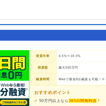
実質年率
4.5%〜18.0%
限度額
最大500万円
融資時間
Webで最短8分融資も可能！※
おすすめポイント
50万円以上なら
365日間無利息
！