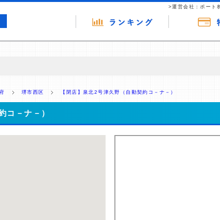
>運営会社：ポート
の広告（リンク）を含む場合があります。 これらの広告を経由して読者
るという収益モデルです。 ただし、特定の商品を根拠なくPRするもので
府
堺市西区
【閉店】泉北2号津久野（自動契約コ－ナ－）
報提供を行っています。
約コ－ナ－）