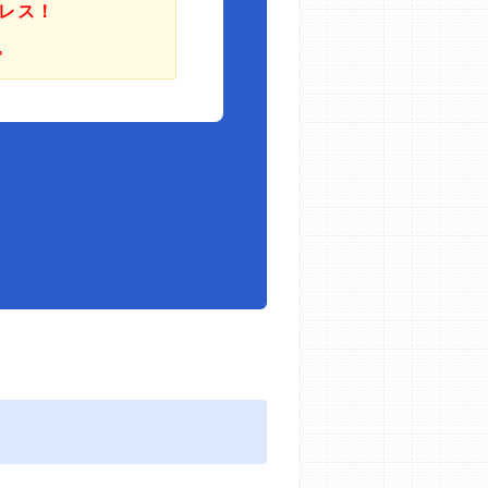
レス！
。