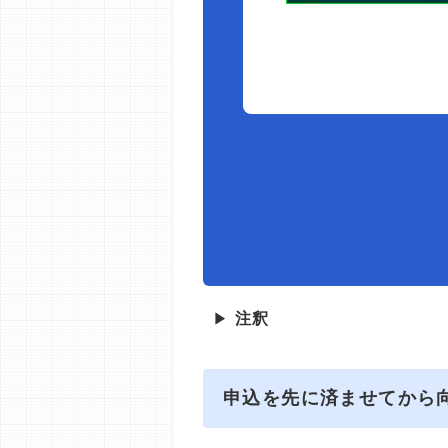
▶
注釈
申込を先に済ませてから