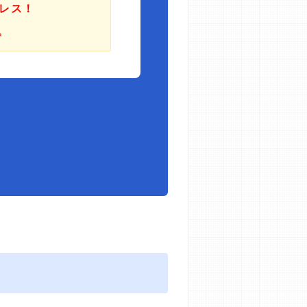
レス！
。