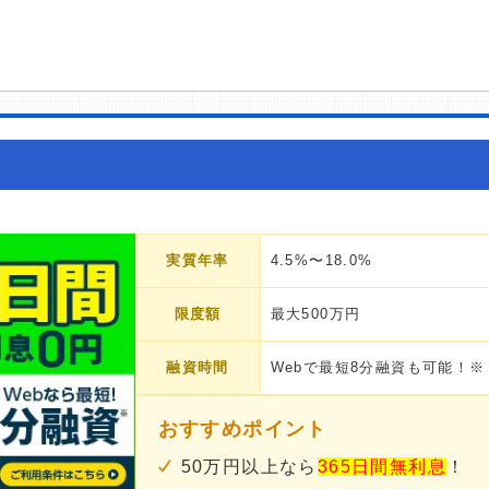
実質年率
4.5%〜18.0%
限度額
最大500万円
融資時間
Webで最短8分融資も可能！※
おすすめポイント
50万円以上なら
365日間無利息
！