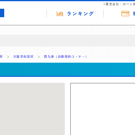
>運営会社：ポート
の広告（リンク）を含む場合があります。 これらの広告を経由して読者
るという収益モデルです。 ただし、特定の商品を根拠なくPRするもので
府
大阪市此花区
西九条（自動契約コ－ナ－）
報提供を行っています。