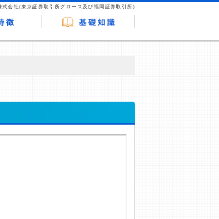
株式会社(東京証券取引所グロース及び福岡証券取引所)
が企業ホームページを訪れ、成約が発生する
はなく、当編集部の調査／ユーザーへの口コ