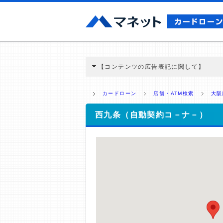
【コンテンツの広告表記に関して】
本コンテンツには、紹介している商品・商材
と弊社に対して企業から紹介報酬が支払われ
カードローン
店舗・ATM検索
大阪
ミ収集などに基づき、公平性を担保した情
>提携企業一覧
西九条（自動契約コ－ナ－）