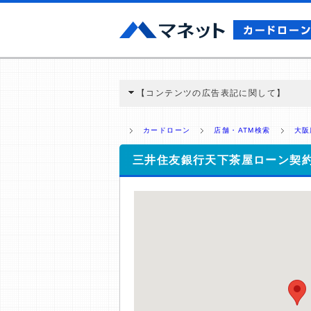
【コンテンツの広告表記に関して】
本コンテンツには、紹介している商品・商材
と弊社に対して企業から紹介報酬が支払われ
カードローン
店舗・ATM検索
大阪
ミ収集などに基づき、公平性を担保した情
>提携企業一覧
三井住友銀行天下茶屋ローン契