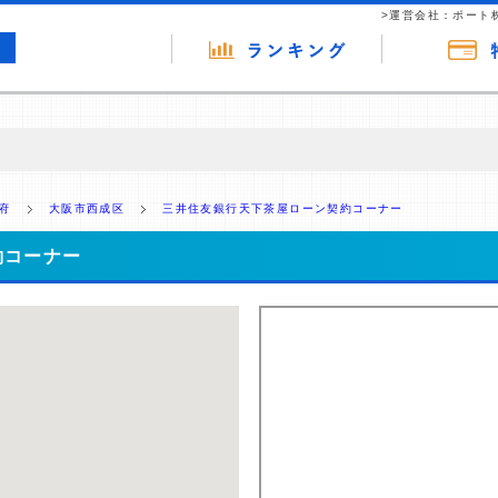
>運営会社：ポート
の広告（リンク）を含む場合があります。 これらの広告を経由して読者
るという収益モデルです。 ただし、特定の商品を根拠なくPRするもので
府
大阪市西成区
三井住友銀行天下茶屋ローン契約コーナー
報提供を行っています。
約コーナー