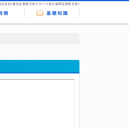
株式会社(東京証券取引所グロース及び福岡証券取引所)
が企業ホームページを訪れ、成約が発生する
はなく、当編集部の調査／ユーザーへの口コ