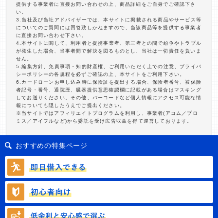
提供する事業者に直接お問い合わせの上、商品詳細をご自身でご確認下さ
い。
3.当社及び当社アドバイザーでは、本サイトに掲載される商品やサービス等
についてのご質問には回答致しかねますので、当該商品等を提供する事業者
に直接お問い合わせ下さい。
4.本サイトに関して、利用者と提携事業者、第三者との間で紛争やトラブル
が発生した場合、当事者間で解決を図るものとし、当社は一切責任を負いま
せん。
5.編集方針、免責事項・知的財産権、ご利用いただく上での注意、プライバ
シーポリシーの各規程を必ずご確認の上、本サイトをご利用下さい。
6.カードローンお申し込み時に保険証を提出する場合、保険者番号、被保険
者記号・番号、通院歴、臓器提供意思確認欄に記載がある場合はマスキング
してお送りください。その他、バーコードなど個人情報にアクセス可能な情
報についても隠したうえでご提出ください。
※当サイトではアフィリエイトプログラムを利用し、事業者(アコム／プロ
ミス／アイフルなど)から委託を受け広告収益を得て運営しております。
おすすめの特集ページ