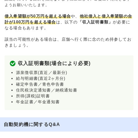
ようお願いいたします。
借入希望額が50万円を超える場合
や、
他社借入と借入希望額の合
計が100万円を超える場合
は、以下の
「収入証明書類」
が必要に
なる場合もあります。
該当の可能性がある場合は、店舗へ行く際に念のため持参してお
きましょう。
収入証明書類(場合により必要)
源泉徴収票(直近／最新分)
給与明細書(直近2ヶ月分)
確定申告書／青色申告書
住民税決定通知書／納税通知書
所得(課税)証明書
年金証書／年金通知書
自動契約機に関するQ&A