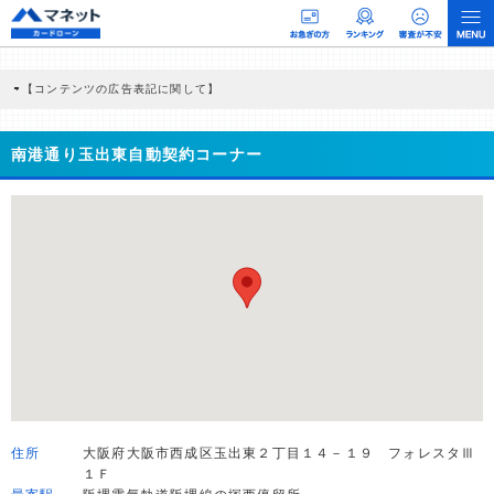
【コンテンツの広告表記に関して】
本コンテンツには、紹介している商品・商材の広告（リンク）を含む場合がありま
す。 これらの広告を経由して読者が企業ホームページを訪れ、成約が発生すると弊
社に対して企業から紹介報酬が支払われるという収益モデルです。 ただし、特定の
南港通り玉出東自動契約コーナー
商品を根拠なくPRするものではなく、当編集部の調査／ユーザーへの口コミ収集な
どに基づき、公平性を担保した情報提供を行っています。
>提携企業一覧
住所
大阪府大阪市西成区玉出東２丁目１４－１９ フォレスタⅢ
１Ｆ