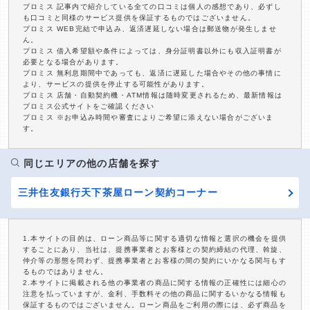
プロミス 記事内で紹介している全ての口コミは個人の感想であり、必ずし
も口コミと同様のサービス提供を保証するものではございません。
プロミス WEB完結で申込み、返済遅延しない場合は郵送物が発生しませ
ん。
プロミス 借入希望額や条件によっては、身分証明書以外にも収入証明書が
必要となる場合があります。
プロミス 無利息期間中であっても、返済に遅延した場合やその他の事情に
より、サービスの提供を停止する可能性があります。
プロミス 店舗・自動契約機・ATM情報は随時変更されるため、最新情報は
プロミス公式サイトをご確認ください
プロミス ※お申込み時間や審査によりご希望に添えない場合がございま
す。
同じエリアの他の店舗を探す
三井住友銀行天下茶屋ローン契約コーナー
1.本サイトの目的は、ローン商品等に関する適切な情報と選択の機会を提供
することにあり、当社は、提携事業者とお客様との契約締結の代理、斡旋、
仲介等の形態を問わず、提携事業者とお客様の間の契約にいかなる関与もす
るものではありません。
2.本サイトに掲載される他の事業者の商品に関する情報の正確性には細心の
注意を払っていますが、金利、手数料その他の商品に関するいかなる情報も
保証するものではございません。ローン商品をご利用の際には、必ず商品を