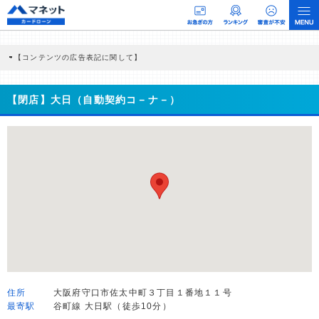
【コンテンツの広告表記に関して】
本コンテンツには、紹介している商品・商材の広告（リンク）を含む場合がありま
す。 これらの広告を経由して読者が企業ホームページを訪れ、成約が発生すると弊
社に対して企業から紹介報酬が支払われるという収益モデルです。 ただし、特定の
【閉店】大日（自動契約コ－ナ－）
商品を根拠なくPRするものではなく、当編集部の調査／ユーザーへの口コミ収集な
どに基づき、公平性を担保した情報提供を行っています。
>提携企業一覧
住所
大阪府守口市佐太中町３丁目１番地１１号
最寄駅
谷町線 大日駅（徒歩10分）