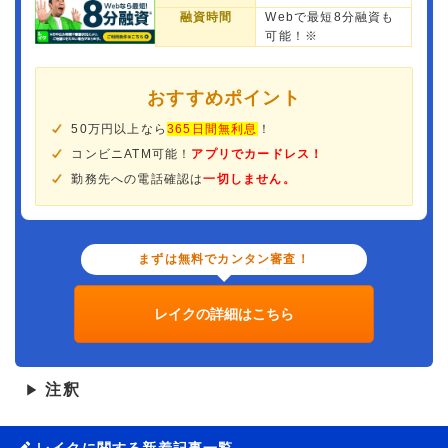
融資時間
Webで最短8分融資も
可能！※
おすすめポイント
50万円以上なら
365日間無利息
！
コンビニATM可能！
アプリでカードレス！
勤務先への電話確認は
一切しません。
まずは無料でカンタン審査！
レイクの詳細はこちら
注釈
▶
レイクに関する新着記事一覧