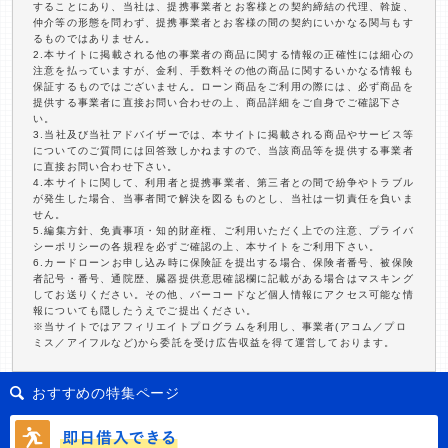
することにあり、当社は、提携事業者とお客様との契約締結の代理、斡旋、
仲介等の形態を問わず、提携事業者とお客様の間の契約にいかなる関与もす
るものではありません。
2.本サイトに掲載される他の事業者の商品に関する情報の正確性には細心の
注意を払っていますが、金利、手数料その他の商品に関するいかなる情報も
保証するものではございません。ローン商品をご利用の際には、必ず商品を
提供する事業者に直接お問い合わせの上、商品詳細をご自身でご確認下さ
い。
3.当社及び当社アドバイザーでは、本サイトに掲載される商品やサービス等
についてのご質問には回答致しかねますので、当該商品等を提供する事業者
に直接お問い合わせ下さい。
4.本サイトに関して、利用者と提携事業者、第三者との間で紛争やトラブル
が発生した場合、当事者間で解決を図るものとし、当社は一切責任を負いま
せん。
5.編集方針、免責事項・知的財産権、ご利用いただく上での注意、プライバ
シーポリシーの各規程を必ずご確認の上、本サイトをご利用下さい。
6.カードローンお申し込み時に保険証を提出する場合、保険者番号、被保険
者記号・番号、通院歴、臓器提供意思確認欄に記載がある場合はマスキング
してお送りください。その他、バーコードなど個人情報にアクセス可能な情
報についても隠したうえでご提出ください。
※当サイトではアフィリエイトプログラムを利用し、事業者(アコム／プロ
ミス／アイフルなど)から委託を受け広告収益を得て運営しております。
おすすめの特集ページ