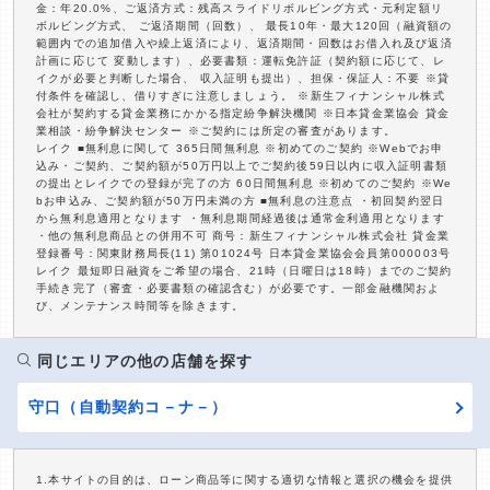
金：年20.0%、ご返済方式：残高スライドリボルビング方式・元利定額リ
ボルビング方式、 ご返済期間（回数）、 最長10年・最大120回（融資額の
範囲内での追加借入や繰上返済により、返済期間・回数はお借入れ及び返済
計画に応じて 変動します）、必要書類：運転免許証（契約額に応じて、レ
イクが必要と判断した場合、 収入証明も提出）、担保・保証人：不要 ※貸
付条件を確認し、借りすぎに注意しましょう。 ※新生フィナンシャル株式
会社が契約する貸金業務にかかる指定紛争解決機関 ※日本貸金業協会 貸金
業相談・紛争解決センター ※ご契約には所定の審査があります。
レイク ■無利息に関して 365日間無利息 ※初めてのご契約 ※Webでお申
込み・ご契約、ご契約額が50万円以上でご契約後59日以内に収入証明書類
の提出とレイクでの登録が完了の方 60日間無利息 ※初めてのご契約 ※We
bお申込み、ご契約額が50万円未満の方 ■無利息の注意点 ・初回契約翌日
から無利息適用となります ・無利息期間経過後は通常金利適用となります
・他の無利息商品との併用不可 商号：新生フィナンシャル株式会社 貸金業
登録番号：関東財務局長(11) 第01024号 日本貸金業協会会員第000003号
レイク 最短即日融資をご希望の場合、21時（日曜日は18時）までのご契約
手続き完了（審査・必要書類の確認含む）が必要です。一部金融機関およ
び、メンテナンス時間等を除きます。
同じエリアの他の店舗を探す
守口（自動契約コ－ナ－）
1.本サイトの目的は、ローン商品等に関する適切な情報と選択の機会を提供