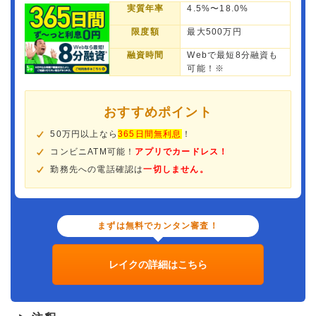
実質年率
4.5%〜18.0%
限度額
最大500万円
融資時間
Webで最短8分融資も
可能！※
おすすめポイント
50万円以上なら
365日間無利息
！
コンビニATM可能！
アプリでカードレス！
勤務先への電話確認は
一切しません。
まずは無料でカンタン審査！
レイクの詳細はこちら