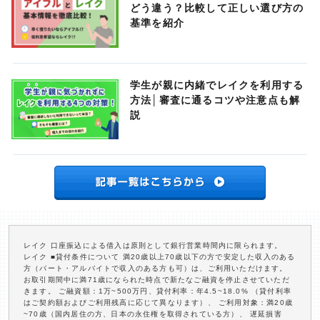
どう違う？比較して正しい選び方の
基準を紹介
学生が親に内緒でレイクを利用する
方法│審査に通るコツや注意点も解
説
レイク 口座振込による借入は原則として銀行営業時間内に限られます。
レイク ■貸付条件について 満20歳以上70歳以下の方で安定した収入のある
方（パート・アルバイトで収入のある方も可）は、ご利用いただけます。
お取引期間中に満71歳になられた時点で新たなご融資を停止させていただ
きます。 ご融資額：1万~500万円、貸付利率：年4.5~18.0% （貸付利率
はご契約額およびご利用残高に応じて異なります）、 ご利用対象：満20歳
~70歳（国内居住の方、日本の永住権を取得されている方）、 遅延損害