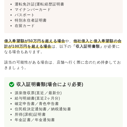
運転免許証(運転経歴証明書
マイナンバーカード
パスポート
特別永住者証明書
在留カード
借入希望額が50万円を超える場合
や、
他社借入と借入希望額の合
計が100万円を超える場合
は、以下の
「収入証明書類」
が必要に
なる場合もあります。
該当の可能性がある場合は、店舗へ行く際に念のため持参してお
きましょう。
収入証明書類(場合により必要)
源泉徴収票(直近／最新分)
給与明細書(直近2ヶ月分)
確定申告書／青色申告書
住民税決定通知書／納税通知書
所得(課税)証明書
年金証書／年金通知書