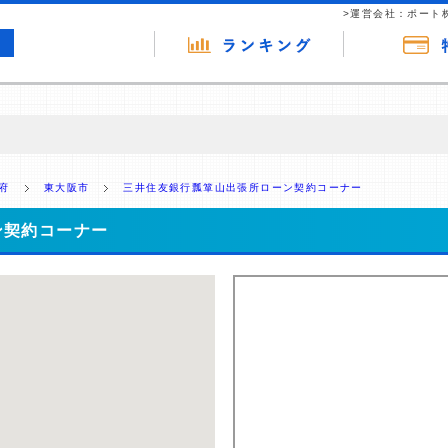
>運営会社：ポート
の広告（リンク）を含む場合があります。 これらの広告を経由して読者
るという収益モデルです。 ただし、特定の商品を根拠なくPRするもので
府
東大阪市
三井住友銀行瓢箪山出張所ローン契約コーナー
報提供を行っています。
ン契約コーナー