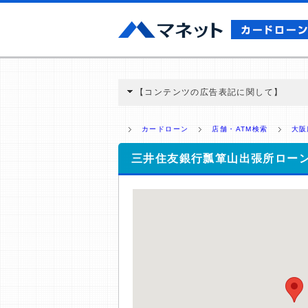
【コンテンツの広告表記に関して】
本コンテンツには、紹介している商品・商材
と弊社に対して企業から紹介報酬が支払われ
カードローン
店舗・ATM検索
大阪
ミ収集などに基づき、公平性を担保した情
>提携企業一覧
三井住友銀行瓢箪山出張所ロー