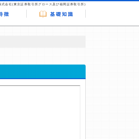
株式会社(東京証券取引所グロース及び福岡証券取引所)
が企業ホームページを訪れ、成約が発生する
はなく、当編集部の調査／ユーザーへの口コ