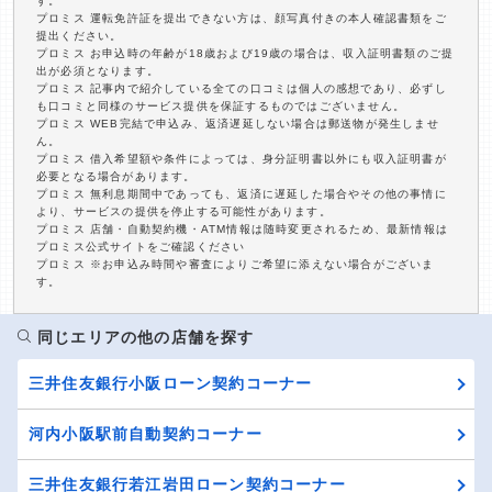
す。
プロミス 運転免許証を提出できない方は、顔写真付きの本人確認書類をご
提出ください。
プロミス お申込時の年齢が18歳および19歳の場合は、収入証明書類のご提
出が必須となります。
プロミス 記事内で紹介している全ての口コミは個人の感想であり、必ずし
も口コミと同様のサービス提供を保証するものではございません。
プロミス WEB完結で申込み、返済遅延しない場合は郵送物が発生しませ
ん。
プロミス 借入希望額や条件によっては、身分証明書以外にも収入証明書が
必要となる場合があります。
プロミス 無利息期間中であっても、返済に遅延した場合やその他の事情に
より、サービスの提供を停止する可能性があります。
プロミス 店舗・自動契約機・ATM情報は随時変更されるため、最新情報は
プロミス公式サイトをご確認ください
プロミス ※お申込み時間や審査によりご希望に添えない場合がございま
す。
同じエリアの他の店舗を探す
三井住友銀行小阪ローン契約コーナー
河内小阪駅前自動契約コーナー
三井住友銀行若江岩田ローン契約コーナー