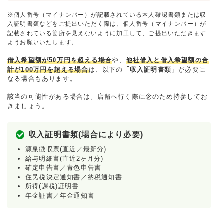
※個人番号（マイナンバー）が記載されている本人確認書類または収
入証明書類などをご提出いただく際は、個人番号（マイナンバー）が
記載されている箇所を見えないように加工して、ご提出いただきます
ようお願いいたします。
借入希望額が50万円を超える場合
や、
他社借入と借入希望額の合
計が100万円を超える場合
は、以下の
「収入証明書類」
が必要に
なる場合もあります。
該当の可能性がある場合は、店舗へ行く際に念のため持参してお
きましょう。
収入証明書類(場合により必要)
源泉徴収票(直近／最新分)
給与明細書(直近2ヶ月分)
確定申告書／青色申告書
住民税決定通知書／納税通知書
所得(課税)証明書
年金証書／年金通知書