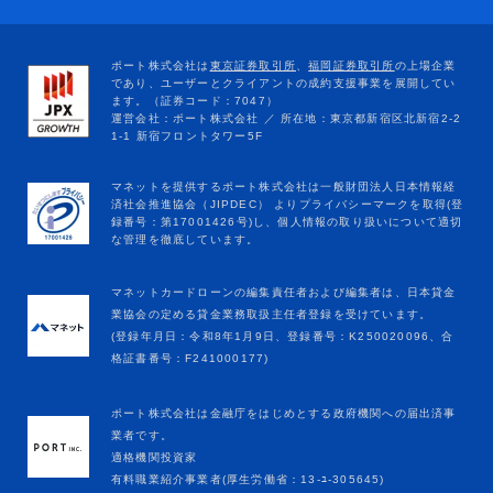
マネットカードローンの編集責任者および編集者は、日本貸金
業協会の定める貸金業務取扱主任者登録を受けています。
(登録年月日：令和8年1月9日、登録番号：K250020096、合
格証書番号：F241000177)
ポート株式会社は金融庁をはじめとする政府機関への届出済事
業者です。
適格機関投資家
有料職業紹介事業者(厚生労働省：13-ﾕ-305645)