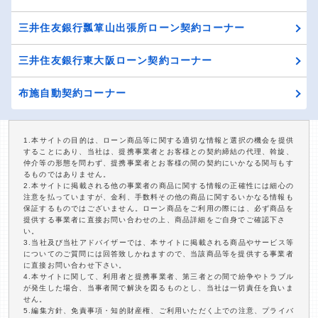
三井住友銀行瓢箪山出張所ローン契約コーナー
三井住友銀行東大阪ローン契約コーナー
布施自動契約コーナー
1.本サイトの目的は、ローン商品等に関する適切な情報と選択の機会を提供
することにあり、当社は、提携事業者とお客様との契約締結の代理、斡旋、
仲介等の形態を問わず、提携事業者とお客様の間の契約にいかなる関与もす
るものではありません。
2.本サイトに掲載される他の事業者の商品に関する情報の正確性には細心の
注意を払っていますが、金利、手数料その他の商品に関するいかなる情報も
保証するものではございません。ローン商品をご利用の際には、必ず商品を
提供する事業者に直接お問い合わせの上、商品詳細をご自身でご確認下さ
い。
3.当社及び当社アドバイザーでは、本サイトに掲載される商品やサービス等
についてのご質問には回答致しかねますので、当該商品等を提供する事業者
に直接お問い合わせ下さい。
4.本サイトに関して、利用者と提携事業者、第三者との間で紛争やトラブル
が発生した場合、当事者間で解決を図るものとし、当社は一切責任を負いま
せん。
5.編集方針、免責事項・知的財産権、ご利用いただく上での注意、プライバ