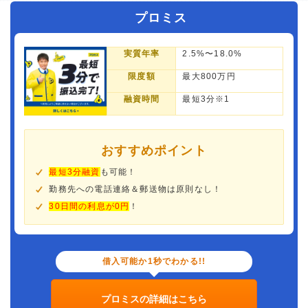
プロミス
実質年率
2.5%〜18.0%
限度額
最大800万円
融資時間
最短3分※1
おすすめポイント
最短3分融資
も可能！
勤務先への電話連絡＆郵送物は原則なし！
30日間の利息が0円
！
借入可能か1秒でわかる!!
プロミスの詳細はこちら