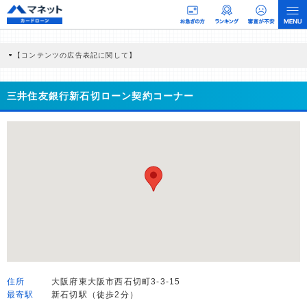
【コンテンツの広告表記に関して】
本コンテンツには、紹介している商品・商材の広告（リンク）を含む場合がありま
す。 これらの広告を経由して読者が企業ホームページを訪れ、成約が発生すると弊
社に対して企業から紹介報酬が支払われるという収益モデルです。 ただし、特定の
三井住友銀行新石切ローン契約コーナー
商品を根拠なくPRするものではなく、当編集部の調査／ユーザーへの口コミ収集な
どに基づき、公平性を担保した情報提供を行っています。
>提携企業一覧
住所
大阪府東大阪市西石切町3-3-15
最寄駅
新石切駅（徒歩2分）