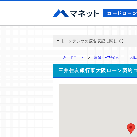
【コンテンツの広告表記に関して】
本コンテンツには、紹介している商品・商材
と弊社に対して企業から紹介報酬が支払われ
カードローン
店舗・ATM検索
大阪
ミ収集などに基づき、公平性を担保した情
>提携企業一覧
三井住友銀行東大阪ローン契約