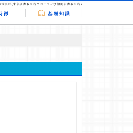
株式会社(東京証券取引所グロース及び福岡証券取引所)
が企業ホームページを訪れ、成約が発生する
はなく、当編集部の調査／ユーザーへの口コ