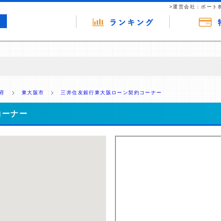
>運営会社：ポート
の広告（リンク）を含む場合があります。 これらの広告を経由して読者
るという収益モデルです。 ただし、特定の商品を根拠なくPRするもので
府
東大阪市
三井住友銀行東大阪ローン契約コーナー
報提供を行っています。
コーナー