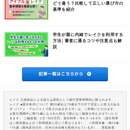
どう違う？比較して正しい選び方の
基準を紹介
学生が親に内緒でレイクを利用する
方法│審査に通るコツや注意点も解
説
レイク 口座振込による借入は原則として銀行営業時間内に限られます。
レイク ■貸付条件について 満20歳以上70歳以下の方で安定した収入のある
方（パート・アルバイトで収入のある方も可）は、ご利用いただけます。
お取引期間中に満71歳になられた時点で新たなご融資を停止させていただ
きます。 ご融資額：1万~500万円、貸付利率：年4.5~18.0% （貸付利率
はご契約額およびご利用残高に応じて異なります）、 ご利用対象：満20歳
~70歳（国内居住の方、日本の永住権を取得されている方）、 遅延損害