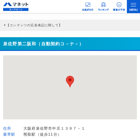
【コンテンツの広告表記に関して】
本コンテンツには、紹介している商品・商材の広告（リンク）を含む場合がありま
す。 これらの広告を経由して読者が企業ホームページを訪れ、成約が発生すると弊
社に対して企業から紹介報酬が支払われるという収益モデルです。 ただし、特定の
泉佐野第二阪和（自動契約コ－ナ－）
商品を根拠なくPRするものではなく、当編集部の調査／ユーザーへの口コミ収集な
どに基づき、公平性を担保した情報提供を行っています。
>提携企業一覧
住所
大阪府泉佐野市中庄１３９７－１
最寄駅
熊取駅（徒歩11分）