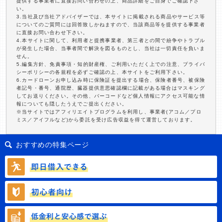
提供する事業者に直接お問い合わせの上、商品詳細をご自身でご確認下さ
い。
3.当社及び当社アドバイザーでは、本サイトに掲載される商品やサービス等
についてのご質問には回答致しかねますので、当該商品等を提供する事業者
に直接お問い合わせ下さい。
4.本サイトに関して、利用者と提携事業者、第三者との間で紛争やトラブル
が発生した場合、当事者間で解決を図るものとし、当社は一切責任を負いま
せん。
5.編集方針、免責事項・知的財産権、ご利用いただく上での注意、プライバ
シーポリシーの各規程を必ずご確認の上、本サイトをご利用下さい。
6.カードローンお申し込み時に保険証を提出する場合、保険者番号、被保険
者記号・番号、通院歴、臓器提供意思確認欄に記載がある場合はマスキング
してお送りください。その他、バーコードなど個人情報にアクセス可能な情
報についても隠したうえでご提出ください。
※当サイトではアフィリエイトプログラムを利用し、事業者(アコム／プロ
ミス／アイフルなど)から委託を受け広告収益を得て運営しております。
おすすめの特集ページ