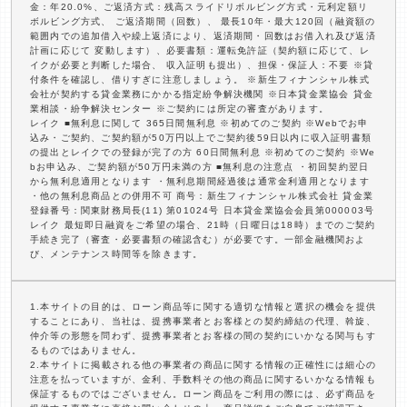
金：年20.0%、ご返済方式：残高スライドリボルビング方式・元利定額リ
ボルビング方式、 ご返済期間（回数）、 最長10年・最大120回（融資額の
範囲内での追加借入や繰上返済により、返済期間・回数はお借入れ及び返済
計画に応じて 変動します）、必要書類：運転免許証（契約額に応じて、レ
イクが必要と判断した場合、 収入証明も提出）、担保・保証人：不要 ※貸
付条件を確認し、借りすぎに注意しましょう。 ※新生フィナンシャル株式
会社が契約する貸金業務にかかる指定紛争解決機関 ※日本貸金業協会 貸金
業相談・紛争解決センター ※ご契約には所定の審査があります。
レイク ■無利息に関して 365日間無利息 ※初めてのご契約 ※Webでお申
込み・ご契約、ご契約額が50万円以上でご契約後59日以内に収入証明書類
の提出とレイクでの登録が完了の方 60日間無利息 ※初めてのご契約 ※We
bお申込み、ご契約額が50万円未満の方 ■無利息の注意点 ・初回契約翌日
から無利息適用となります ・無利息期間経過後は通常金利適用となります
・他の無利息商品との併用不可 商号：新生フィナンシャル株式会社 貸金業
登録番号：関東財務局長(11) 第01024号 日本貸金業協会会員第000003号
レイク 最短即日融資をご希望の場合、21時（日曜日は18時）までのご契約
手続き完了（審査・必要書類の確認含む）が必要です。一部金融機関およ
び、メンテナンス時間等を除きます。
1.本サイトの目的は、ローン商品等に関する適切な情報と選択の機会を提供
することにあり、当社は、提携事業者とお客様との契約締結の代理、斡旋、
仲介等の形態を問わず、提携事業者とお客様の間の契約にいかなる関与もす
るものではありません。
2.本サイトに掲載される他の事業者の商品に関する情報の正確性には細心の
注意を払っていますが、金利、手数料その他の商品に関するいかなる情報も
保証するものではございません。ローン商品をご利用の際には、必ず商品を