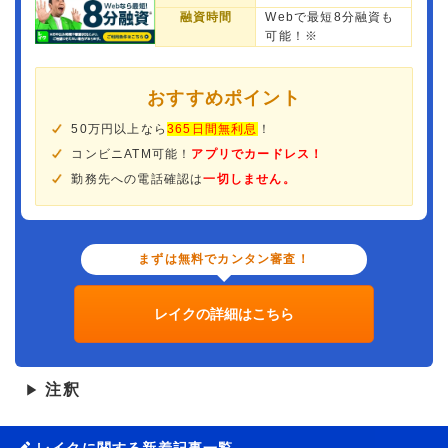
融資時間
Webで最短8分融資も
可能！※
おすすめポイント
50万円以上なら
365日間無利息
！
コンビニATM可能！
アプリでカードレス！
勤務先への電話確認は
一切しません。
まずは無料でカンタン審査！
レイクの詳細はこちら
注釈
▶
レイクに関する新着記事一覧