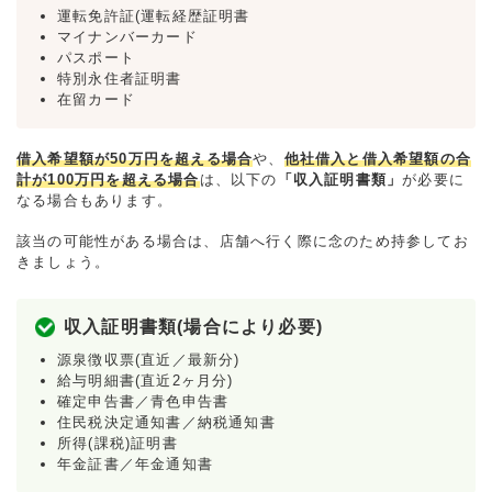
運転免許証(運転経歴証明書
マイナンバーカード
パスポート
特別永住者証明書
在留カード
借入希望額が50万円を超える場合
や、
他社借入と借入希望額の合
計が100万円を超える場合
は、以下の
「収入証明書類」
が必要に
なる場合もあります。
該当の可能性がある場合は、店舗へ行く際に念のため持参してお
きましょう。
収入証明書類(場合により必要)
源泉徴収票(直近／最新分)
給与明細書(直近2ヶ月分)
確定申告書／青色申告書
住民税決定通知書／納税通知書
所得(課税)証明書
年金証書／年金通知書