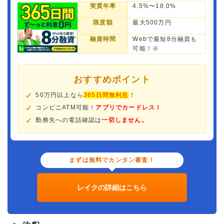
実質年率
4.5%〜18.0%
限度額
最大500万円
融資時間
Webで最短8分融資も
可能！※
おすすめポイント
50万円以上なら
365日間無利息
！
コンビニATM可能！
アプリでカードレス！
勤務先への電話確認は
一切しません。
まずは無料でカンタン審査！
レイクの詳細はこちら