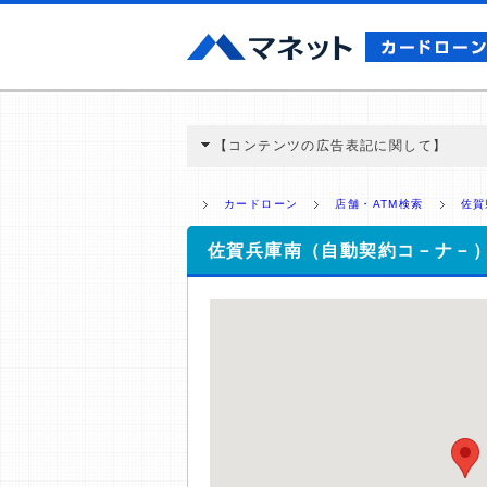
【コンテンツの広告表記に関して】
本コンテンツには、紹介している商品・商材
と弊社に対して企業から紹介報酬が支払われ
カードローン
店舗・ATM検索
佐賀
ミ収集などに基づき、公平性を担保した情
>提携企業一覧
佐賀兵庫南（自動契約コ－ナ－