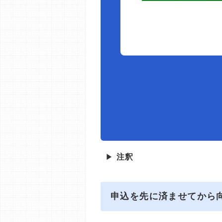
▶
注釈
申込を先に済ませてから