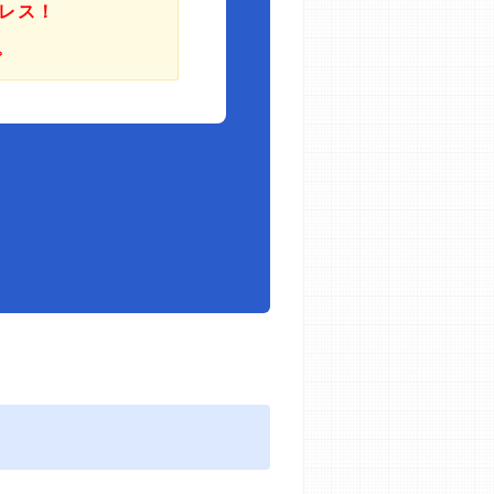
レス！
。