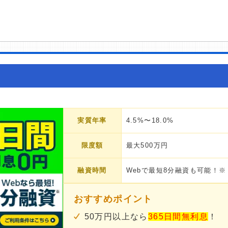
実質年率
4.5%〜18.0%
限度額
最大500万円
融資時間
Webで最短8分融資も可能！※
おすすめポイント
50万円以上なら
365日間無利息
！