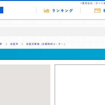
>運営会社：ポート
の広告（リンク）を含む場合があります。 これらの広告を経由して読者
るという収益モデルです。 ただし、特定の商品を根拠なくPRするもので
県
佐賀市
佐賀兵庫南（自動契約コ－ナ－）
報提供を行っています。
）