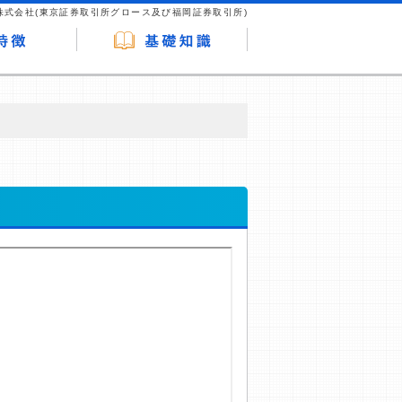
株式会社(東京証券取引所グロース及び福岡証券取引所)
が企業ホームページを訪れ、成約が発生する
はなく、当編集部の調査／ユーザーへの口コ