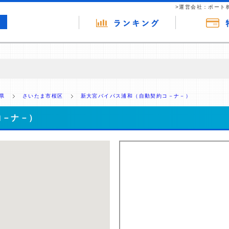
>運営会社：ポート
の広告（リンク）を含む場合があります。 これらの広告を経由して読者
るという収益モデルです。 ただし、特定の商品を根拠なくPRするもので
県
さいたま市桜区
新大宮バイパス浦和（自動契約コ－ナ－）
報提供を行っています。
コ－ナ－）