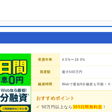
実質年率
4.5%〜18.0%
限度額
最大500万円
融資時間
Webで最短8分融資も可能！※
おすすめポイント
50万円以上なら
365日間無利息
！