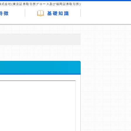
株式会社(東京証券取引所グロース及び福岡証券取引所)
が企業ホームページを訪れ、成約が発生する
はなく、当編集部の調査／ユーザーへの口コ