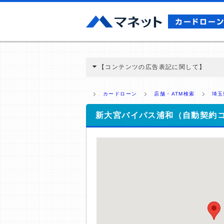
【コンテンツの広告表記に関して】
本コンテンツには、紹介している商品・商材
と弊社に対して企業から紹介報酬が支払われ
カードローン
店舗・ATM検索
埼玉
ミ収集などに基づき、公平性を担保した情
>提携企業一覧
新大宮バイパス浦和（自動契約