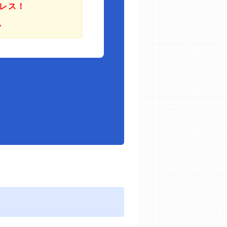
レス！
。