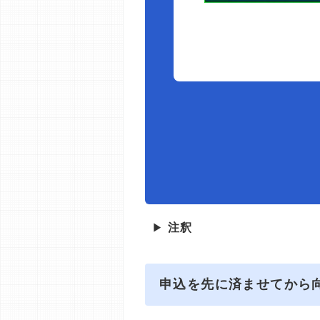
▶
注釈
申込を先に済ませてから