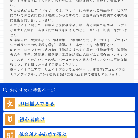
提供する事業者に直接お問い合わせの上、商品詳細をご自身でご確認下さ
い。
3.当社及び当社アドバイザーでは、本サイトに掲載される商品やサービス等
についてのご質問には回答致しかねますので、当該商品等を提供する事業者
に直接お問い合わせ下さい。
4.本サイトに関して、利用者と提携事業者、第三者との間で紛争やトラブル
が発生した場合、当事者間で解決を図るものとし、当社は一切責任を負いま
せん。
5.編集方針、免責事項・知的財産権、ご利用いただく上での注意、プライバ
シーポリシーの各規程を必ずご確認の上、本サイトをご利用下さい。
6.カードローンお申し込み時に保険証を提出する場合、保険者番号、被保険
者記号・番号、通院歴、臓器提供意思確認欄に記載がある場合はマスキング
してお送りください。その他、バーコードなど個人情報にアクセス可能な情
報についても隠したうえでご提出ください。
※当サイトではアフィリエイトプログラムを利用し、事業者(アコム／プロ
ミス／アイフルなど)から委託を受け広告収益を得て運営しております。
おすすめの特集ページ