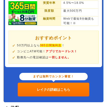
実質年率
4.5%〜18.0%
限度額
最大500万円
融資時間
Webで最短8分融資も
可能！※
おすすめポイント
50万円以上なら
365日間無利息
！
コンビニATM可能！
アプリでカードレス！
勤務先への電話確認は
一切しません。
まずは無料でカンタン審査！
レイクの詳細はこちら