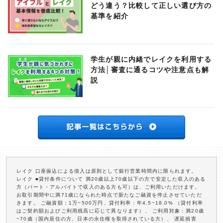
どう違う？比較して正しい選び方の
基準を紹介
学生が親に内緒でレイクを利用する
方法│審査に通るコツや注意点も解
説
レイク 口座振込による借入は原則として銀行営業時間内に限られます。
レイク ■貸付条件について 満20歳以上70歳以下の方で安定した収入のある
方（パート・アルバイトで収入のある方も可）は、ご利用いただけます。
お取引期間中に満71歳になられた時点で新たなご融資を停止させていただ
きます。 ご融資額：1万~500万円、貸付利率：年4.5~18.0% （貸付利率
はご契約額およびご利用残高に応じて異なります）、 ご利用対象：満20歳
~70歳（国内居住の方、日本の永住権を取得されている方）、 遅延損害