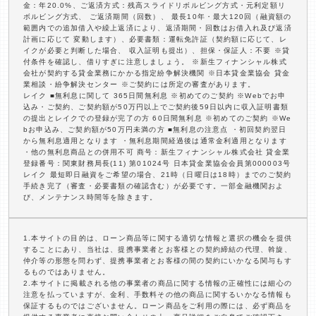
金：年20.0%、ご返済方式：残高スライドリボルビング方式・元利定額リ
ボルビング方式、 ご返済期間（回数）、 最長10年・最大120回（融資額の
範囲内での追加借入や繰上返済により、返済期間・回数はお借入れ及び返済
計画に応じて 変動します）、必要書類：運転免許証（契約額に応じて、レ
イクが必要と判断した場合、 収入証明も提出）、担保・保証人：不要 ※貸
付条件を確認し、借りすぎに注意しましょう。 ※新生フィナンシャル株式
会社が契約する貸金業務にかかる指定紛争解決機関 ※日本貸金業協会 貸金
業相談・紛争解決センター ※ご契約には所定の審査があります。
レイク ■無利息に関して 365日間無利息 ※初めてのご契約 ※Webでお申
込み・ご契約、ご契約額が50万円以上でご契約後59日以内に収入証明書類
の提出とレイクでの登録が完了の方 60日間無利息 ※初めてのご契約 ※We
bお申込み、ご契約額が50万円未満の方 ■無利息の注意点 ・初回契約翌日
から無利息適用となります ・無利息期間経過後は通常金利適用となります
・他の無利息商品との併用不可 商号：新生フィナンシャル株式会社 貸金業
登録番号：関東財務局長(11) 第01024号 日本貸金業協会会員第000003号
レイク 最短即日融資をご希望の場合、21時（日曜日は18時）までのご契約
手続き完了（審査・必要書類の確認含む）が必要です。一部金融機関およ
び、メンテナンス時間等を除きます。
1.本サイトの目的は、ローン商品等に関する適切な情報と選択の機会を提供
することにあり、当社は、提携事業者とお客様との契約締結の代理、斡旋、
仲介等の形態を問わず、提携事業者とお客様の間の契約にいかなる関与もす
るものではありません。
2.本サイトに掲載される他の事業者の商品に関する情報の正確性には細心の
注意を払っていますが、金利、手数料その他の商品に関するいかなる情報も
保証するものではございません。ローン商品をご利用の際には、必ず商品を