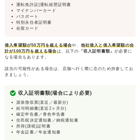
運転免許証(運転経歴証明書
マイナンバーカード
パスポート
特別永住者証明書
在留カード
借入希望額が50万円を超える場合
や、
他社借入と借入希望額の合
計が100万円を超える場合
は、以下の
「収入証明書類」
が必要に
なる場合もあります。
該当の可能性がある場合は、店舗へ行く際に念のため持参してお
きましょう。
収入証明書類(場合により必要)
源泉徴収票(直近／最新分)
給与明細書(直近2ヶ月分)
確定申告書／青色申告書
住民税決定通知書／納税通知書
所得(課税)証明書
年金証書／年金通知書