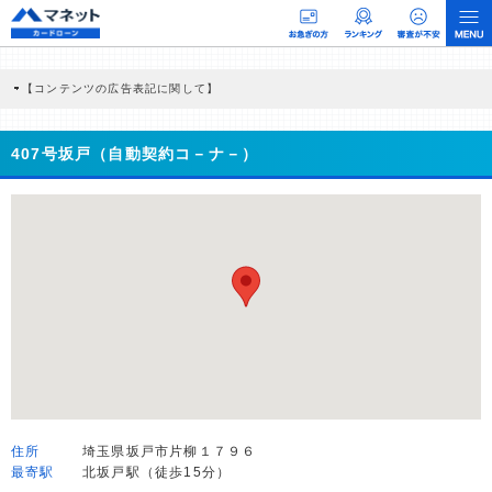
【コンテンツの広告表記に関して】
本コンテンツには、紹介している商品・商材の広告（リンク）を含む場合がありま
す。 これらの広告を経由して読者が企業ホームページを訪れ、成約が発生すると弊
社に対して企業から紹介報酬が支払われるという収益モデルです。 ただし、特定の
407号坂戸（自動契約コ－ナ－）
商品を根拠なくPRするものではなく、当編集部の調査／ユーザーへの口コミ収集な
どに基づき、公平性を担保した情報提供を行っています。
>提携企業一覧
住所
埼玉県坂戸市片柳１７９６
最寄駅
北坂戸駅（徒歩15分）