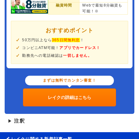
融資時間
Webで最短8分融資も
可能！※
おすすめポイント
50万円以上なら
365日間無利息
！
コンビニATM可能！
アプリでカードレス！
勤務先への電話確認は
一切しません。
まずは無料でカンタン審査！
レイクの詳細はこちら
注釈
▶
レイクに関する新着記事一覧