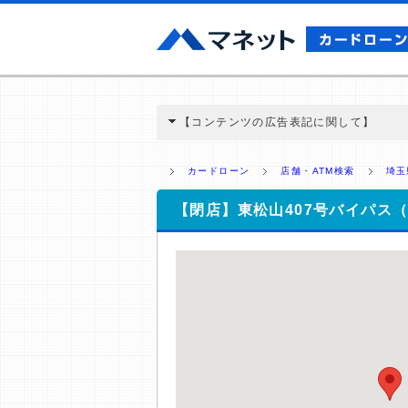
【コンテンツの広告表記に関して】
本コンテンツには、紹介している商品・商材
と弊社に対して企業から紹介報酬が支払われ
カードローン
店舗・ATM検索
埼玉
ミ収集などに基づき、公平性を担保した情
>提携企業一覧
【閉店】東松山407号バイパス