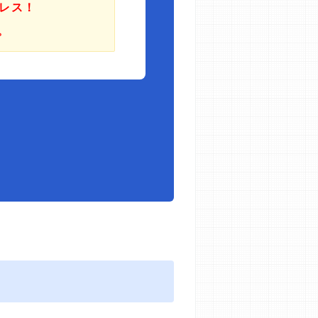
レス！
。