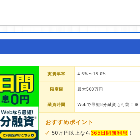
実質年率
4.5%〜18.0%
限度額
最大500万円
融資時間
Webで最短8分融資も可能！※
おすすめポイント
50万円以上なら
365日間無利息
！