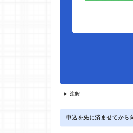
▶
注釈
申込を先に済ませてから