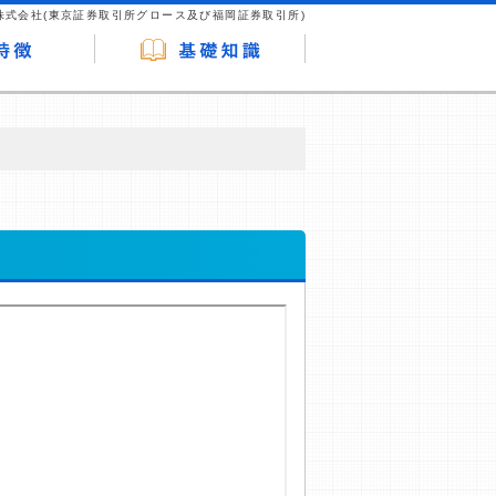
株式会社(東京証券取引所グロース及び福岡証券取引所)
が企業ホームページを訪れ、成約が発生する
はなく、当編集部の調査／ユーザーへの口コ