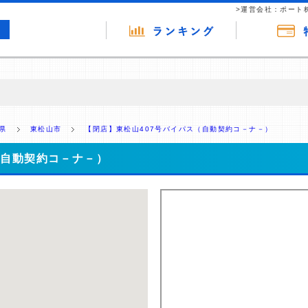
>運営会社：ポート
の広告（リンク）を含む場合があります。 これらの広告を経由して読者
るという収益モデルです。 ただし、特定の商品を根拠なくPRするもので
県
東松山市
【閉店】東松山407号バイパス（自動契約コ－ナ－）
報提供を行っています。
（自動契約コ－ナ－）