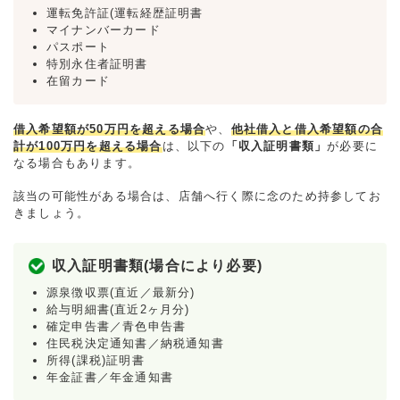
運転免許証(運転経歴証明書
マイナンバーカード
パスポート
特別永住者証明書
在留カード
借入希望額が50万円を超える場合
や、
他社借入と借入希望額の合
計が100万円を超える場合
は、以下の
「収入証明書類」
が必要に
なる場合もあります。
該当の可能性がある場合は、店舗へ行く際に念のため持参してお
きましょう。
収入証明書類(場合により必要)
源泉徴収票(直近／最新分)
給与明細書(直近2ヶ月分)
確定申告書／青色申告書
住民税決定通知書／納税通知書
所得(課税)証明書
年金証書／年金通知書