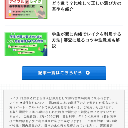
どう違う？比較して正しい選び方の
基準を紹介
学生が親に内緒でレイクを利用する
方法│審査に通るコツや注意点も解
説
レイク 口座振込による借入は原則として銀行営業時間内に限られます。
レイク ■貸付条件について 満20歳以上70歳以下の方で安定した収入のある
方（パート・アルバイトで収入のある方も可）は、ご利用いただけます。
お取引期間中に満71歳になられた時点で新たなご融資を停止させていただ
きます。 ご融資額：1万~500万円、貸付利率：年4.5~18.0% （貸付利率
はご契約額およびご利用残高に応じて異なります）、 ご利用対象：満20歳
~70歳（国内居住の方、日本の永住権を取得されている方）、 遅延損害