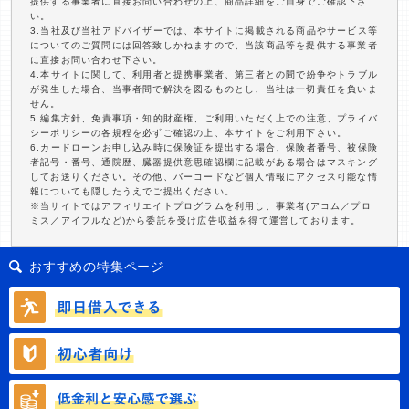
提供する事業者に直接お問い合わせの上、商品詳細をご自身でご確認下さ
い。
3.当社及び当社アドバイザーでは、本サイトに掲載される商品やサービス等
についてのご質問には回答致しかねますので、当該商品等を提供する事業者
に直接お問い合わせ下さい。
4.本サイトに関して、利用者と提携事業者、第三者との間で紛争やトラブル
が発生した場合、当事者間で解決を図るものとし、当社は一切責任を負いま
せん。
5.編集方針、免責事項・知的財産権、ご利用いただく上での注意、プライバ
シーポリシーの各規程を必ずご確認の上、本サイトをご利用下さい。
6.カードローンお申し込み時に保険証を提出する場合、保険者番号、被保険
者記号・番号、通院歴、臓器提供意思確認欄に記載がある場合はマスキング
してお送りください。その他、バーコードなど個人情報にアクセス可能な情
報についても隠したうえでご提出ください。
※当サイトではアフィリエイトプログラムを利用し、事業者(アコム／プロ
ミス／アイフルなど)から委託を受け広告収益を得て運営しております。
おすすめの特集ページ