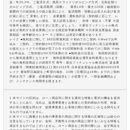
金：年20.0%、ご返済方式：残高スライドリボルビング方式・元利定額リ
ボルビング方式、 ご返済期間（回数）、 最長10年・最大120回（融資額の
範囲内での追加借入や繰上返済により、返済期間・回数はお借入れ及び返済
計画に応じて 変動します）、必要書類：運転免許証（契約額に応じて、レ
イクが必要と判断した場合、 収入証明も提出）、担保・保証人：不要 ※貸
付条件を確認し、借りすぎに注意しましょう。 ※新生フィナンシャル株式
会社が契約する貸金業務にかかる指定紛争解決機関 ※日本貸金業協会 貸金
業相談・紛争解決センター ※ご契約には所定の審査があります。
レイク ■無利息に関して 365日間無利息 ※初めてのご契約 ※Webでお申
込み・ご契約、ご契約額が50万円以上でご契約後59日以内に収入証明書類
の提出とレイクでの登録が完了の方 60日間無利息 ※初めてのご契約 ※We
bお申込み、ご契約額が50万円未満の方 ■無利息の注意点 ・初回契約翌日
から無利息適用となります ・無利息期間経過後は通常金利適用となります
・他の無利息商品との併用不可 商号：新生フィナンシャル株式会社 貸金業
登録番号：関東財務局長(11) 第01024号 日本貸金業協会会員第000003号
レイク 最短即日融資をご希望の場合、21時（日曜日は18時）までのご契約
手続き完了（審査・必要書類の確認含む）が必要です。一部金融機関およ
び、メンテナンス時間等を除きます。
1.本サイトの目的は、ローン商品等に関する適切な情報と選択の機会を提供
することにあり、当社は、提携事業者とお客様との契約締結の代理、斡旋、
仲介等の形態を問わず、提携事業者とお客様の間の契約にいかなる関与もす
るものではありません。
2.本サイトに掲載される他の事業者の商品に関する情報の正確性には細心の
注意を払っていますが、金利、手数料その他の商品に関するいかなる情報も
保証するものではございません。ローン商品をご利用の際には、必ず商品を