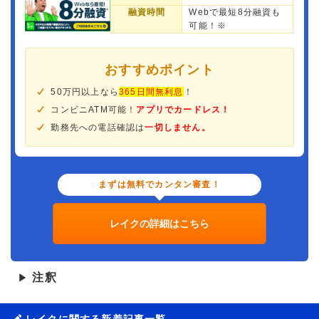
融資時間
Webで最短8分融資も
可能！※
おすすめポイント
50万円以上なら
365日間無利息
！
コンビニATM可能！
アプリでカードレス！
勤務先への電話確認は
一切しません。
まずは無料でカンタン審査！
レイクの詳細はこちら
注釈
▶
レイクに関する新着記事一覧