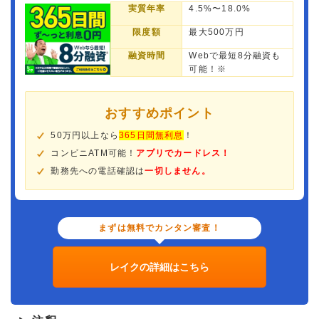
実質年率
4.5%〜18.0%
限度額
最大500万円
融資時間
Webで最短8分融資も
可能！※
おすすめポイント
50万円以上なら
365日間無利息
！
コンビニATM可能！
アプリでカードレス！
勤務先への電話確認は
一切しません。
まずは無料でカンタン審査！
レイクの詳細はこちら