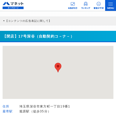
【コンテンツの広告表記に関して】
本コンテンツには、紹介している商品・商材の広告（リンク）を含む場合がありま
す。 これらの広告を経由して読者が企業ホームページを訪れ、成約が発生すると弊
社に対して企業から紹介報酬が支払われるという収益モデルです。 ただし、特定の
【閉店】17号深谷（自動契約コ－ナ－）
商品を根拠なくPRするものではなく、当編集部の調査／ユーザーへの口コミ収集な
どに基づき、公平性を担保した情報提供を行っています。
>提携企業一覧
住所
埼玉県深谷市東方町一丁目19番1
最寄駅
籠原駅（徒歩35分）