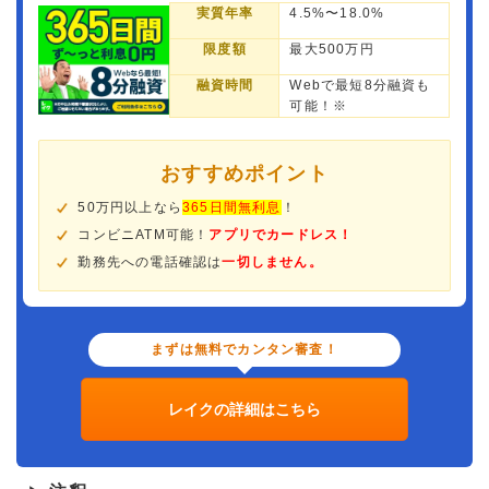
実質年率
4.5%〜18.0%
限度額
最大500万円
融資時間
Webで最短8分融資も
可能！※
おすすめポイント
50万円以上なら
365日間無利息
！
コンビニATM可能！
アプリでカードレス！
勤務先への電話確認は
一切しません。
まずは無料でカンタン審査！
レイクの詳細はこちら