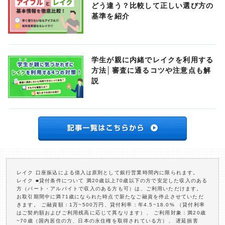
どう違う？比較して正しい選び方の
基準を紹介
学生が親に内緒でレイクを利用する
方法│審査に通るコツや注意点も解
説
レイク 口座振込による借入は原則として銀行営業時間内に限られます。
レイク ■貸付条件について 満20歳以上70歳以下の方で安定した収入のある
方（パート・アルバイトで収入のある方も可）は、ご利用いただけます。
お取引期間中に満71歳になられた時点で新たなご融資を停止させていただ
きます。 ご融資額：1万~500万円、貸付利率：年4.5~18.0% （貸付利率
はご契約額およびご利用残高に応じて異なります）、 ご利用対象：満20歳
~70歳（国内居住の方、日本の永住権を取得されている方）、 遅延損害