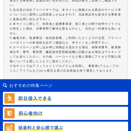
提供する事業者に直接お問い合わせの上、商品詳細をご自身でご確認下さ
い。
3.当社及び当社アドバイザーでは、本サイトに掲載される商品やサービス等
についてのご質問には回答致しかねますので、当該商品等を提供する事業者
に直接お問い合わせ下さい。
4.本サイトに関して、利用者と提携事業者、第三者との間で紛争やトラブル
が発生した場合、当事者間で解決を図るものとし、当社は一切責任を負いま
せん。
5.編集方針、免責事項・知的財産権、ご利用いただく上での注意、プライバ
シーポリシーの各規程を必ずご確認の上、本サイトをご利用下さい。
6.カードローンお申し込み時に保険証を提出する場合、保険者番号、被保険
者記号・番号、通院歴、臓器提供意思確認欄に記載がある場合はマスキング
してお送りください。その他、バーコードなど個人情報にアクセス可能な情
報についても隠したうえでご提出ください。
※当サイトではアフィリエイトプログラムを利用し、事業者(アコム／プロ
ミス／アイフルなど)から委託を受け広告収益を得て運営しております。
おすすめの特集ページ