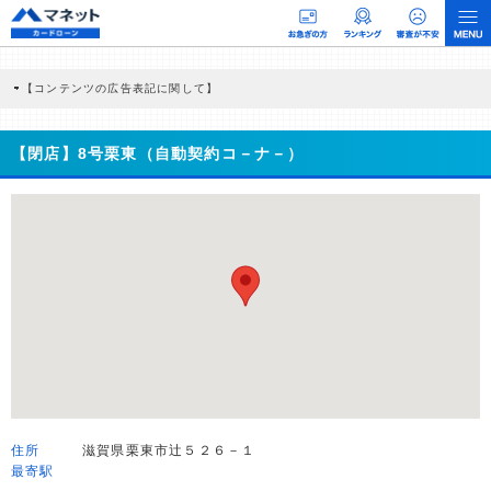
【コンテンツの広告表記に関して】
本コンテンツには、紹介している商品・商材の広告（リンク）を含む場合がありま
す。 これらの広告を経由して読者が企業ホームページを訪れ、成約が発生すると弊
社に対して企業から紹介報酬が支払われるという収益モデルです。 ただし、特定の
【閉店】8号栗東（自動契約コ－ナ－）
商品を根拠なくPRするものではなく、当編集部の調査／ユーザーへの口コミ収集な
どに基づき、公平性を担保した情報提供を行っています。
>提携企業一覧
住所
滋賀県栗東市辻５２６－１
最寄駅