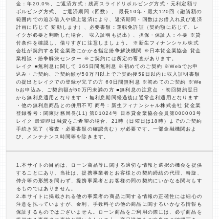
金：年20.0%、ご返済方式：残高スライドリボルビング方式・元利定額リ
ボルビング方式、 ご返済期間（回数）、 最長10年・最大120回（融資額の
範囲内での追加借入や繰上返済により、返済期間・回数はお借入れ及び返済
計画に応じて 変動します）、必要書類：運転免許証（契約額に応じて、レ
イクが必要と判断した場合、 収入証明も提出）、担保・保証人：不要 ※貸
付条件を確認し、借りすぎに注意しましょう。 ※新生フィナンシャル株式
会社が契約する貸金業務にかかる指定紛争解決機関 ※日本貸金業協会 貸金
業相談・紛争解決センター ※ご契約には所定の審査があります。
レイク ■無利息に関して 365日間無利息 ※初めてのご契約 ※Webでお申
込み・ご契約、ご契約額が50万円以上でご契約後59日以内に収入証明書類
の提出とレイクでの登録が完了の方 60日間無利息 ※初めてのご契約 ※We
bお申込み、ご契約額が50万円未満の方 ■無利息の注意点 ・初回契約翌日
から無利息適用となります ・無利息期間経過後は通常金利適用となります
・他の無利息商品との併用不可 商号：新生フィナンシャル株式会社 貸金業
登録番号：関東財務局長(11) 第01024号 日本貸金業協会会員第000003号
レイク 最短即日融資をご希望の場合、21時（日曜日は18時）までのご契約
手続き完了（審査・必要書類の確認含む）が必要です。一部金融機関およ
び、メンテナンス時間等を除きます。
1.本サイトの目的は、ローン商品等に関する適切な情報と選択の機会を提供
することにあり、当社は、提携事業者とお客様との契約締結の代理、斡旋、
仲介等の形態を問わず、提携事業者とお客様の間の契約にいかなる関与もす
るものではありません。
2.本サイトに掲載される他の事業者の商品に関する情報の正確性には細心の
注意を払っていますが、金利、手数料その他の商品に関するいかなる情報も
保証するものではございません。ローン商品をご利用の際には、必ず商品を