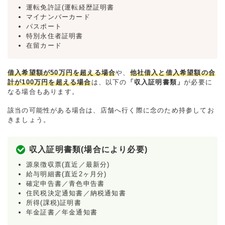
運転免許証(運転経歴証明書
マイナンバーカード
パスポート
特別永住者証明書
在留カード
借入希望額が50万円を超える場合
や、
他社借入と借入希望額の合
計が100万円を超える場合
は、以下の
「収入証明書類」
が必要に
なる場合もあります。
該当の可能性がある場合は、店舗へ行く際に念のため持参してお
きましょう。
収入証明書類(場合により必要)
源泉徴収票(直近／最新分)
給与明細書(直近2ヶ月分)
確定申告書／青色申告書
住民税決定通知書／納税通知書
所得(課税)証明書
年金証書／年金通知書