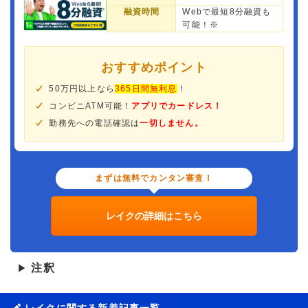
融資時間
Webで最短8分融資も
可能！※
おすすめポイント
50万円以上なら
365日間無利息
！
コンビニATM可能！
アプリでカードレス！
勤務先への電話確認は
一切しません。
まずは無料でカンタン審査！
レイクの詳細はこちら
注釈
▶
レイクに関する新着記事一覧