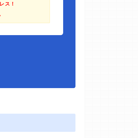
レス！
。