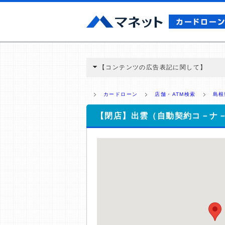
【コンテンツの広告表記に関して】
本コンテンツには、紹介している商品・商材
と弊社に対して企業から紹介報酬が支払われ
カードローン
店舗・ATM検索
島根
ミ収集などに基づき、公平性を担保した情
>提携企業一覧
【閉店】出雲（自動契約コ－ナ