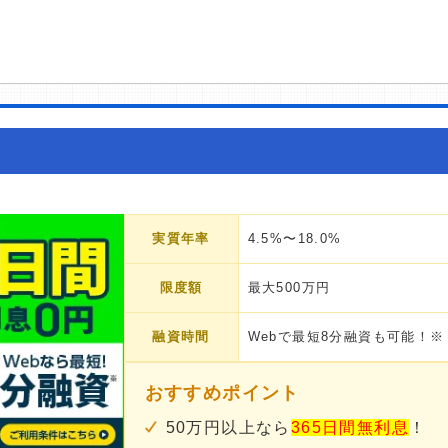
実質年率
4.5%〜18.0%
限度額
最大500万円
融資時間
Webで最短8分融資も可能！※
おすすめポイント
50万円以上なら
365日間無利息
！