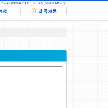
株式会社(東京証券取引所グロース及び福岡証券取引所)
が企業ホームページを訪れ、成約が発生する
はなく、当編集部の調査／ユーザーへの口コ