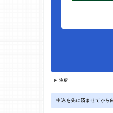
▶
注釈
申込を先に済ませてから