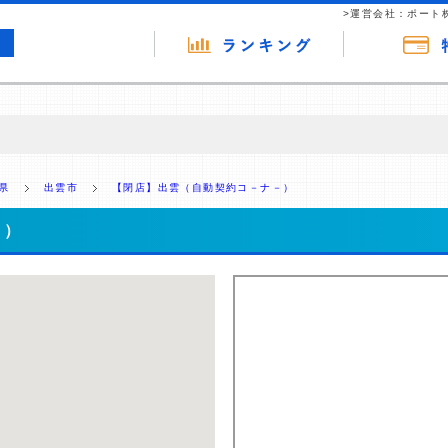
>運営会社：ポート
の広告（リンク）を含む場合があります。 これらの広告を経由して読者
るという収益モデルです。 ただし、特定の商品を根拠なくPRするもので
県
出雲市
【閉店】出雲（自動契約コ－ナ－）
報提供を行っています。
－）