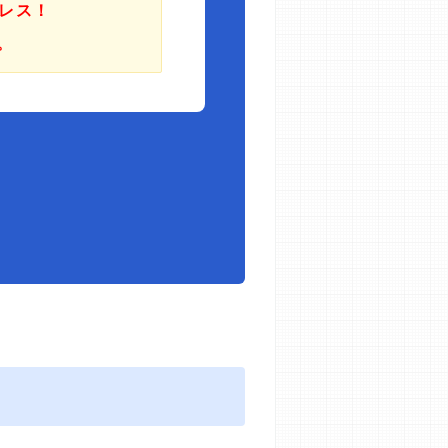
レス！
。