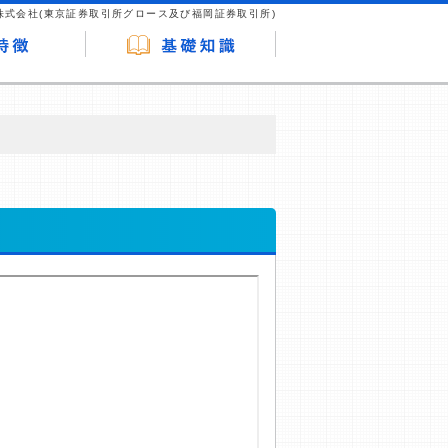
株式会社(東京証券取引所グロース及び福岡証券取引所)
が企業ホームページを訪れ、成約が発生する
はなく、当編集部の調査／ユーザーへの口コ