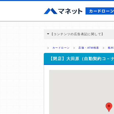
【コンテンツの広告表記に関して】
本コンテンツには、紹介している商品・商材
と弊社に対して企業から紹介報酬が支払われ
カードローン
店舗・ATM検索
栃木
ミ収集などに基づき、公平性を担保した情
>提携企業一覧
【閉店】大田原（自動契約コ－