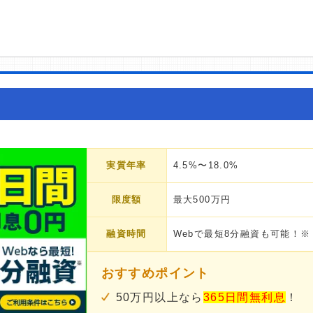
実質年率
4.5%〜18.0%
限度額
最大500万円
融資時間
Webで最短8分融資も可能！※
おすすめポイント
50万円以上なら
365日間無利息
！