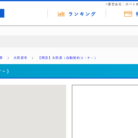
>運営会社：ポート
の広告（リンク）を含む場合があります。 これらの広告を経由して読者
るという収益モデルです。 ただし、特定の商品を根拠なくPRするもので
県
大田原市
【閉店】大田原（自動契約コ－ナ－）
報提供を行っています。
ナ－）