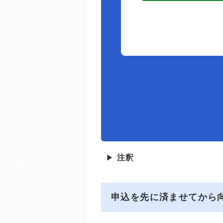
▶
注釈
申込を先に済ませてから