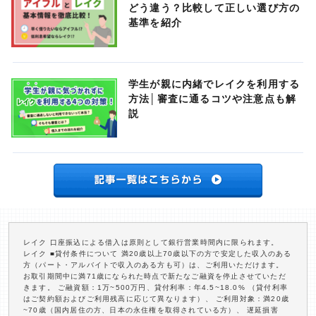
どう違う？比較して正しい選び方の
基準を紹介
学生が親に内緒でレイクを利用する
方法│審査に通るコツや注意点も解
説
レイク 口座振込による借入は原則として銀行営業時間内に限られます。
レイク ■貸付条件について 満20歳以上70歳以下の方で安定した収入のある
方（パート・アルバイトで収入のある方も可）は、ご利用いただけます。
お取引期間中に満71歳になられた時点で新たなご融資を停止させていただ
きます。 ご融資額：1万~500万円、貸付利率：年4.5~18.0% （貸付利率
はご契約額およびご利用残高に応じて異なります）、 ご利用対象：満20歳
~70歳（国内居住の方、日本の永住権を取得されている方）、 遅延損害