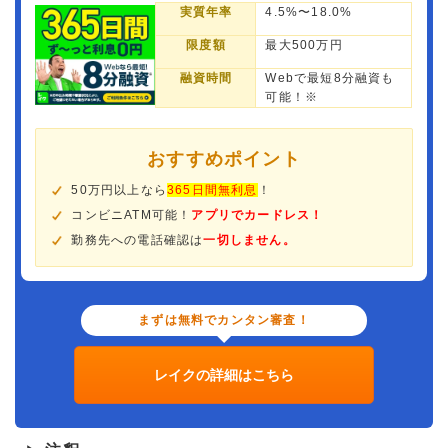
実質年率
4.5%〜18.0%
限度額
最大500万円
融資時間
Webで最短8分融資も
可能！※
おすすめポイント
50万円以上なら
365日間無利息
！
コンビニATM可能！
アプリでカードレス！
勤務先への電話確認は
一切しません。
まずは無料でカンタン審査！
レイクの詳細はこちら