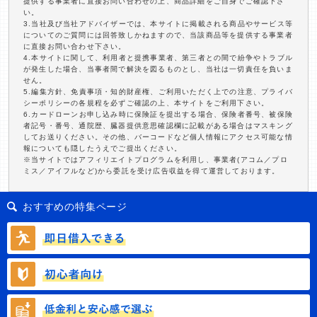
提供する事業者に直接お問い合わせの上、商品詳細をご自身でご確認下さ
い。
3.当社及び当社アドバイザーでは、本サイトに掲載される商品やサービス等
についてのご質問には回答致しかねますので、当該商品等を提供する事業者
に直接お問い合わせ下さい。
4.本サイトに関して、利用者と提携事業者、第三者との間で紛争やトラブル
が発生した場合、当事者間で解決を図るものとし、当社は一切責任を負いま
せん。
5.編集方針、免責事項・知的財産権、ご利用いただく上での注意、プライバ
シーポリシーの各規程を必ずご確認の上、本サイトをご利用下さい。
6.カードローンお申し込み時に保険証を提出する場合、保険者番号、被保険
者記号・番号、通院歴、臓器提供意思確認欄に記載がある場合はマスキング
してお送りください。その他、バーコードなど個人情報にアクセス可能な情
報についても隠したうえでご提出ください。
※当サイトではアフィリエイトプログラムを利用し、事業者(アコム／プロ
ミス／アイフルなど)から委託を受け広告収益を得て運営しております。
おすすめの特集ページ