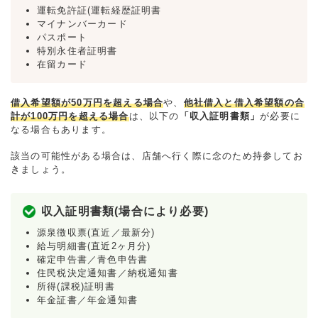
運転免許証(運転経歴証明書
マイナンバーカード
パスポート
特別永住者証明書
在留カード
借入希望額が50万円を超える場合
や、
他社借入と借入希望額の合
計が100万円を超える場合
は、以下の
「収入証明書類」
が必要に
なる場合もあります。
該当の可能性がある場合は、店舗へ行く際に念のため持参してお
きましょう。
収入証明書類(場合により必要)
源泉徴収票(直近／最新分)
給与明細書(直近2ヶ月分)
確定申告書／青色申告書
住民税決定通知書／納税通知書
所得(課税)証明書
年金証書／年金通知書