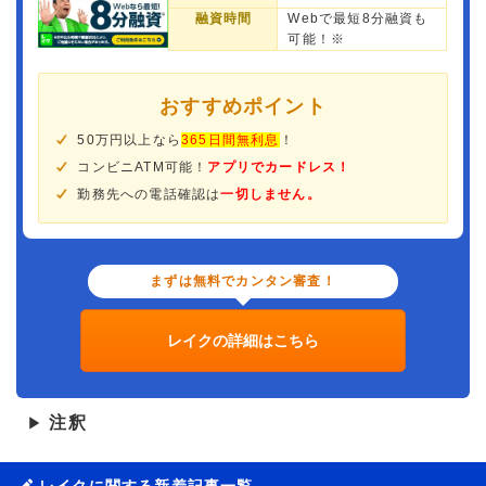
融資時間
Webで最短8分融資も
可能！※
おすすめポイント
50万円以上なら
365日間無利息
！
コンビニATM可能！
アプリでカードレス！
勤務先への電話確認は
一切しません。
まずは無料でカンタン審査！
レイクの詳細はこちら
注釈
▶
レイクに関する新着記事一覧