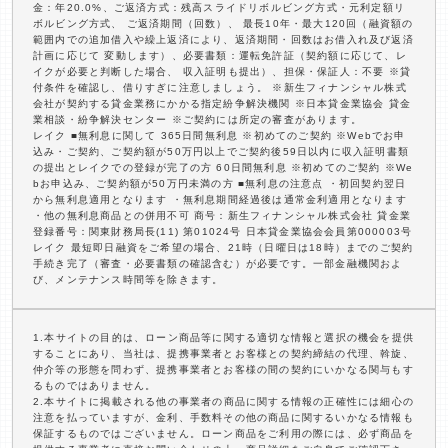
金：年20.0%、ご返済方式：残高スライドリボルビング方式・元利定額リ
ボルビング方式、 ご返済期間（回数）、 最長10年・最大120回（融資額の
範囲内での追加借入や繰上返済により、返済期間・回数はお借入れ及び返済
計画に応じて 変動します）、必要書類：運転免許証（契約額に応じて、レ
イクが必要と判断した場合、 収入証明も提出）、担保・保証人：不要 ※貸
付条件を確認し、借りすぎに注意しましょう。 ※新生フィナンシャル株式
会社が契約する貸金業務にかかる指定紛争解決機関 ※日本貸金業協会 貸金
業相談・紛争解決センター ※ご契約には所定の審査があります。
レイク ■無利息に関して 365日間無利息 ※初めてのご契約 ※Webでお申
込み・ご契約、ご契約額が50万円以上でご契約後59日以内に収入証明書類
の提出とレイクでの登録が完了の方 60日間無利息 ※初めてのご契約 ※We
bお申込み、ご契約額が50万円未満の方 ■無利息の注意点 ・初回契約翌日
から無利息適用となります ・無利息期間経過後は通常金利適用となります
・他の無利息商品との併用不可 商号：新生フィナンシャル株式会社 貸金業
登録番号：関東財務局長(11) 第01024号 日本貸金業協会会員第000003号
レイク 最短即日融資をご希望の場合、21時（日曜日は18時）までのご契約
手続き完了（審査・必要書類の確認含む）が必要です。一部金融機関およ
び、メンテナンス時間等を除きます。
1.本サイトの目的は、ローン商品等に関する適切な情報と選択の機会を提供
することにあり、当社は、提携事業者とお客様との契約締結の代理、斡旋、
仲介等の形態を問わず、提携事業者とお客様の間の契約にいかなる関与もす
るものではありません。
2.本サイトに掲載される他の事業者の商品に関する情報の正確性には細心の
注意を払っていますが、金利、手数料その他の商品に関するいかなる情報も
保証するものではございません。ローン商品をご利用の際には、必ず商品を