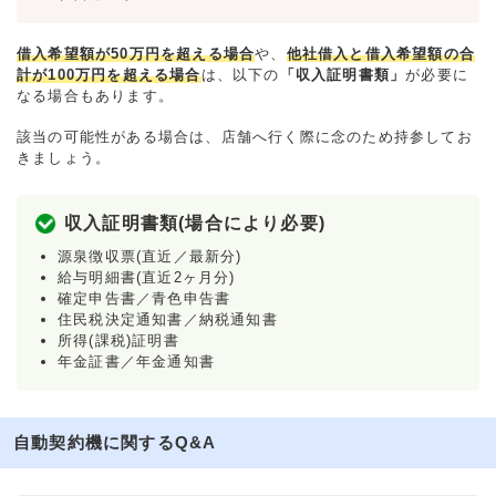
借入希望額が50万円を超える場合
や、
他社借入と借入希望額の合
計が100万円を超える場合
は、以下の
「収入証明書類」
が必要に
なる場合もあります。
該当の可能性がある場合は、店舗へ行く際に念のため持参してお
きましょう。
収入証明書類(場合により必要)
源泉徴収票(直近／最新分)
給与明細書(直近2ヶ月分)
確定申告書／青色申告書
住民税決定通知書／納税通知書
所得(課税)証明書
年金証書／年金通知書
自動契約機に関するQ&A