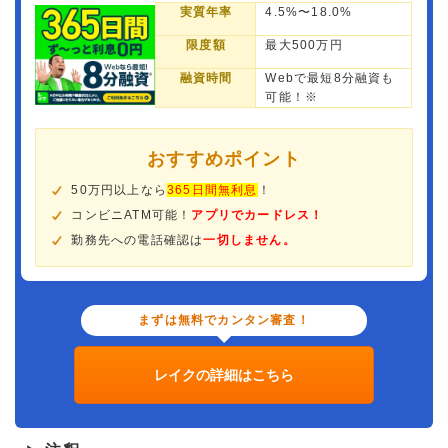
実質年率
4.5%〜18.0%
限度額
最大500万円
融資時間
Webで最短8分融資も
可能！※
おすすめポイント
50万円以上なら
365日間無利息
！
コンビニATM可能！
アプリでカードレス！
勤務先への電話確認は
一切しません。
まずは無料でカンタン審査！
レイクの詳細はこちら