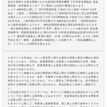
会社が契約する貸金業務にかかる指定紛争解決機関 ※日本貸金業協会 貸金
業相談・紛争解決センター ※ご契約には所定の審査があります。
レイク ■無利息に関して 365日間無利息 ※初めてのご契約 ※Webでお申
込み・ご契約、ご契約額が50万円以上でご契約後59日以内に収入証明書類
の提出とレイクでの登録が完了の方 60日間無利息 ※初めてのご契約 ※We
bお申込み、ご契約額が50万円未満の方 ■無利息の注意点 ・初回契約翌日
から無利息適用となります ・無利息期間経過後は通常金利適用となります
・他の無利息商品との併用不可 商号：新生フィナンシャル株式会社 貸金業
登録番号：関東財務局長(11) 第01024号 日本貸金業協会会員第000003号
レイク 最短即日融資をご希望の場合、21時（日曜日は18時）までのご契約
手続き完了（審査・必要書類の確認含む）が必要です。一部金融機関およ
び、メンテナンス時間等を除きます。
1.本サイトの目的は、ローン商品等に関する適切な情報と選択の機会を提供
することにあり、当社は、提携事業者とお客様との契約締結の代理、斡旋、
仲介等の形態を問わず、提携事業者とお客様の間の契約にいかなる関与もす
るものではありません。
2.本サイトに掲載される他の事業者の商品に関する情報の正確性には細心の
注意を払っていますが、金利、手数料その他の商品に関するいかなる情報も
保証するものではございません。ローン商品をご利用の際には、必ず商品を
提供する事業者に直接お問い合わせの上、商品詳細をご自身でご確認下さ
い。
3.当社及び当社アドバイザーでは、本サイトに掲載される商品やサービス等
についてのご質問には回答致しかねますので、当該商品等を提供する事業者
に直接お問い合わせ下さい。
4.本サイトに関して、利用者と提携事業者、第三者との間で紛争やトラブル