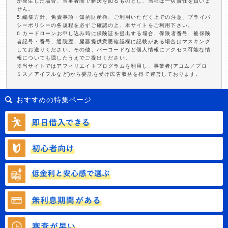
が発生した場合、当事者間で解決を図るものとし、当社は一切責任を負いま
せん。
5.編集方針、免責事項・知的財産権、ご利用いただく上での注意、プライバ
シーポリシーの各規程を必ずご確認の上、本サイトをご利用下さい。
6.カードローンお申し込み時に保険証を提出する場合、保険者番号、被保険
者記号・番号、通院歴、臓器提供意思確認欄に記載がある場合はマスキング
してお送りください。その他、バーコードなど個人情報にアクセス可能な情
報についても隠したうえでご提出ください。
※当サイトではアフィリエイトプログラムを利用し、事業者(アコム／プロ
ミス／アイフルなど)から委託を受け広告収益を得て運営しております。
おすすめの特集ページ