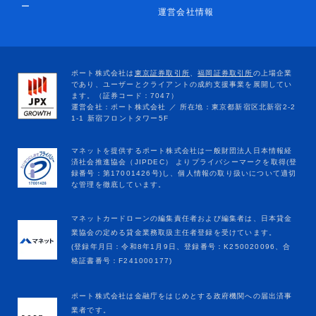
ー
運営会社情報
マネットカードローンの編集責任者および編集者は、日本貸金
業協会の定める貸金業務取扱主任者登録を受けています。
(登録年月日：令和8年1月9日、登録番号：K250020096、合
格証書番号：F241000177)
ポート株式会社は金融庁をはじめとする政府機関への届出済事
業者です。