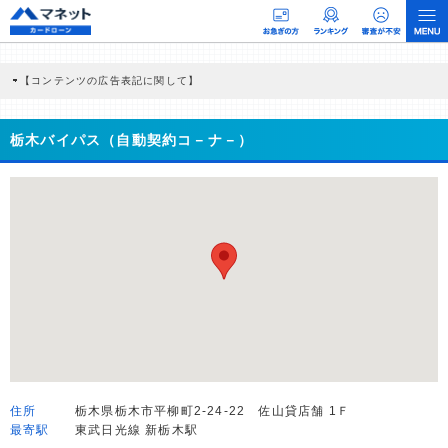
【コンテンツの広告表記に関して】
本コンテンツには、紹介している商品・商材の広告（リンク）を含む場合がありま
す。 これらの広告を経由して読者が企業ホームページを訪れ、成約が発生すると弊
社に対して企業から紹介報酬が支払われるという収益モデルです。 ただし、特定の
栃木バイパス（自動契約コ－ナ－）
商品を根拠なくPRするものではなく、当編集部の調査／ユーザーへの口コミ収集な
どに基づき、公平性を担保した情報提供を行っています。
>提携企業一覧
住所
栃木県栃木市平柳町2-24-22 佐山貸店舗 1Ｆ
最寄駅
東武日光線 新栃木駅