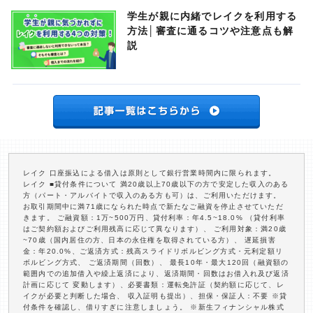
学生が親に内緒でレイクを利用する
方法│審査に通るコツや注意点も解
説
レイク 口座振込による借入は原則として銀行営業時間内に限られます。
レイク ■貸付条件について 満20歳以上70歳以下の方で安定した収入のある
方（パート・アルバイトで収入のある方も可）は、ご利用いただけます。
お取引期間中に満71歳になられた時点で新たなご融資を停止させていただ
きます。 ご融資額：1万~500万円、貸付利率：年4.5~18.0% （貸付利率
はご契約額およびご利用残高に応じて異なります）、 ご利用対象：満20歳
~70歳（国内居住の方、日本の永住権を取得されている方）、 遅延損害
金：年20.0%、ご返済方式：残高スライドリボルビング方式・元利定額リ
ボルビング方式、 ご返済期間（回数）、 最長10年・最大120回（融資額の
範囲内での追加借入や繰上返済により、返済期間・回数はお借入れ及び返済
計画に応じて 変動します）、必要書類：運転免許証（契約額に応じて、レ
イクが必要と判断した場合、 収入証明も提出）、担保・保証人：不要 ※貸
付条件を確認し、借りすぎに注意しましょう。 ※新生フィナンシャル株式