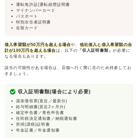
運転免許証(運転経歴証明書
マイナンバーカード
パスポート
特別永住者証明書
在留カード
借入希望額が50万円を超える場合
や、
他社借入と借入希望額の合
計が100万円を超える場合
は、以下の
「収入証明書類」
が必要に
なる場合もあります。
該当の可能性がある場合は、店舗へ行く際に念のため持参してお
きましょう。
収入証明書類(場合により必要)
源泉徴収票(直近／最新分)
給与明細書(直近2ヶ月分)
確定申告書／青色申告書
住民税決定通知書／納税通知書
所得(課税)証明書
年金証書／年金通知書