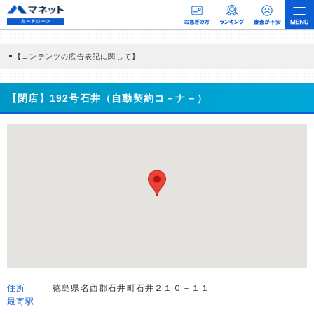
【コンテンツの広告表記に関して】
本コンテンツには、紹介している商品・商材の広告（リンク）を含む場合がありま
す。 これらの広告を経由して読者が企業ホームページを訪れ、成約が発生すると弊
社に対して企業から紹介報酬が支払われるという収益モデルです。 ただし、特定の
【閉店】192号石井（自動契約コ－ナ－）
商品を根拠なくPRするものではなく、当編集部の調査／ユーザーへの口コミ収集な
どに基づき、公平性を担保した情報提供を行っています。
>提携企業一覧
住所
徳島県名西郡石井町石井２１０－１１
最寄駅