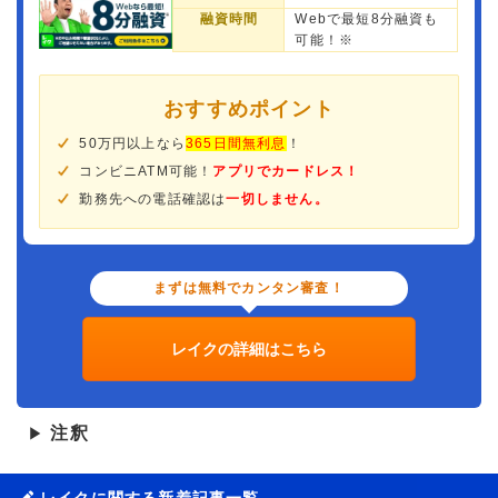
融資時間
Webで最短8分融資も
可能！※
おすすめポイント
50万円以上なら
365日間無利息
！
コンビニATM可能！
アプリでカードレス！
勤務先への電話確認は
一切しません。
まずは無料でカンタン審査！
レイクの詳細はこちら
注釈
▶
レイクに関する新着記事一覧