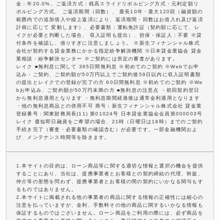
金：年20.0%、ご返済方式：残高スライドリボルビング方式・元利定額リ
ボルビング方式、 ご返済期間（回数）、 最長10年・最大120回（融資額の
範囲内での追加借入や繰上返済により、返済期間・回数はお借入れ及び返済
計画に応じて 変動します）、必要書類：運転免許証（契約額に応じて、レ
イクが必要と判断した場合、 収入証明も提出）、担保・保証人：不要 ※貸
付条件を確認し、借りすぎに注意しましょう。 ※新生フィナンシャル株式
会社が契約する貸金業務にかかる指定紛争解決機関 ※日本貸金業協会 貸金
業相談・紛争解決センター ※ご契約には所定の審査があります。
レイク ■無利息に関して 365日間無利息 ※初めてのご契約 ※Webでお申
込み・ご契約、ご契約額が50万円以上でご契約後59日以内に収入証明書類
の提出とレイクでの登録が完了の方 60日間無利息 ※初めてのご契約 ※We
bお申込み、ご契約額が50万円未満の方 ■無利息の注意点 ・初回契約翌日
から無利息適用となります ・無利息期間経過後は通常金利適用となります
・他の無利息商品との併用不可 商号：新生フィナンシャル株式会社 貸金業
登録番号：関東財務局長(11) 第01024号 日本貸金業協会会員第000003号
レイク 最短即日融資をご希望の場合、21時（日曜日は18時）までのご契約
手続き完了（審査・必要書類の確認含む）が必要です。一部金融機関およ
び、メンテナンス時間等を除きます。
1.本サイトの目的は、ローン商品等に関する適切な情報と選択の機会を提供
することにあり、当社は、提携事業者とお客様との契約締結の代理、斡旋、
仲介等の形態を問わず、提携事業者とお客様の間の契約にいかなる関与もす
るものではありません。
2.本サイトに掲載される他の事業者の商品に関する情報の正確性には細心の
注意を払っていますが、金利、手数料その他の商品に関するいかなる情報も
保証するものではございません。ローン商品をご利用の際には、必ず商品を