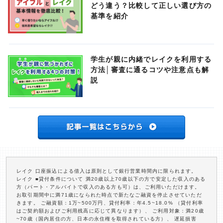
どう違う？比較して正しい選び方の
基準を紹介
学生が親に内緒でレイクを利用する
方法│審査に通るコツや注意点も解
説
レイク 口座振込による借入は原則として銀行営業時間内に限られます。
レイク ■貸付条件について 満20歳以上70歳以下の方で安定した収入のある
方（パート・アルバイトで収入のある方も可）は、ご利用いただけます。
お取引期間中に満71歳になられた時点で新たなご融資を停止させていただ
きます。 ご融資額：1万~500万円、貸付利率：年4.5~18.0% （貸付利率
はご契約額およびご利用残高に応じて異なります）、 ご利用対象：満20歳
~70歳（国内居住の方、日本の永住権を取得されている方）、 遅延損害