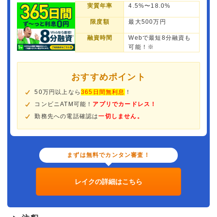
実質年率
4.5%〜18.0%
限度額
最大500万円
融資時間
Webで最短8分融資も
可能！※
おすすめポイント
50万円以上なら
365日間無利息
！
コンビニATM可能！
アプリでカードレス！
勤務先への電話確認は
一切しません。
まずは無料でカンタン審査！
レイクの詳細はこちら