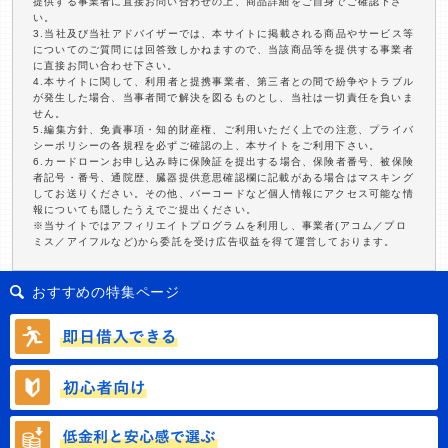
提供する事業者に直接お問い合わせの上、商品詳細をご自身でご確認下さ
い。
3.当社及び当社アドバイザーでは、本サイトに掲載される商品やサービス等
についてのご質問には回答致しかねますので、当該商品等を提供する事業者
に直接お問い合わせ下さい。
4.本サイトに関して、利用者と提携事業者、第三者との間で紛争やトラブル
が発生した場合、当事者間で解決を図るものとし、当社は一切責任を負いま
せん。
5.編集方針、免責事項・知的財産権、ご利用いただく上での注意、プライバ
シーポリシーの各規程を必ずご確認の上、本サイトをご利用下さい。
6.カードローンお申し込み時に保険証を提出する場合、保険者番号、被保険
者記号・番号、通院歴、臓器提供意思確認欄に記載がある場合はマスキング
してお送りください。その他、バーコードなど個人情報にアクセス可能な情
報についても隠したうえでご提出ください。
※当サイトではアフィリエイトプログラムを利用し、事業者(アコム／プロ
ミス／アイフルなど)から委託を受け広告収益を得て運営しております。
おすすめの特集ページ