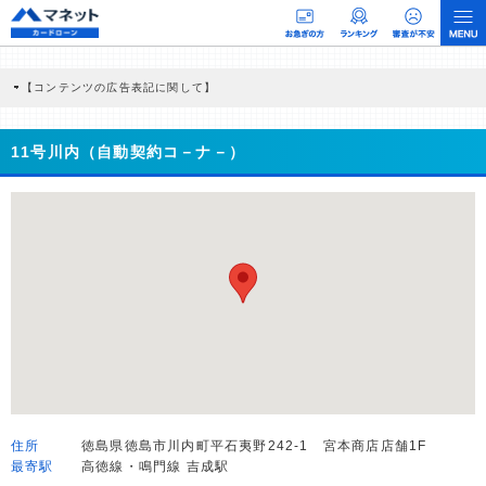
【コンテンツの広告表記に関して】
本コンテンツには、紹介している商品・商材の広告（リンク）を含む場合がありま
す。 これらの広告を経由して読者が企業ホームページを訪れ、成約が発生すると弊
社に対して企業から紹介報酬が支払われるという収益モデルです。 ただし、特定の
11号川内（自動契約コ－ナ－）
商品を根拠なくPRするものではなく、当編集部の調査／ユーザーへの口コミ収集な
どに基づき、公平性を担保した情報提供を行っています。
>提携企業一覧
住所
徳島県徳島市川内町平石夷野242-1 宮本商店店舗1F
最寄駅
高徳線・鳴門線 吉成駅