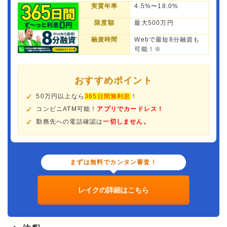
実質年率
4.5%〜18.0%
限度額
最大500万円
融資時間
Webで最短8分融資も
可能！※
おすすめポイント
50万円以上なら
365日間無利息
！
コンビニATM可能！
アプリでカードレス！
勤務先への電話確認は
一切しません。
まずは無料でカンタン審査！
レイクの詳細はこちら