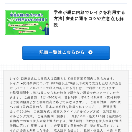
学生が親に内緒でレイクを利用する
方法│審査に通るコツや注意点も解
説
レイク 口座振込による借入は原則として銀行営業時間内に限られます。
レイク ■貸付条件について 満20歳以上70歳以下の方で安定した収入のある
方（パート・アルバイトで収入のある方も可）は、ご利用いただけます。
お取引期間中に満71歳になられた時点で新たなご融資を停止させていただ
きます。 ご融資額：1万~500万円、貸付利率：年4.5~18.0% （貸付利率
はご契約額およびご利用残高に応じて異なります）、 ご利用対象：満20歳
~70歳（国内居住の方、日本の永住権を取得されている方）、 遅延損害
金：年20.0%、ご返済方式：残高スライドリボルビング方式・元利定額リ
ボルビング方式、 ご返済期間（回数）、 最長10年・最大120回（融資額の
範囲内での追加借入や繰上返済により、返済期間・回数はお借入れ及び返済
計画に応じて 変動します）、必要書類：運転免許証（契約額に応じて、レ
イクが必要と判断した場合、 収入証明も提出）、担保・保証人：不要 ※貸