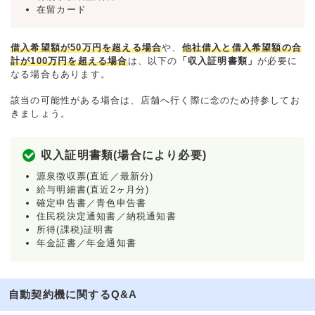
在留カード
借入希望額が50万円を超える場合
や、
他社借入と借入希望額の合
計が100万円を超える場合
は、以下の
「収入証明書類」
が必要に
なる場合もあります。
該当の可能性がある場合は、店舗へ行く際に念のため持参してお
きましょう。
収入証明書類(場合により必要)
源泉徴収票(直近／最新分)
給与明細書(直近2ヶ月分)
確定申告書／青色申告書
住民税決定通知書／納税通知書
所得(課税)証明書
年金証書／年金通知書
自動契約機に関するQ&A