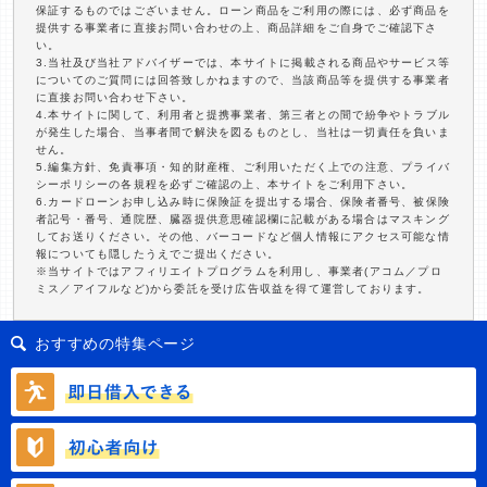
保証するものではございません。ローン商品をご利用の際には、必ず商品を
提供する事業者に直接お問い合わせの上、商品詳細をご自身でご確認下さ
い。
3.当社及び当社アドバイザーでは、本サイトに掲載される商品やサービス等
についてのご質問には回答致しかねますので、当該商品等を提供する事業者
に直接お問い合わせ下さい。
4.本サイトに関して、利用者と提携事業者、第三者との間で紛争やトラブル
が発生した場合、当事者間で解決を図るものとし、当社は一切責任を負いま
せん。
5.編集方針、免責事項・知的財産権、ご利用いただく上での注意、プライバ
シーポリシーの各規程を必ずご確認の上、本サイトをご利用下さい。
6.カードローンお申し込み時に保険証を提出する場合、保険者番号、被保険
者記号・番号、通院歴、臓器提供意思確認欄に記載がある場合はマスキング
してお送りください。その他、バーコードなど個人情報にアクセス可能な情
報についても隠したうえでご提出ください。
※当サイトではアフィリエイトプログラムを利用し、事業者(アコム／プロ
ミス／アイフルなど)から委託を受け広告収益を得て運営しております。
おすすめの特集ページ