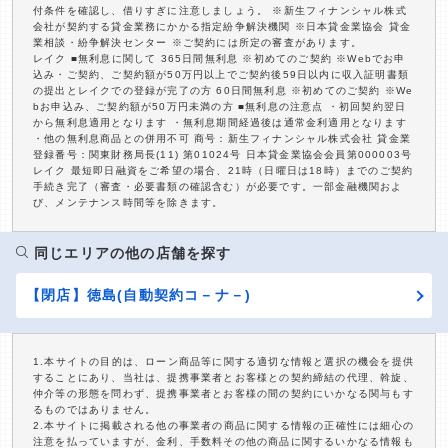
付条件を確認し、借りすぎに注意しましょう。 ※新生フィナンシャル株式
会社が契約する貸金業務にかかる指定紛争解決機関 ※日本貸金業協会 貸金
業相談・紛争解決センター ※ご契約には所定の審査があります。
レイク ■無利息に関して 365日間無利息 ※初めてのご契約 ※Webでお申
込み・ご契約、ご契約額が50万円以上でご契約後59日以内に収入証明書類
の提出とレイクでの登録が完了の方 60日間無利息 ※初めてのご契約 ※We
bお申込み、ご契約額が50万円未満の方 ■無利息の注意点 ・初回契約翌日
から無利息適用となります ・無利息期間経過後は通常金利適用となります
・他の無利息商品との併用不可 商号：新生フィナンシャル株式会社 貸金業
登録番号：関東財務局長(11) 第01024号 日本貸金業協会会員第000003号
レイク 最短即日融資をご希望の場合、21時（日曜日は18時）までのご契約
手続き完了（審査・必要書類の確認含む）が必要です。一部金融機関およ
び、メンテナンス時間等を除きます。
同じエリアの他の店舗を探す
【閉店】徳島(自動契約コ－ナ－)
1.本サイトの目的は、ローン商品等に関する適切な情報と選択の機会を提供
することにあり、当社は、提携事業者とお客様との契約締結の代理、斡旋、
仲介等の形態を問わず、提携事業者とお客様の間の契約にいかなる関与もす
るものではありません。
2.本サイトに掲載される他の事業者の商品に関する情報の正確性には細心の
注意を払っていますが、金利、手数料その他の商品に関するいかなる情報も