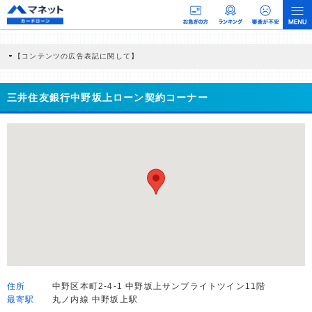
【コンテンツの広告表記に関して】
本コンテンツには、紹介している商品・商材の広告（リンク）を含む場合がありま
す。 これらの広告を経由して読者が企業ホームページを訪れ、成約が発生すると弊
社に対して企業から紹介報酬が支払われるという収益モデルです。 ただし、特定の
三井住友銀行中野坂上ローン契約コーナー
商品を根拠なくPRするものではなく、当編集部の調査／ユーザーへの口コミ収集な
どに基づき、公平性を担保した情報提供を行っています。
>提携企業一覧
住所
中野区本町2-4-1 中野坂上サンブライトツイン11階
最寄駅
丸ノ内線 中野坂上駅