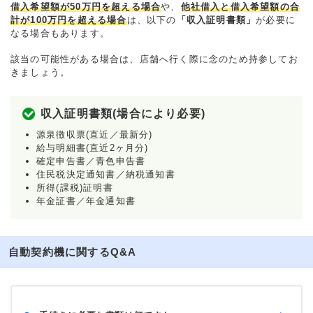
借入希望額が50万円を超える場合
や、
他社借入と借入希望額の合
計が100万円を超える場合
は、以下の
「収入証明書類」
が必要に
なる場合もあります。
該当の可能性がある場合は、店舗へ行く際に念のため持参してお
きましょう。
収入証明書類(場合により必要)
源泉徴収票(直近／最新分)
給与明細書(直近2ヶ月分)
確定申告書／青色申告書
住民税決定通知書／納税通知書
所得(課税)証明書
年金証書／年金通知書
自動契約機に関するQ&A