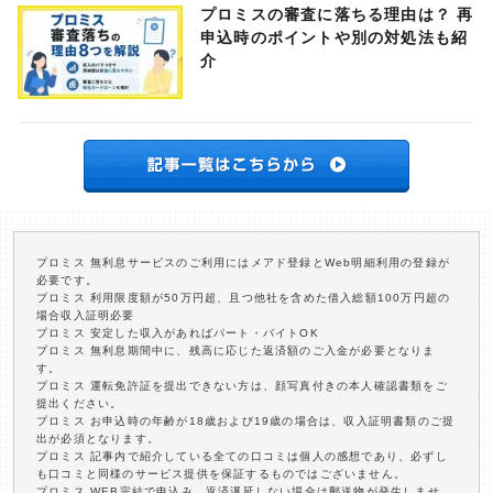
プロミスの審査に落ちる理由は？ 再
申込時のポイントや別の対処法も紹
介
プロミス 無利息サービスのご利用にはメアド登録とWeb明細利用の登録が
必要です。
プロミス 利用限度額が50万円超、且つ他社を含めた借入総額100万円超の
場合収入証明必要
プロミス 安定した収入があればパート・バイトOK
プロミス 無利息期間中に、残高に応じた返済額のご入金が必要となりま
す。
プロミス 運転免許証を提出できない方は、顔写真付きの本人確認書類をご
提出ください。
プロミス お申込時の年齢が18歳および19歳の場合は、収入証明書類のご提
出が必須となります。
プロミス 記事内で紹介している全ての口コミは個人の感想であり、必ずし
も口コミと同様のサービス提供を保証するものではございません。
プロミス WEB完結で申込み、返済遅延しない場合は郵送物が発生しませ