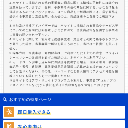
2.本サイトに掲載される他の事業者の商品に関する情報の正確性には細心の
注意を払っていますが、金利、手数料その他の商品に関するいかなる情報も
保証するものではございません。ローン商品をご利用の際には、必ず商品を
提供する事業者に直接お問い合わせの上、商品詳細をご自身でご確認下さ
い。
3.当社及び当社アドバイザーでは、本サイトに掲載される商品やサービス等
についてのご質問には回答致しかねますので、当該商品等を提供する事業者
に直接お問い合わせ下さい。
4.本サイトに関して、利用者と提携事業者、第三者との間で紛争やトラブル
が発生した場合、当事者間で解決を図るものとし、当社は一切責任を負いま
せん。
5.編集方針、免責事項・知的財産権、ご利用いただく上での注意、プライバ
シーポリシーの各規程を必ずご確認の上、本サイトをご利用下さい。
6.カードローンお申し込み時に保険証を提出する場合、保険者番号、被保険
者記号・番号、通院歴、臓器提供意思確認欄に記載がある場合はマスキング
してお送りください。その他、バーコードなど個人情報にアクセス可能な情
報についても隠したうえでご提出ください。
※当サイトではアフィリエイトプログラムを利用し、事業者(アコム／プロ
ミス／アイフルなど)から委託を受け広告収益を得て運営しております。
おすすめの特集ページ