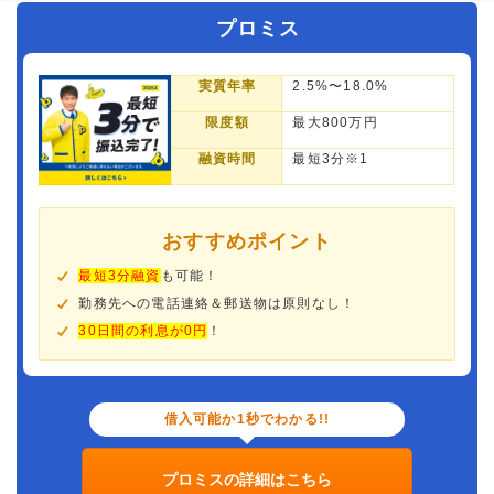
プロミス
実質年率
2.5%〜18.0%
限度額
最大800万円
融資時間
最短3分※1
おすすめポイント
最短3分融資
も可能！
勤務先への電話連絡＆郵送物は原則なし！
30日間の利息が0円
！
借入可能か1秒でわかる!!
プロミスの詳細はこちら