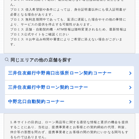
ん。
プロミス 借入希望額や条件によっては、身分証明書以外にも収入証明書が
必要となる場合があります。
プロミス 無利息期間中であっても、返済に遅延した場合やその他の事情に
より、サービスの提供を停止する可能性があります。
プロミス 店舗・自動契約機・ATM情報は随時変更されるため、最新情報は
プロミス公式サイトをご確認ください
プロミス ※お申込み時間や審査によりご希望に添えない場合がございま
す。
同じエリアの他の店舗を探す
三井住友銀行中野南口出張所ローン契約コーナー
三井住友銀行中野ローン契約コーナー
中野北口自動契約コーナー
1.本サイトの目的は、ローン商品等に関する適切な情報と選択の機会を提供
することにあり、当社は、提携事業者とお客様との契約締結の代理、斡旋、
仲介等の形態を問わず、提携事業者とお客様の間の契約にいかなる関与もす
るものではありません。