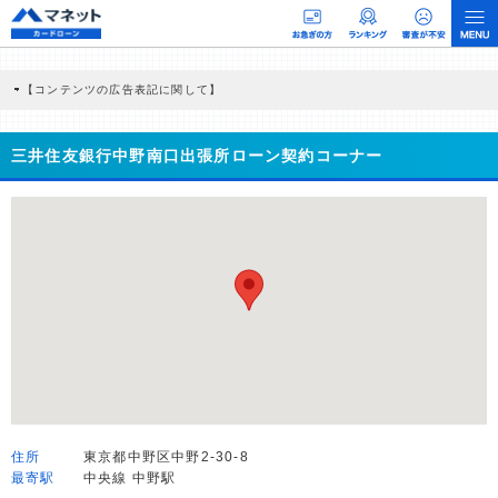
【コンテンツの広告表記に関して】
本コンテンツには、紹介している商品・商材の広告（リンク）を含む場合がありま
す。 これらの広告を経由して読者が企業ホームページを訪れ、成約が発生すると弊
社に対して企業から紹介報酬が支払われるという収益モデルです。 ただし、特定の
三井住友銀行中野南口出張所ローン契約コーナー
商品を根拠なくPRするものではなく、当編集部の調査／ユーザーへの口コミ収集な
どに基づき、公平性を担保した情報提供を行っています。
>提携企業一覧
住所
東京都中野区中野2-30-8
最寄駅
中央線 中野駅