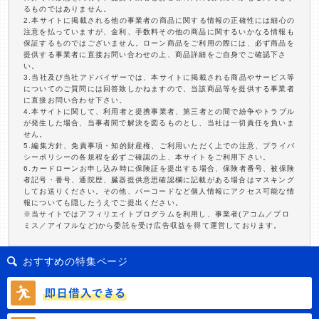
るものではありません。
2.本サイトに掲載される他の事業者の商品に関する情報の正確性には細心の
注意を払っていますが、金利、手数料その他の商品に関するいかなる情報も
保証するものではございません。ローン商品をご利用の際には、必ず商品を
提供する事業者に直接お問い合わせの上、商品詳細をご自身でご確認下さ
い。
3.当社及び当社アドバイザーでは、本サイトに掲載される商品やサービス等
についてのご質問には回答致しかねますので、当該商品等を提供する事業者
に直接お問い合わせ下さい。
4.本サイトに関して、利用者と提携事業者、第三者との間で紛争やトラブル
が発生した場合、当事者間で解決を図るものとし、当社は一切責任を負いま
せん。
5.編集方針、免責事項・知的財産権、ご利用いただく上での注意、プライバ
シーポリシーの各規程を必ずご確認の上、本サイトをご利用下さい。
6.カードローンお申し込み時に保険証を提出する場合、保険者番号、被保険
者記号・番号、通院歴、臓器提供意思確認欄に記載がある場合はマスキング
してお送りください。その他、バーコードなど個人情報にアクセス可能な情
報についても隠したうえでご提出ください。
※当サイトではアフィリエイトプログラムを利用し、事業者(アコム／プロ
ミス／アイフルなど)から委託を受け広告収益を得て運営しております。
おすすめの特集ページ