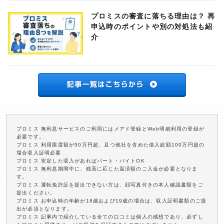
プロミスの審査に落ちる理由は？ 再
申込時のポイントや別の対処法も紹
介
プロミス 無利息サービスのご利用にはメアド登録とWeb明細利用の登録が
必要です。
プロミス 利用限度額が50万円超、且つ他社を含めた借入総額100万円超の
場合収入証明必要
プロミス 安定した収入があればパート・バイトOK
プロミス 無利息期間中に、残高に応じた返済額のご入金が必要となりま
す。
プロミス 運転免許証を提出できない方は、顔写真付きの本人確認書類をご
提出ください。
プロミス お申込時の年齢が18歳および19歳の場合は、収入証明書類のご提
出が必須となります。
プロミス 記事内で紹介している全ての口コミは個人の感想であり、必ずし