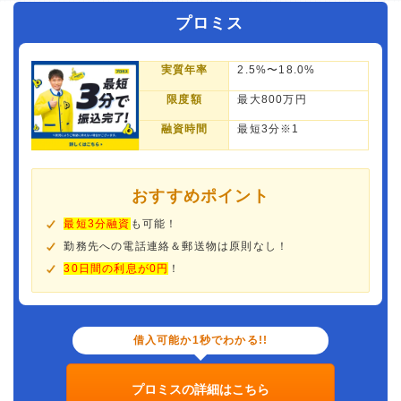
プロミス
実質年率
2.5%〜18.0%
限度額
最大800万円
融資時間
最短3分※1
おすすめポイント
最短3分融資
も可能！
勤務先への電話連絡＆郵送物は原則なし！
30日間の利息が0円
！
借入可能か1秒でわかる!!
プロミスの詳細はこちら