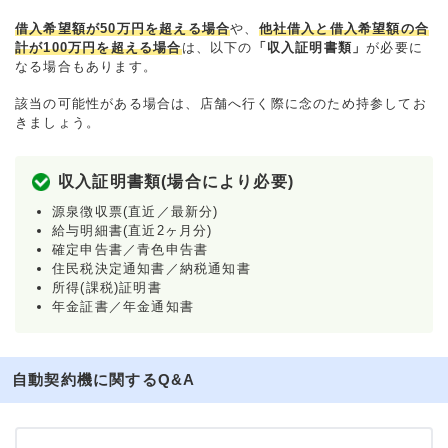
借入希望額が50万円を超える場合
や、
他社借入と借入希望額の合
計が100万円を超える場合
は、以下の
「収入証明書類」
が必要に
なる場合もあります。
該当の可能性がある場合は、店舗へ行く際に念のため持参してお
きましょう。
収入証明書類(場合により必要)
源泉徴収票(直近／最新分)
給与明細書(直近2ヶ月分)
確定申告書／青色申告書
住民税決定通知書／納税通知書
所得(課税)証明書
年金証書／年金通知書
自動契約機に関するQ&A