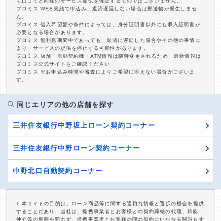
も口コミと同様のサービス提供を保証するものではございません。
プロミス WEB完結で申込み、返済遅延しない場合は郵送物が発生しませ
ん。
プロミス 借入希望額や条件によっては、身分証明書以外にも収入証明書が
必要となる場合があります。
プロミス 無利息期間中であっても、返済に遅延した場合やその他の事情に
より、サービスの提供を停止する可能性があります。
プロミス 店舗・自動契約機・ATM情報は随時変更されるため、最新情報は
プロミス公式サイトをご確認ください
プロミス ※お申込み時間や審査によりご希望に添えない場合がございま
す。
同じエリアの他の店舗を探す
三井住友銀行中野坂上ローン契約コーナー
三井住友銀行中野ローン契約コーナー
中野北口自動契約コーナー
1.本サイトの目的は、ローン商品等に関する適切な情報と選択の機会を提供
することにあり、当社は、提携事業者とお客様との契約締結の代理、斡旋、
仲介等の形態を問わず、提携事業者とお客様の間の契約にいかなる関与もす