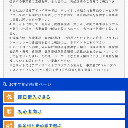
提供する事業者に直接お問い合わせの上、商品詳細をご自身でご確認下さ
い。
3.当社及び当社アドバイザーでは、本サイトに掲載される商品やサービス等
についてのご質問には回答致しかねますので、当該商品等を提供する事業者
に直接お問い合わせ下さい。
4.本サイトに関して、利用者と提携事業者、第三者との間で紛争やトラブル
が発生した場合、当事者間で解決を図るものとし、当社は一切責任を負いま
せん。
5.編集方針、免責事項・知的財産権、ご利用いただく上での注意、プライバ
シーポリシーの各規程を必ずご確認の上、本サイトをご利用下さい。
6.カードローンお申し込み時に保険証を提出する場合、保険者番号、被保険
者記号・番号、通院歴、臓器提供意思確認欄に記載がある場合はマスキング
してお送りください。その他、バーコードなど個人情報にアクセス可能な情
報についても隠したうえでご提出ください。
※当サイトではアフィリエイトプログラムを利用し、事業者(アコム／プロ
ミス／アイフルなど)から委託を受け広告収益を得て運営しております。
おすすめの特集ページ