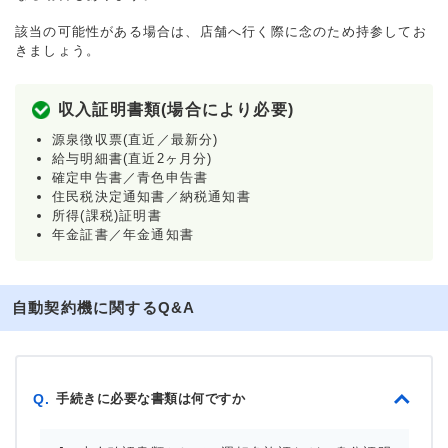
該当の可能性がある場合は、店舗へ行く際に念のため持参してお
きましょう。
収入証明書類(場合により必要)
源泉徴収票(直近／最新分)
給与明細書(直近2ヶ月分)
確定申告書／青色申告書
住民税決定通知書／納税通知書
所得(課税)証明書
年金証書／年金通知書
自動契約機に関するQ&A
手続きに必要な書類は何ですか
Q.