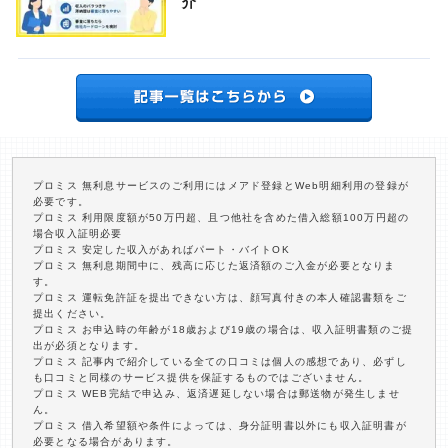
介
プロミス 無利息サービスのご利用にはメアド登録とWeb明細利用の登録が
必要です。
プロミス 利用限度額が50万円超、且つ他社を含めた借入総額100万円超の
場合収入証明必要
プロミス 安定した収入があればパート・バイトOK
プロミス 無利息期間中に、残高に応じた返済額のご入金が必要となりま
す。
プロミス 運転免許証を提出できない方は、顔写真付きの本人確認書類をご
提出ください。
プロミス お申込時の年齢が18歳および19歳の場合は、収入証明書類のご提
出が必須となります。
プロミス 記事内で紹介している全ての口コミは個人の感想であり、必ずし
も口コミと同様のサービス提供を保証するものではございません。
プロミス WEB完結で申込み、返済遅延しない場合は郵送物が発生しませ
ん。
プロミス 借入希望額や条件によっては、身分証明書以外にも収入証明書が
必要となる場合があります。