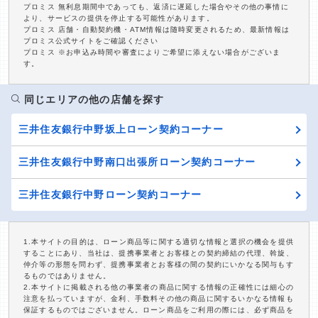
プロミス 無利息期間中であっても、返済に遅延した場合やその他の事情に
より、サービスの提供を停止する可能性があります。
プロミス 店舗・自動契約機・ATM情報は随時変更されるため、最新情報は
プロミス公式サイトをご確認ください
プロミス ※お申込み時間や審査によりご希望に添えない場合がございま
す。
同じエリアの他の店舗を探す
三井住友銀行中野坂上ローン契約コーナー
三井住友銀行中野南口出張所ローン契約コーナー
三井住友銀行中野ローン契約コーナー
1.本サイトの目的は、ローン商品等に関する適切な情報と選択の機会を提供
することにあり、当社は、提携事業者とお客様との契約締結の代理、斡旋、
仲介等の形態を問わず、提携事業者とお客様の間の契約にいかなる関与もす
るものではありません。
2.本サイトに掲載される他の事業者の商品に関する情報の正確性には細心の
注意を払っていますが、金利、手数料その他の商品に関するいかなる情報も
保証するものではございません。ローン商品をご利用の際には、必ず商品を