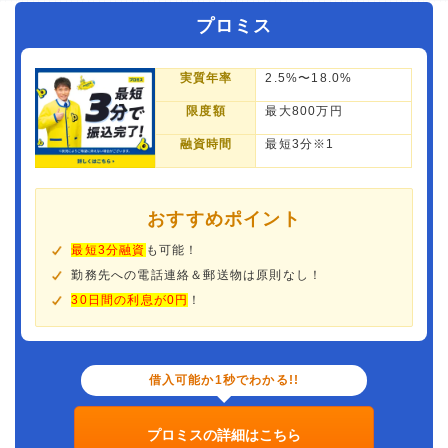
プロミス
実質年率
2.5%〜18.0%
限度額
最大800万円
融資時間
最短3分※1
おすすめポイント
最短3分融資
も可能！
勤務先への電話連絡＆郵送物は原則なし！
30日間の利息が0円
！
借入可能か1秒でわかる!!
プロミスの詳細はこちら