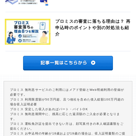
プロミスの審査に落ちる理由は？ 再
申込時のポイントや別の対処法も紹
介
プロミス 無利息サービスのご利用にはメアド登録とWeb明細利用の登録が
必要です。
プロミス 利用限度額が50万円超、且つ他社を含めた借入総額100万円超の
場合収入証明必要
プロミス 安定した収入があればパート・バイトOK
プロミス 無利息期間中に、残高に応じた返済額のご入金が必要となりま
す。
プロミス 運転免許証を提出できない方は、顔写真付きの本人確認書類をご
提出ください。
プロミス お申込時の年齢が18歳および19歳の場合は、収入証明書類のご提