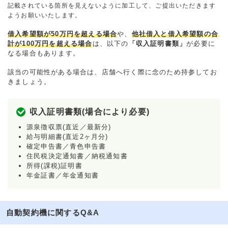
記載されている箇所を見えないように加工して、ご提出いただきます
ようお願いいたします。
借入希望額が50万円を超える場合
や、
他社借入と借入希望額の合
計が100万円を超える場合
は、以下の
「収入証明書類」
が必要に
なる場合もあります。
該当の可能性がある場合は、店舗へ行く際に念のため持参してお
きましょう。
収入証明書類(場合により必要)
源泉徴収票(直近／最新分)
給与明細書(直近2ヶ月分)
確定申告書／青色申告書
住民税決定通知書／納税通知書
所得(課税)証明書
年金証書／年金通知書
自動契約機に関するQ&A