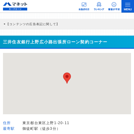
【コンテンツの広告表記に関して】
本コンテンツには、紹介している商品・商材の広告（リンク）を含む場合がありま
す。 これらの広告を経由して読者が企業ホームページを訪れ、成約が発生すると弊
社に対して企業から紹介報酬が支払われるという収益モデルです。 ただし、特定の
三井住友銀行上野広小路出張所ローン契約コーナー
商品を根拠なくPRするものではなく、当編集部の調査／ユーザーへの口コミ収集な
どに基づき、公平性を担保した情報提供を行っています。
>提携企業一覧
住所
東京都台東区上野1-20-11
最寄駅
御徒町駅（徒歩3分）