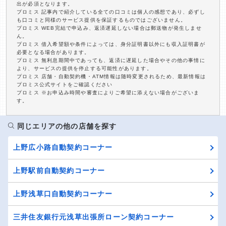
出が必須となります。
プロミス 記事内で紹介している全ての口コミは個人の感想であり、必ずし
も口コミと同様のサービス提供を保証するものではございません。
プロミス WEB完結で申込み、返済遅延しない場合は郵送物が発生しませ
ん。
プロミス 借入希望額や条件によっては、身分証明書以外にも収入証明書が
必要となる場合があります。
プロミス 無利息期間中であっても、返済に遅延した場合やその他の事情に
より、サービスの提供を停止する可能性があります。
プロミス 店舗・自動契約機・ATM情報は随時変更されるため、最新情報は
プロミス公式サイトをご確認ください
プロミス ※お申込み時間や審査によりご希望に添えない場合がございま
す。
同じエリアの他の店舗を探す
上野広小路自動契約コーナー
上野駅前自動契約コーナー
上野浅草口自動契約コーナー
三井住友銀行元浅草出張所ローン契約コーナー