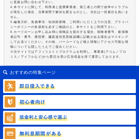
に直接お問い合わせ下さい。
4.本サイトに関して、利用者と提携事業者、第三者との間で紛争やトラブル
が発生した場合、当事者間で解決を図るものとし、当社は一切責任を負いま
せん。
5.編集方針、免責事項・知的財産権、ご利用いただく上での注意、プライバ
シーポリシーの各規程を必ずご確認の上、本サイトをご利用下さい。
6.カードローンお申し込み時に保険証を提出する場合、保険者番号、被保険
者記号・番号、通院歴、臓器提供意思確認欄に記載がある場合はマスキング
してお送りください。その他、バーコードなど個人情報にアクセス可能な情
報についても隠したうえでご提出ください。
※当サイトではアフィリエイトプログラムを利用し、事業者(アコム／プロ
ミス／アイフルなど)から委託を受け広告収益を得て運営しております。
おすすめの特集ページ