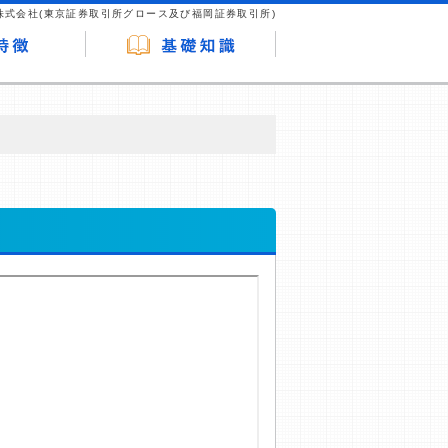
株式会社(東京証券取引所グロース及び福岡証券取引所)
が企業ホームページを訪れ、成約が発生する
はなく、当編集部の調査／ユーザーへの口コ