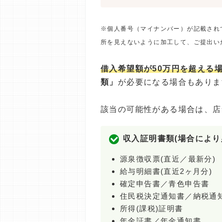
※個人番号（マイナンバー）が記載され
所を見えないように加工して、ご提出い
借入希望額が50万円を超える
類」
が必要になる場合もありま
該当の可能性がある場合は、店
収入証明書類(場合により
源泉徴収票(直近／最新分)
給与明細書(直近2ヶ月分)
確定申告書／青色申告書
住民税決定通知書／納税通
所得(課税)証明書
年金証書／年金通知書