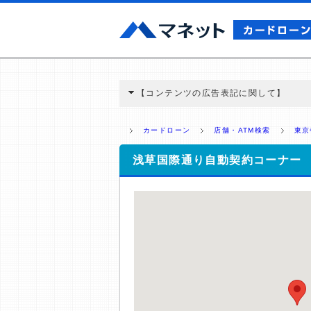
【コンテンツの広告表記に関して】
本コンテンツには、紹介している商品・商材
と弊社に対して企業から紹介報酬が支払われ
カードローン
店舗・ATM検索
東京
ミ収集などに基づき、公平性を担保した情
>提携企業一覧
浅草国際通り自動契約コーナー