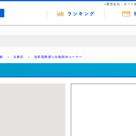
>運営会社：ポート
の広告（リンク）を含む場合があります。 これらの広告を経由して読者
るという収益モデルです。 ただし、特定の商品を根拠なくPRするもので
都
台東区
浅草国際通り自動契約コーナー
報提供を行っています。