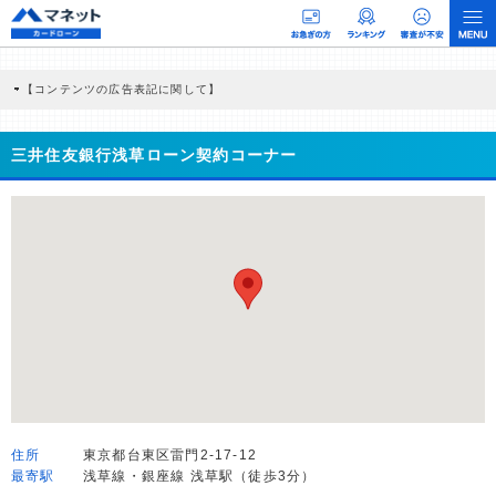
【コンテンツの広告表記に関して】
本コンテンツには、紹介している商品・商材の広告（リンク）を含む場合がありま
す。 これらの広告を経由して読者が企業ホームページを訪れ、成約が発生すると弊
社に対して企業から紹介報酬が支払われるという収益モデルです。 ただし、特定の
三井住友銀行浅草ローン契約コーナー
商品を根拠なくPRするものではなく、当編集部の調査／ユーザーへの口コミ収集な
どに基づき、公平性を担保した情報提供を行っています。
>提携企業一覧
住所
東京都台東区雷門2-17-12
最寄駅
浅草線・銀座線 浅草駅（徒歩3分）