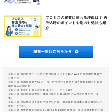
プロミスの審査に落ちる理由は？ 再
申込時のポイントや別の対処法も紹
介
プロミス 無利息サービスのご利用にはメアド登録とWeb明細利用の登録が
必要です。
プロミス 利用限度額が50万円超、且つ他社を含めた借入総額100万円超の
場合収入証明必要
プロミス 安定した収入があればパート・バイトOK
プロミス 無利息期間中に、残高に応じた返済額のご入金が必要となりま
す。
プロミス 運転免許証を提出できない方は、顔写真付きの本人確認書類をご
提出ください。
プロミス お申込時の年齢が18歳および19歳の場合は、収入証明書類のご提