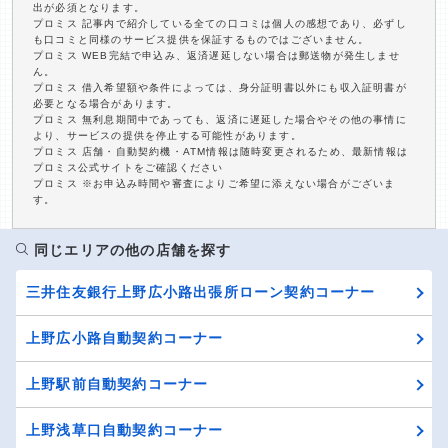
出が必須となります。
プロミス 記事内で紹介している全ての口コミは個人の感想であり、必ずし
も口コミと同様のサービス提供を保証するものではございません。
プロミス WEB完結で申込み、返済遅延しない場合は郵送物が発生しませ
ん。
プロミス 借入希望額や条件によっては、身分証明書以外にも収入証明書が
必要となる場合があります。
プロミス 無利息期間中であっても、返済に遅延した場合やその他の事情に
より、サービスの提供を停止する可能性があります。
プロミス 店舗・自動契約機・ATM情報は随時変更されるため、最新情報は
プロミス公式サイトをご確認ください
プロミス ※お申込み時間や審査によりご希望に添えない場合がございま
す。
同じエリアの他の店舗を探す
三井住友銀行上野広小路出張所ローン契約コーナー
上野広小路自動契約コーナー
上野駅前自動契約コーナー
上野浅草口自動契約コーナー