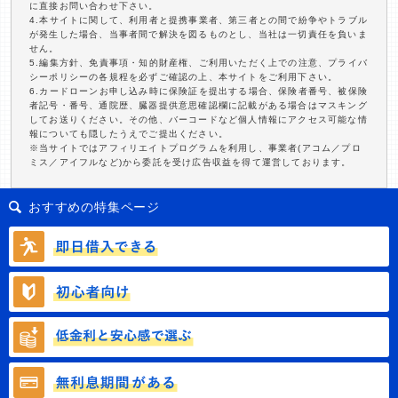
に直接お問い合わせ下さい。
4.本サイトに関して、利用者と提携事業者、第三者との間で紛争やトラブル
が発生した場合、当事者間で解決を図るものとし、当社は一切責任を負いま
せん。
5.編集方針、免責事項・知的財産権、ご利用いただく上での注意、プライバ
シーポリシーの各規程を必ずご確認の上、本サイトをご利用下さい。
6.カードローンお申し込み時に保険証を提出する場合、保険者番号、被保険
者記号・番号、通院歴、臓器提供意思確認欄に記載がある場合はマスキング
してお送りください。その他、バーコードなど個人情報にアクセス可能な情
報についても隠したうえでご提出ください。
※当サイトではアフィリエイトプログラムを利用し、事業者(アコム／プロ
ミス／アイフルなど)から委託を受け広告収益を得て運営しております。
おすすめの特集ページ