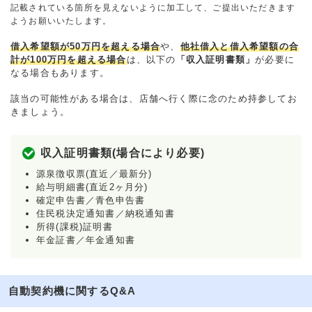
記載されている箇所を見えないように加工して、ご提出いただきます
ようお願いいたします。
借入希望額が50万円を超える場合
や、
他社借入と借入希望額の合
計が100万円を超える場合
は、以下の
「収入証明書類」
が必要に
なる場合もあります。
該当の可能性がある場合は、店舗へ行く際に念のため持参してお
きましょう。
収入証明書類(場合により必要)
源泉徴収票(直近／最新分)
給与明細書(直近2ヶ月分)
確定申告書／青色申告書
住民税決定通知書／納税通知書
所得(課税)証明書
年金証書／年金通知書
自動契約機に関するQ&A