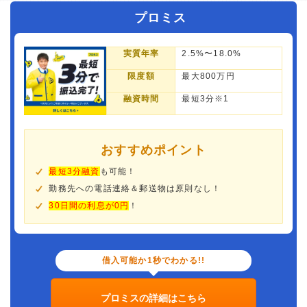
プロミス
実質年率
2.5%〜18.0%
限度額
最大800万円
融資時間
最短3分※1
おすすめポイント
最短3分融資
も可能！
勤務先への電話連絡＆郵送物は原則なし！
30日間の利息が0円
！
借入可能か1秒でわかる!!
プロミスの詳細はこちら