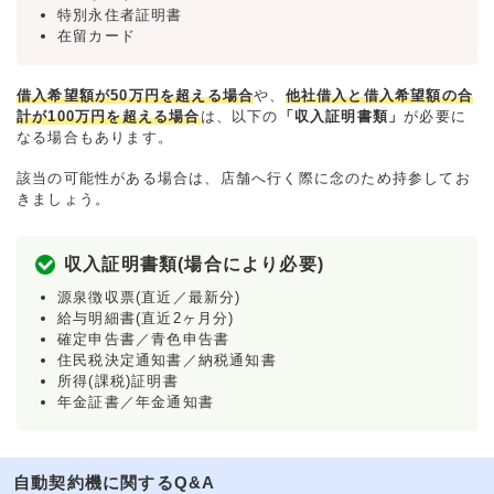
特別永住者証明書
在留カード
借入希望額が50万円を超える場合
や、
他社借入と借入希望額の合
計が100万円を超える場合
は、以下の
「収入証明書類」
が必要に
なる場合もあります。
該当の可能性がある場合は、店舗へ行く際に念のため持参してお
きましょう。
収入証明書類(場合により必要)
源泉徴収票(直近／最新分)
給与明細書(直近2ヶ月分)
確定申告書／青色申告書
住民税決定通知書／納税通知書
所得(課税)証明書
年金証書／年金通知書
自動契約機に関するQ&A