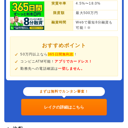
実質年率
4.5%〜18.0%
限度額
最大500万円
融資時間
Webで最短8分融資も
可能！※
おすすめポイント
50万円以上なら
365日間無利息
！
コンビニATM可能！
アプリでカードレス！
勤務先への電話確認は
一切しません。
まずは無料でカンタン審査！
レイクの詳細はこちら