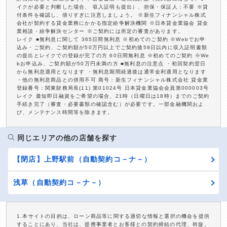
イクが必要と判断した場合、 収入証明も提出）、担保・保証人：不要 ※貸
付条件を確認し、借りすぎに注意しましょう。 ※新生フィナンシャル株式
会社が契約する貸金業務にかかる指定紛争解決機関 ※日本貸金業協会 貸金
業相談・紛争解決センター ※ご契約には所定の審査があります。
レイク ■無利息に関して 365日間無利息 ※初めてのご契約 ※Webでお申
込み・ご契約、ご契約額が50万円以上でご契約後59日以内に収入証明書類
の提出とレイクでの登録が完了の方 60日間無利息 ※初めてのご契約 ※We
bお申込み、ご契約額が50万円未満の方 ■無利息の注意点 ・初回契約翌日
から無利息適用となります ・無利息期間経過後は通常金利適用となります
・他の無利息商品との併用不可 商号：新生フィナンシャル株式会社 貸金業
登録番号：関東財務局長(11) 第01024号 日本貸金業協会会員第000003号
レイク 最短即日融資をご希望の場合、21時（日曜日は18時）までのご契約
手続き完了（審査・必要書類の確認含む）が必要です。一部金融機関およ
び、メンテナンス時間等を除きます。
同じエリアの他の店舗を探す
【閉店】上野駅前（自動契約コ－ナ－）
浅草（自動契約コ－ナ－）
1.本サイトの目的は、ローン商品等に関する適切な情報と選択の機会を提供
することにあり、当社は、提携事業者とお客様との契約締結の代理、斡旋、