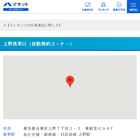
【コンテンツの広告表記に関して】
本コンテンツには、紹介している商品・商材の広告（リンク）を含む場合がありま
す。 これらの広告を経由して読者が企業ホームページを訪れ、成約が発生すると弊
社に対して企業から紹介報酬が支払われるという収益モデルです。 ただし、特定の
上野浅草口（自動契約コ－ナ－）
商品を根拠なくPRするものではなく、当編集部の調査／ユーザーへの口コミ収集な
どに基づき、公平性を担保した情報提供を行っています。
>提携企業一覧
住所
東京都台東区上野７丁目２－２ 東叡堂ビル４Ｆ
最寄駅
あかぎ線・銀座線・日比谷線 上野駅