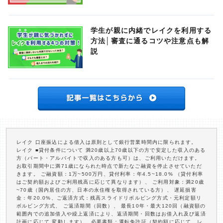
学生が親に内緒でレイクを利用する
方法│審査に通るコツや注意点も解
説
レイク 口座振込による借入は原則として銀行営業時間内に限られます。
レイク ■貸付条件について 満20歳以上70歳以下の方で安定した収入のある
方（パート・アルバイトで収入のある方も可）は、ご利用いただけます。
お取引期間中に満71歳になられた時点で新たなご融資を停止させていただ
きます。 ご融資額：1万~500万円、貸付利率：年4.5~18.0% （貸付利率
はご契約額およびご利用残高に応じて異なります）、 ご利用対象：満20歳
~70歳（国内居住の方、日本の永住権を取得されている方）、 遅延損害
金：年20.0%、ご返済方式：残高スライドリボルビング方式・元利定額リ
ボルビング方式、 ご返済期間（回数）、 最長10年・最大120回（融資額の
範囲内での追加借入や繰上返済により、返済期間・回数はお借入れ及び返済
計画に応じて 変動します）、必要書類：運転免許証（契約額に応じて、レ