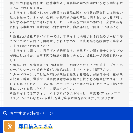
仲介等の形態を問わず、提携事業者とお客様の間の契約にいかなる関与もす
るものではありません。
2.本サイトに掲載される他の事業者の商品に関する情報の正確性には細心の
注意を払っていますが、金利、手数料その他の商品に関するいかなる情報も
保証するものではございません。ローン商品をご利用の際には、必ず商品を
提供する事業者に直接お問い合わせの上、商品詳細をご自身でご確認下さ
い。
3.当社及び当社アドバイザーでは、本サイトに掲載される商品やサービス等
についてのご質問には回答致しかねますので、当該商品等を提供する事業者
に直接お問い合わせ下さい。
4.本サイトに関して、利用者と提携事業者、第三者との間で紛争やトラブル
が発生した場合、当事者間で解決を図るものとし、当社は一切責任を負いま
せん。
5.編集方針、免責事項・知的財産権、ご利用いただく上での注意、プライバ
シーポリシーの各規程を必ずご確認の上、本サイトをご利用下さい。
6.カードローンお申し込み時に保険証を提出する場合、保険者番号、被保険
者記号・番号、通院歴、臓器提供意思確認欄に記載がある場合はマスキング
してお送りください。その他、バーコードなど個人情報にアクセス可能な情
報についても隠したうえでご提出ください。
※当サイトではアフィリエイトプログラムを利用し、事業者(アコム／プロ
ミス／アイフルなど)から委託を受け広告収益を得て運営しております。
おすすめの特集ページ