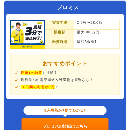
プロミス
実質年率
2.5%〜18.0%
限度額
最大800万円
融資時間
最短3分※1
おすすめポイント
最短3分融資
も可能！
勤務先への電話連絡＆郵送物は原則なし！
30日間の利息が0円
！
借入可能か1秒でわかる!!
プロミスの詳細はこちら