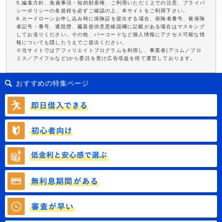
5.編集方針、免責事項・知的財産権、ご利用いただく上での注意、プライバ
シーポリシーの各規程を必ずご確認の上、本サイトをご利用下さい。
6.カードローンお申し込み時に保険証を提出する場合、保険者番号、被保険
者記号・番号、通院歴、臓器提供意思確認欄に記載がある場合はマスキング
してお送りください。その他、バーコードなど個人情報にアクセス可能な情
報についても隠したうえでご提出ください。
※当サイトではアフィリエイトプログラムを利用し、事業者(アコム／プロ
ミス／アイフルなど)から委託を受け広告収益を得て運営しております。
おすすめの特集ページ