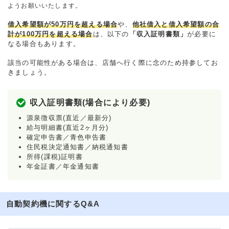
ようお願いいたします。
借入希望額が50万円を超える場合
や、
他社借入と借入希望額の合
計が100万円を超える場合
は、以下の
「収入証明書類」
が必要に
なる場合もあります。
該当の可能性がある場合は、店舗へ行く際に念のため持参してお
きましょう。
収入証明書類(場合により必要)
源泉徴収票(直近／最新分)
給与明細書(直近2ヶ月分)
確定申告書／青色申告書
住民税決定通知書／納税通知書
所得(課税)証明書
年金証書／年金通知書
自動契約機に関するQ&A