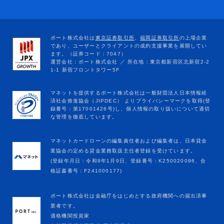
マネットカードローンの編集責任者および編集者は、日本貸金
業協会の定める貸金業務取扱主任者登録を受けています。
(登録年月日：令和8年1月9日、登録番号：K250020096、合
格証書番号：F241000177)
ポート株式会社は金融庁をはじめとする政府機関への届出済事
業者です。
適格機関投資家