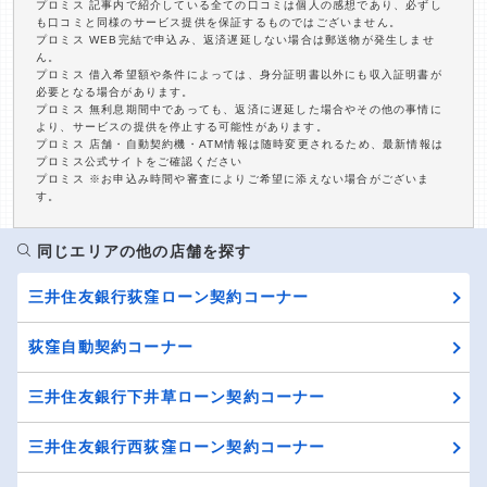
プロミス 記事内で紹介している全ての口コミは個人の感想であり、必ずし
も口コミと同様のサービス提供を保証するものではございません。
プロミス WEB完結で申込み、返済遅延しない場合は郵送物が発生しませ
ん。
プロミス 借入希望額や条件によっては、身分証明書以外にも収入証明書が
必要となる場合があります。
プロミス 無利息期間中であっても、返済に遅延した場合やその他の事情に
より、サービスの提供を停止する可能性があります。
プロミス 店舗・自動契約機・ATM情報は随時変更されるため、最新情報は
プロミス公式サイトをご確認ください
プロミス ※お申込み時間や審査によりご希望に添えない場合がございま
す。
同じエリアの他の店舗を探す
三井住友銀行荻窪ローン契約コーナー
荻窪自動契約コーナー
三井住友銀行下井草ローン契約コーナー
三井住友銀行西荻窪ローン契約コーナー