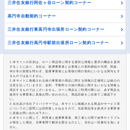
三井住友銀行阿佐ヶ谷ローン契約コーナー
高円寺自動契約コーナー
三井住友銀行東高円寺出張所ローン契約コーナー
三井住友銀行高円寺駅前出張所ローン契約コーナー
1.本サイトの目的は、ローン商品等に関する適切な情報と選択の機会を提供
することにあり、当社は、提携事業者とお客様との契約締結の代理、斡旋、
仲介等の形態を問わず、提携事業者とお客様の間の契約にいかなる関与もす
るものではありません。
2.本サイトに掲載される他の事業者の商品に関する情報の正確性には細心の
注意を払っていますが、金利、手数料その他の商品に関するいかなる情報も
保証するものではございません。ローン商品をご利用の際には、必ず商品を
提供する事業者に直接お問い合わせの上、商品詳細をご自身でご確認下さ
い。
3.当社及び当社アドバイザーでは、本サイトに掲載される商品やサービス等
についてのご質問には回答致しかねますので、当該商品等を提供する事業者
に直接お問い合わせ下さい。
4.本サイトに関して、利用者と提携事業者、第三者との間で紛争やトラブル
が発生した場合、当事者間で解決を図るものとし、当社は一切責任を負いま
せん。