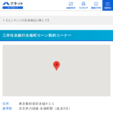
【コンテンツの広告表記に関して】
本コンテンツには、紹介している商品・商材の広告（リンク）を含む場合がありま
す。 これらの広告を経由して読者が企業ホームページを訪れ、成約が発生すると弊
社に対して企業から紹介報酬が支払われるという収益モデルです。 ただし、特定の
三井住友銀行永福町ローン契約コーナー
商品を根拠なくPRするものではなく、当編集部の調査／ユーザーへの口コミ収集な
どに基づき、公平性を担保した情報提供を行っています。
>提携企業一覧
住所
東京都杉並区永福4-1-1
最寄駅
京王井の頭線 永福町駅（徒歩2分）