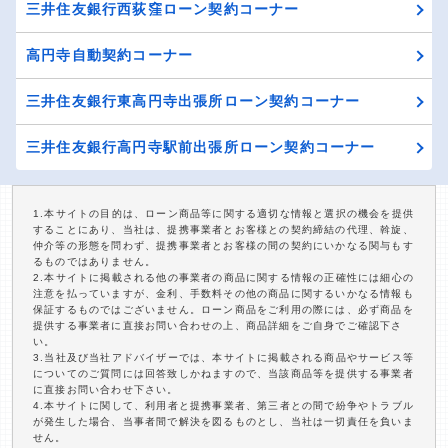
三井住友銀行西荻窪ローン契約コーナー
高円寺自動契約コーナー
三井住友銀行東高円寺出張所ローン契約コーナー
三井住友銀行高円寺駅前出張所ローン契約コーナー
1.本サイトの目的は、ローン商品等に関する適切な情報と選択の機会を提供
することにあり、当社は、提携事業者とお客様との契約締結の代理、斡旋、
仲介等の形態を問わず、提携事業者とお客様の間の契約にいかなる関与もす
るものではありません。
2.本サイトに掲載される他の事業者の商品に関する情報の正確性には細心の
注意を払っていますが、金利、手数料その他の商品に関するいかなる情報も
保証するものではございません。ローン商品をご利用の際には、必ず商品を
提供する事業者に直接お問い合わせの上、商品詳細をご自身でご確認下さ
い。
3.当社及び当社アドバイザーでは、本サイトに掲載される商品やサービス等
についてのご質問には回答致しかねますので、当該商品等を提供する事業者
に直接お問い合わせ下さい。
4.本サイトに関して、利用者と提携事業者、第三者との間で紛争やトラブル
が発生した場合、当事者間で解決を図るものとし、当社は一切責任を負いま
せん。