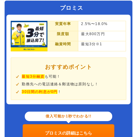
プロミス
実質年率
2.5%〜18.0%
限度額
最大800万円
融資時間
最短3分※1
おすすめポイント
最短3分融資
も可能！
勤務先への電話連絡＆郵送物は原則なし！
30日間の利息が0円
！
借入可能か1秒でわかる!!
プロミスの詳細はこちら