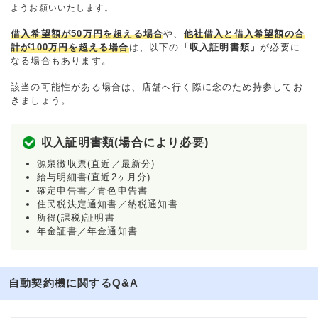
ようお願いいたします。
借入希望額が50万円を超える場合
や、
他社借入と借入希望額の合
計が100万円を超える場合
は、以下の
「収入証明書類」
が必要に
なる場合もあります。
該当の可能性がある場合は、店舗へ行く際に念のため持参してお
きましょう。
収入証明書類(場合により必要)
源泉徴収票(直近／最新分)
給与明細書(直近2ヶ月分)
確定申告書／青色申告書
住民税決定通知書／納税通知書
所得(課税)証明書
年金証書／年金通知書
自動契約機に関するQ&A