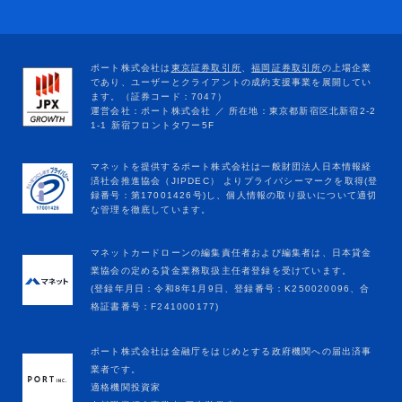
マネットカードローンの編集責任者および編集者は、日本貸金
業協会の定める貸金業務取扱主任者登録を受けています。
(登録年月日：令和8年1月9日、登録番号：K250020096、合
格証書番号：F241000177)
ポート株式会社は金融庁をはじめとする政府機関への届出済事
業者です。
適格機関投資家