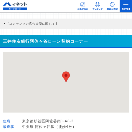
【コンテンツの広告表記に関して】
本コンテンツには、紹介している商品・商材の広告（リンク）を含む場合がありま
す。 これらの広告を経由して読者が企業ホームページを訪れ、成約が発生すると弊
社に対して企業から紹介報酬が支払われるという収益モデルです。 ただし、特定の
三井住友銀行阿佐ヶ谷ローン契約コーナー
商品を根拠なくPRするものではなく、当編集部の調査／ユーザーへの口コミ収集な
どに基づき、公平性を担保した情報提供を行っています。
>提携企業一覧
住所
東京都杉並区阿佐谷南1-48-2
最寄駅
中央線 阿佐ヶ谷駅（徒歩4分）