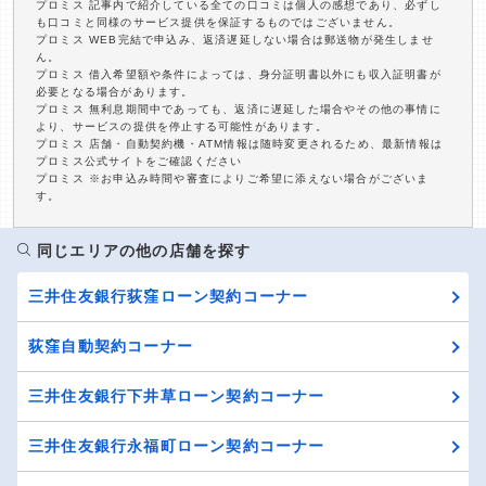
プロミス 記事内で紹介している全ての口コミは個人の感想であり、必ずし
も口コミと同様のサービス提供を保証するものではございません。
プロミス WEB完結で申込み、返済遅延しない場合は郵送物が発生しませ
ん。
プロミス 借入希望額や条件によっては、身分証明書以外にも収入証明書が
必要となる場合があります。
プロミス 無利息期間中であっても、返済に遅延した場合やその他の事情に
より、サービスの提供を停止する可能性があります。
プロミス 店舗・自動契約機・ATM情報は随時変更されるため、最新情報は
プロミス公式サイトをご確認ください
プロミス ※お申込み時間や審査によりご希望に添えない場合がございま
す。
同じエリアの他の店舗を探す
三井住友銀行荻窪ローン契約コーナー
荻窪自動契約コーナー
三井住友銀行下井草ローン契約コーナー
三井住友銀行永福町ローン契約コーナー