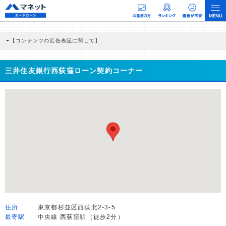
【コンテンツの広告表記に関して】
本コンテンツには、紹介している商品・商材の広告（リンク）を含む場合がありま
す。 これらの広告を経由して読者が企業ホームページを訪れ、成約が発生すると弊
社に対して企業から紹介報酬が支払われるという収益モデルです。 ただし、特定の
三井住友銀行西荻窪ローン契約コーナー
商品を根拠なくPRするものではなく、当編集部の調査／ユーザーへの口コミ収集な
どに基づき、公平性を担保した情報提供を行っています。
>提携企業一覧
住所
東京都杉並区西荻北2-3-5
最寄駅
中央線 西荻窪駅（徒歩2分）