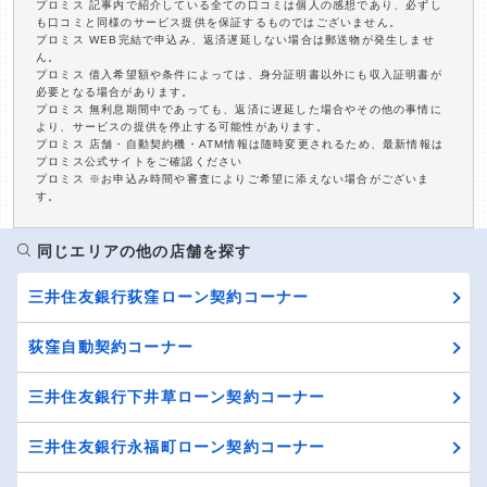
プロミス 記事内で紹介している全ての口コミは個人の感想であり、必ずし
も口コミと同様のサービス提供を保証するものではございません。
プロミス WEB完結で申込み、返済遅延しない場合は郵送物が発生しませ
ん。
プロミス 借入希望額や条件によっては、身分証明書以外にも収入証明書が
必要となる場合があります。
プロミス 無利息期間中であっても、返済に遅延した場合やその他の事情に
より、サービスの提供を停止する可能性があります。
プロミス 店舗・自動契約機・ATM情報は随時変更されるため、最新情報は
プロミス公式サイトをご確認ください
プロミス ※お申込み時間や審査によりご希望に添えない場合がございま
す。
同じエリアの他の店舗を探す
三井住友銀行荻窪ローン契約コーナー
荻窪自動契約コーナー
三井住友銀行下井草ローン契約コーナー
三井住友銀行永福町ローン契約コーナー