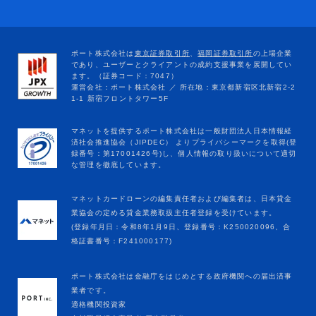
マネットカードローンの編集責任者および編集者は、日本貸金
業協会の定める貸金業務取扱主任者登録を受けています。
(登録年月日：令和8年1月9日、登録番号：K250020096、合
格証書番号：F241000177)
ポート株式会社は金融庁をはじめとする政府機関への届出済事
業者です。
適格機関投資家