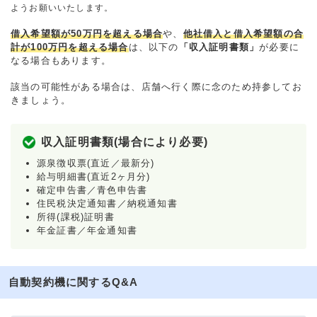
ようお願いいたします。
借入希望額が50万円を超える場合
や、
他社借入と借入希望額の合
計が100万円を超える場合
は、以下の
「収入証明書類」
が必要に
なる場合もあります。
該当の可能性がある場合は、店舗へ行く際に念のため持参してお
きましょう。
収入証明書類(場合により必要)
源泉徴収票(直近／最新分)
給与明細書(直近2ヶ月分)
確定申告書／青色申告書
住民税決定通知書／納税通知書
所得(課税)証明書
年金証書／年金通知書
自動契約機に関するQ&A