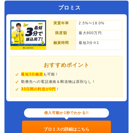
プロミス
実質年率
2.5%〜18.0%
限度額
最大800万円
融資時間
最短3分※1
おすすめポイント
最短3分融資
も可能！
勤務先への電話連絡＆郵送物は原則なし！
30日間の利息が0円
！
借入可能か1秒でわかる!!
プロミスの詳細はこちら