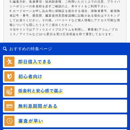
5.編集方針、免責事項・知的財産権、ご利用いただく上での注意、プライバ
シーポリシーの各規程を必ずご確認の上、本サイトをご利用下さい。
6.カードローンお申し込み時に保険証を提出する場合、保険者番号、被保険
者記号・番号、通院歴、臓器提供意思確認欄に記載がある場合はマスキング
してお送りください。その他、バーコードなど個人情報にアクセス可能な情
報についても隠したうえでご提出ください。
※当サイトではアフィリエイトプログラムを利用し、事業者(アコム／プロ
ミス／アイフルなど)から委託を受け広告収益を得て運営しております。
おすすめの特集ページ