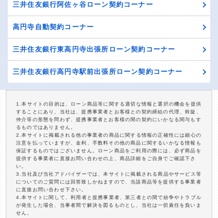
三井住友銀行阿佐ヶ谷ローン契約コーナー
高円寺自動契約コーナー
三井住友銀行東高円寺出張所ローン契約コーナー
三井住友銀行高円寺駅前出張所ローン契約コーナー
1.本サイトの目的は、ローン商品等に関する適切な情報と選択の機会を提供
することにあり、当社は、提携事業者とお客様との契約締結の代理、斡旋、
仲介等の形態を問わず、提携事業者とお客様の間の契約にいかなる関与もす
るものではありません。
2.本サイトに掲載される他の事業者の商品に関する情報の正確性には細心の
注意を払っていますが、金利、手数料その他の商品に関するいかなる情報も
保証するものではございません。ローン商品をご利用の際には、必ず商品を
提供する事業者に直接お問い合わせの上、商品詳細をご自身でご確認下さ
い。
3.当社及び当社アドバイザーでは、本サイトに掲載される商品やサービス等
についてのご質問には回答致しかねますので、当該商品等を提供する事業者
に直接お問い合わせ下さい。
4.本サイトに関して、利用者と提携事業者、第三者との間で紛争やトラブル
が発生した場合、当事者間で解決を図るものとし、当社は一切責任を負いま
せん。