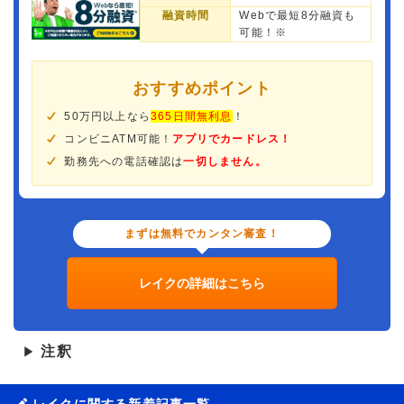
融資時間
Webで最短8分融資も
可能！※
おすすめポイント
50万円以上なら
365日間無利息
！
コンビニATM可能！
アプリでカードレス！
勤務先への電話確認は
一切しません。
まずは無料でカンタン審査！
レイクの詳細はこちら
注釈
▶
レイクに関する新着記事一覧