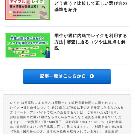
どう違う？比較して正しい選び方の
基準を紹介
学生が親に内緒でレイクを利用する
方法│審査に通るコツや注意点も解
説
レイク 口座振込による借入は原則として銀行営業時間内に限られます。
レイク ■貸付条件について 満20歳以上70歳以下の方で安定した収入のある
方（パート・アルバイトで収入のある方も可）は、ご利用いただけます。
お取引期間中に満71歳になられた時点で新たなご融資を停止させていただ
きます。 ご融資額：1万~500万円、貸付利率：年4.5~18.0% （貸付利率
はご契約額およびご利用残高に応じて異なります）、 ご利用対象：満20歳
~70歳（国内居住の方、日本の永住権を取得されている方）、 遅延損害