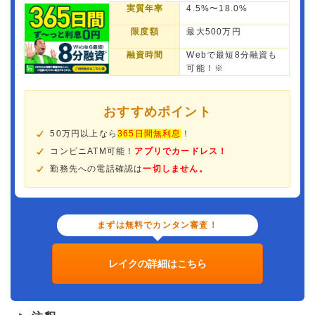
実質年率
4.5%〜18.0%
限度額
最大500万円
融資時間
Webで最短8分融資も
可能！※
おすすめポイント
50万円以上なら
365日間無利息
！
コンビニATM可能！
アプリでカードレス！
勤務先への電話確認は
一切しません。
まずは無料でカンタン審査！
レイクの詳細はこちら