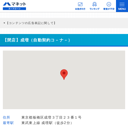
【コンテンツの広告表記に関して】
本コンテンツには、紹介している商品・商材の広告（リンク）を含む場合がありま
す。 これらの広告を経由して読者が企業ホームページを訪れ、成約が発生すると弊
社に対して企業から紹介報酬が支払われるという収益モデルです。 ただし、特定の
【閉店】成増（自動契約コ－ナ－）
商品を根拠なくPRするものではなく、当編集部の調査／ユーザーへの口コミ収集な
どに基づき、公平性を担保した情報提供を行っています。
>提携企業一覧
住所
東京都板橋区成増３丁目２３番１号
最寄駅
東武東上線 成増駅（徒歩2分）