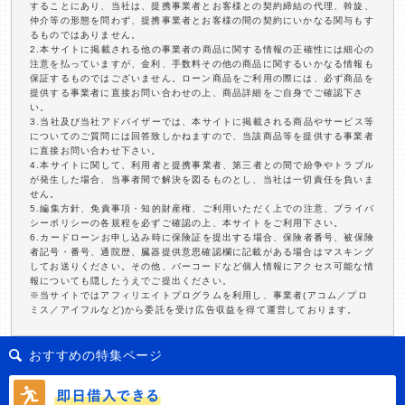
することにあり、当社は、提携事業者とお客様との契約締結の代理、斡旋、
仲介等の形態を問わず、提携事業者とお客様の間の契約にいかなる関与もす
るものではありません。
2.本サイトに掲載される他の事業者の商品に関する情報の正確性には細心の
注意を払っていますが、金利、手数料その他の商品に関するいかなる情報も
保証するものではございません。ローン商品をご利用の際には、必ず商品を
提供する事業者に直接お問い合わせの上、商品詳細をご自身でご確認下さ
い。
3.当社及び当社アドバイザーでは、本サイトに掲載される商品やサービス等
についてのご質問には回答致しかねますので、当該商品等を提供する事業者
に直接お問い合わせ下さい。
4.本サイトに関して、利用者と提携事業者、第三者との間で紛争やトラブル
が発生した場合、当事者間で解決を図るものとし、当社は一切責任を負いま
せん。
5.編集方針、免責事項・知的財産権、ご利用いただく上での注意、プライバ
シーポリシーの各規程を必ずご確認の上、本サイトをご利用下さい。
6.カードローンお申し込み時に保険証を提出する場合、保険者番号、被保険
者記号・番号、通院歴、臓器提供意思確認欄に記載がある場合はマスキング
してお送りください。その他、バーコードなど個人情報にアクセス可能な情
報についても隠したうえでご提出ください。
※当サイトではアフィリエイトプログラムを利用し、事業者(アコム／プロ
ミス／アイフルなど)から委託を受け広告収益を得て運営しております。
おすすめの特集ページ