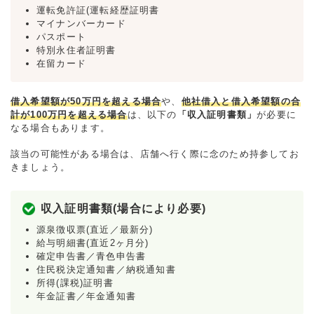
運転免許証(運転経歴証明書
マイナンバーカード
パスポート
特別永住者証明書
在留カード
借入希望額が50万円を超える場合
や、
他社借入と借入希望額の合
計が100万円を超える場合
は、以下の
「収入証明書類」
が必要に
なる場合もあります。
該当の可能性がある場合は、店舗へ行く際に念のため持参してお
きましょう。
収入証明書類(場合により必要)
源泉徴収票(直近／最新分)
給与明細書(直近2ヶ月分)
確定申告書／青色申告書
住民税決定通知書／納税通知書
所得(課税)証明書
年金証書／年金通知書