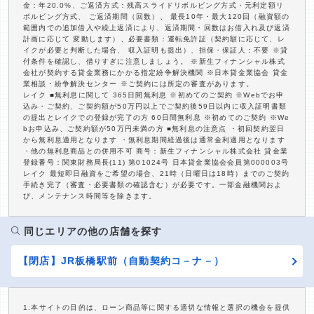
金：年20.0%、ご返済方式：残高スライドリボルビング方式・元利定額リ
ボルビング方式、 ご返済期間（回数）、 最長10年・最大120回（融資額の
範囲内での追加借入や繰上返済により、返済期間・回数はお借入れ及び返済
計画に応じて 変動します）、必要書類：運転免許証（契約額に応じて、レ
イクが必要と判断した場合、 収入証明も提出）、担保・保証人：不要 ※貸
付条件を確認し、借りすぎに注意しましょう。 ※新生フィナンシャル株式
会社が契約する貸金業務にかかる指定紛争解決機関 ※日本貸金業協会 貸金
業相談・紛争解決センター ※ご契約には所定の審査があります。
レイク ■無利息に関して 365日間無利息 ※初めてのご契約 ※Webでお申
込み・ご契約、ご契約額が50万円以上でご契約後59日以内に収入証明書類
の提出とレイクでの登録が完了の方 60日間無利息 ※初めてのご契約 ※We
bお申込み、ご契約額が50万円未満の方 ■無利息の注意点 ・初回契約翌日
から無利息適用となります ・無利息期間経過後は通常金利適用となります
・他の無利息商品との併用不可 商号：新生フィナンシャル株式会社 貸金業
登録番号：関東財務局長(11) 第01024号 日本貸金業協会会員第000003号
レイク 最短即日融資をご希望の場合、21時（日曜日は18時）までのご契約
手続き完了（審査・必要書類の確認含む）が必要です。一部金融機関およ
び、メンテナンス時間等を除きます。
同じエリアの他の店舗を探す
【閉店】JR板橋駅前（自動契約コ－ナ－）
1.本サイトの目的は、ローン商品等に関する適切な情報と選択の機会を提供