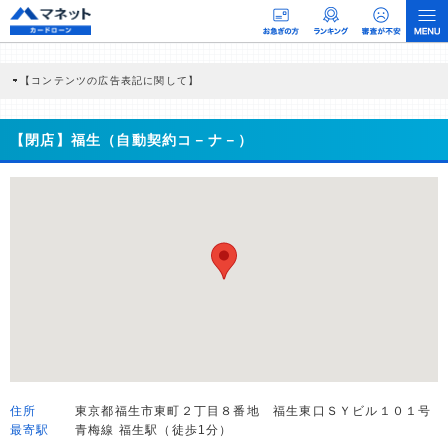
【コンテンツの広告表記に関して】
本コンテンツには、紹介している商品・商材の広告（リンク）を含む場合がありま
す。 これらの広告を経由して読者が企業ホームページを訪れ、成約が発生すると弊
社に対して企業から紹介報酬が支払われるという収益モデルです。 ただし、特定の
【閉店】福生（自動契約コ－ナ－）
商品を根拠なくPRするものではなく、当編集部の調査／ユーザーへの口コミ収集な
どに基づき、公平性を担保した情報提供を行っています。
>提携企業一覧
住所
東京都福生市東町２丁目８番地 福生東口ＳＹビル１０１号
最寄駅
青梅線 福生駅（徒歩1分）