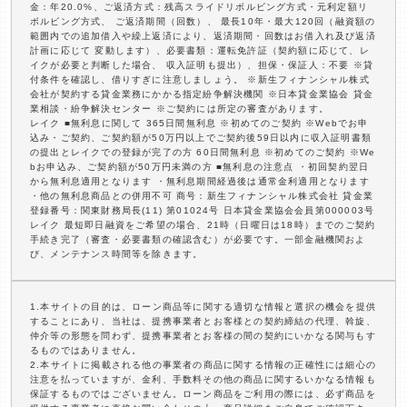
金：年20.0%、ご返済方式：残高スライドリボルビング方式・元利定額リ
ボルビング方式、 ご返済期間（回数）、 最長10年・最大120回（融資額の
範囲内での追加借入や繰上返済により、返済期間・回数はお借入れ及び返済
計画に応じて 変動します）、必要書類：運転免許証（契約額に応じて、レ
イクが必要と判断した場合、 収入証明も提出）、担保・保証人：不要 ※貸
付条件を確認し、借りすぎに注意しましょう。 ※新生フィナンシャル株式
会社が契約する貸金業務にかかる指定紛争解決機関 ※日本貸金業協会 貸金
業相談・紛争解決センター ※ご契約には所定の審査があります。
レイク ■無利息に関して 365日間無利息 ※初めてのご契約 ※Webでお申
込み・ご契約、ご契約額が50万円以上でご契約後59日以内に収入証明書類
の提出とレイクでの登録が完了の方 60日間無利息 ※初めてのご契約 ※We
bお申込み、ご契約額が50万円未満の方 ■無利息の注意点 ・初回契約翌日
から無利息適用となります ・無利息期間経過後は通常金利適用となります
・他の無利息商品との併用不可 商号：新生フィナンシャル株式会社 貸金業
登録番号：関東財務局長(11) 第01024号 日本貸金業協会会員第000003号
レイク 最短即日融資をご希望の場合、21時（日曜日は18時）までのご契約
手続き完了（審査・必要書類の確認含む）が必要です。一部金融機関およ
び、メンテナンス時間等を除きます。
1.本サイトの目的は、ローン商品等に関する適切な情報と選択の機会を提供
することにあり、当社は、提携事業者とお客様との契約締結の代理、斡旋、
仲介等の形態を問わず、提携事業者とお客様の間の契約にいかなる関与もす
るものではありません。
2.本サイトに掲載される他の事業者の商品に関する情報の正確性には細心の
注意を払っていますが、金利、手数料その他の商品に関するいかなる情報も
保証するものではございません。ローン商品をご利用の際には、必ず商品を