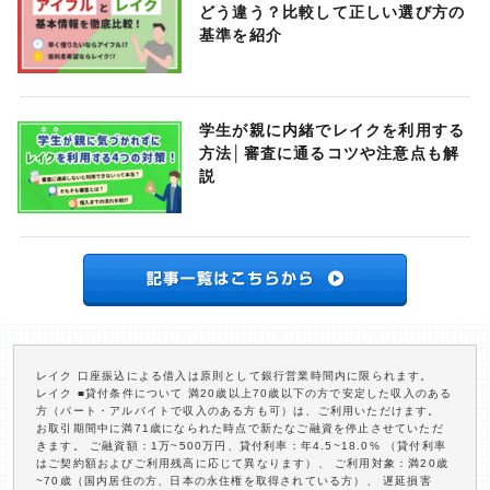
どう違う？比較して正しい選び方の
基準を紹介
学生が親に内緒でレイクを利用する
方法│審査に通るコツや注意点も解
説
レイク 口座振込による借入は原則として銀行営業時間内に限られます。
レイク ■貸付条件について 満20歳以上70歳以下の方で安定した収入のある
方（パート・アルバイトで収入のある方も可）は、ご利用いただけます。
お取引期間中に満71歳になられた時点で新たなご融資を停止させていただ
きます。 ご融資額：1万~500万円、貸付利率：年4.5~18.0% （貸付利率
はご契約額およびご利用残高に応じて異なります）、 ご利用対象：満20歳
~70歳（国内居住の方、日本の永住権を取得されている方）、 遅延損害