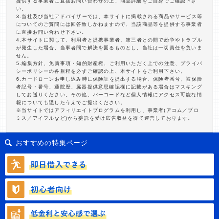
提供する事業者に直接お問い合わせの上、商品詳細をご自身でご確認下さ
い。
3.当社及び当社アドバイザーでは、本サイトに掲載される商品やサービス等
についてのご質問には回答致しかねますので、当該商品等を提供する事業者
に直接お問い合わせ下さい。
4.本サイトに関して、利用者と提携事業者、第三者との間で紛争やトラブル
が発生した場合、当事者間で解決を図るものとし、当社は一切責任を負いま
せん。
5.編集方針、免責事項・知的財産権、ご利用いただく上での注意、プライバ
シーポリシーの各規程を必ずご確認の上、本サイトをご利用下さい。
6.カードローンお申し込み時に保険証を提出する場合、保険者番号、被保険
者記号・番号、通院歴、臓器提供意思確認欄に記載がある場合はマスキング
してお送りください。その他、バーコードなど個人情報にアクセス可能な情
報についても隠したうえでご提出ください。
※当サイトではアフィリエイトプログラムを利用し、事業者(アコム／プロ
ミス／アイフルなど)から委託を受け広告収益を得て運営しております。
おすすめの特集ページ