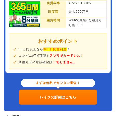
実質年率
4.5%〜18.0%
限度額
最大500万円
融資時間
Webで最短8分融資も
可能！※
おすすめポイント
50万円以上なら
365日間無利息
！
コンビニATM可能！
アプリでカードレス！
勤務先への電話確認は
一切しません。
まずは無料でカンタン審査！
レイクの詳細はこちら