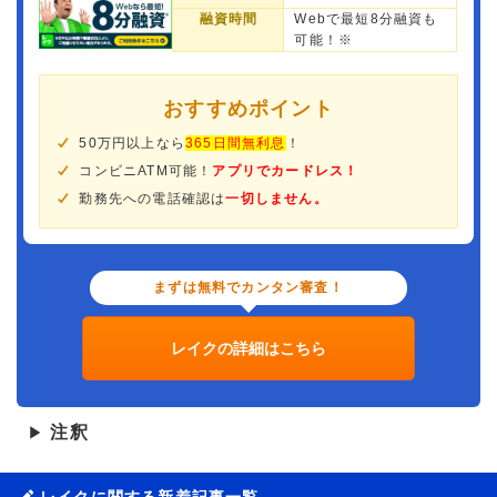
融資時間
Webで最短8分融資も
可能！※
おすすめポイント
50万円以上なら
365日間無利息
！
コンビニATM可能！
アプリでカードレス！
勤務先への電話確認は
一切しません。
まずは無料でカンタン審査！
レイクの詳細はこちら
注釈
▶
レイクに関する新着記事一覧