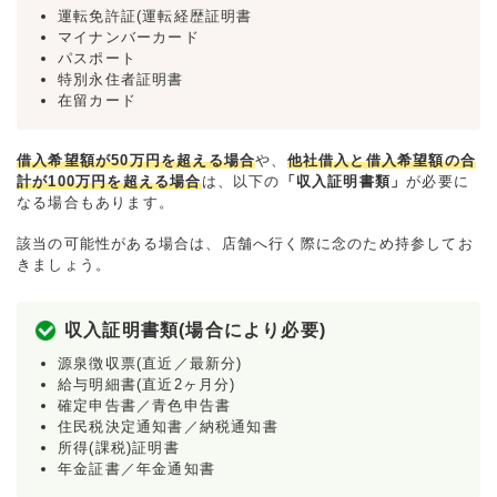
運転免許証(運転経歴証明書
マイナンバーカード
パスポート
特別永住者証明書
在留カード
借入希望額が50万円を超える場合
や、
他社借入と借入希望額の合
計が100万円を超える場合
は、以下の
「収入証明書類」
が必要に
なる場合もあります。
該当の可能性がある場合は、店舗へ行く際に念のため持参してお
きましょう。
収入証明書類(場合により必要)
源泉徴収票(直近／最新分)
給与明細書(直近2ヶ月分)
確定申告書／青色申告書
住民税決定通知書／納税通知書
所得(課税)証明書
年金証書／年金通知書