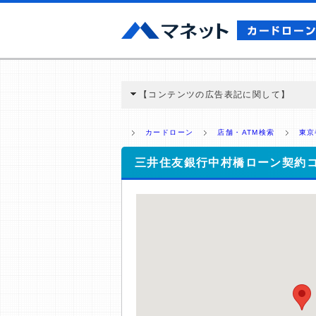
【コンテンツの広告表記に関して】
本コンテンツには、紹介している商品・商材
と弊社に対して企業から紹介報酬が支払われ
カードローン
店舗・ATM検索
東京
ミ収集などに基づき、公平性を担保した情
>提携企業一覧
三井住友銀行中村橋ローン契約