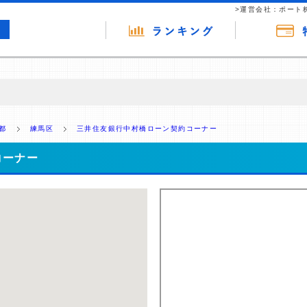
>運営会社：ポート
の広告（リンク）を含む場合があります。 これらの広告を経由して読者
るという収益モデルです。 ただし、特定の商品を根拠なくPRするもので
都
練馬区
三井住友銀行中村橋ローン契約コーナー
報提供を行っています。
コーナー