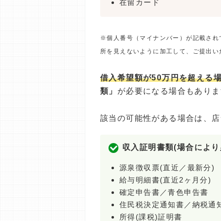
在留カード
※個人番号（マイナンバー）が記載され
所を見えないように加工して、ご提出い
借入希望額が50万円を超える
類」
が必要になる場合もありま
該当の可能性がある場合は、店
収入証明書類(場合により
源泉徴収票(直近／最新分)
給与明細書(直近2ヶ月分)
確定申告書／青色申告書
住民税決定通知書／納税通
所得(課税)証明書