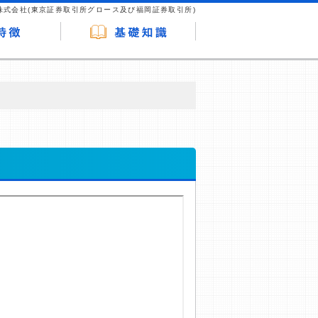
株式会社(東京証券取引所グロース及び福岡証券取引所)
が企業ホームページを訪れ、成約が発生する
はなく、当編集部の調査／ユーザーへの口コ