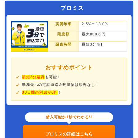
プロミス
実質年率
2.5%〜18.0%
限度額
最大800万円
融資時間
最短3分※1
おすすめポイント
最短3分融資
も可能！
勤務先への電話連絡＆郵送物は原則なし！
30日間の利息が0円
！
借入可能か1秒でわかる!!
プロミスの詳細はこちら