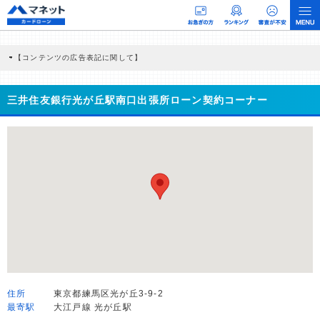
【コンテンツの広告表記に関して】
本コンテンツには、紹介している商品・商材の広告（リンク）を含む場合がありま
す。 これらの広告を経由して読者が企業ホームページを訪れ、成約が発生すると弊
社に対して企業から紹介報酬が支払われるという収益モデルです。 ただし、特定の
三井住友銀行光が丘駅南口出張所ローン契約コーナー
商品を根拠なくPRするものではなく、当編集部の調査／ユーザーへの口コミ収集な
どに基づき、公平性を担保した情報提供を行っています。
>提携企業一覧
住所
東京都練馬区光が丘3-9-2
最寄駅
大江戸線 光が丘駅