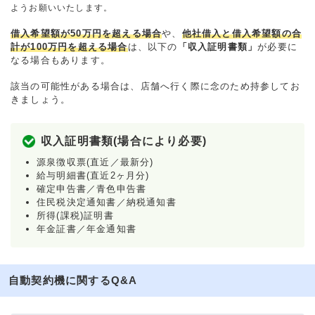
ようお願いいたします。
借入希望額が50万円を超える場合
や、
他社借入と借入希望額の合
計が100万円を超える場合
は、以下の
「収入証明書類」
が必要に
なる場合もあります。
該当の可能性がある場合は、店舗へ行く際に念のため持参してお
きましょう。
収入証明書類(場合により必要)
源泉徴収票(直近／最新分)
給与明細書(直近2ヶ月分)
確定申告書／青色申告書
住民税決定通知書／納税通知書
所得(課税)証明書
年金証書／年金通知書
自動契約機に関するQ&A