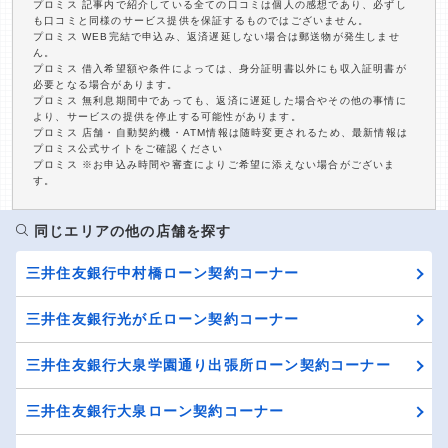
プロミス 記事内で紹介している全ての口コミは個人の感想であり、必ずし
も口コミと同様のサービス提供を保証するものではございません。
プロミス WEB完結で申込み、返済遅延しない場合は郵送物が発生しませ
ん。
プロミス 借入希望額や条件によっては、身分証明書以外にも収入証明書が
必要となる場合があります。
プロミス 無利息期間中であっても、返済に遅延した場合やその他の事情に
より、サービスの提供を停止する可能性があります。
プロミス 店舗・自動契約機・ATM情報は随時変更されるため、最新情報は
プロミス公式サイトをご確認ください
プロミス ※お申込み時間や審査によりご希望に添えない場合がございま
す。
同じエリアの他の店舗を探す
三井住友銀行中村橋ローン契約コーナー
三井住友銀行光が丘ローン契約コーナー
三井住友銀行大泉学園通り出張所ローン契約コーナー
三井住友銀行大泉ローン契約コーナー