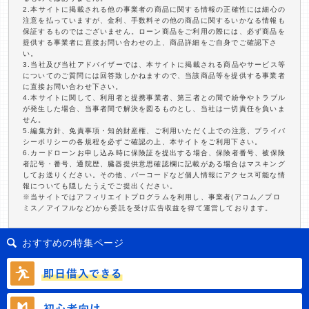
2.本サイトに掲載される他の事業者の商品に関する情報の正確性には細心の
注意を払っていますが、金利、手数料その他の商品に関するいかなる情報も
保証するものではございません。ローン商品をご利用の際には、必ず商品を
提供する事業者に直接お問い合わせの上、商品詳細をご自身でご確認下さ
い。
3.当社及び当社アドバイザーでは、本サイトに掲載される商品やサービス等
についてのご質問には回答致しかねますので、当該商品等を提供する事業者
に直接お問い合わせ下さい。
4.本サイトに関して、利用者と提携事業者、第三者との間で紛争やトラブル
が発生した場合、当事者間で解決を図るものとし、当社は一切責任を負いま
せん。
5.編集方針、免責事項・知的財産権、ご利用いただく上での注意、プライバ
シーポリシーの各規程を必ずご確認の上、本サイトをご利用下さい。
6.カードローンお申し込み時に保険証を提出する場合、保険者番号、被保険
者記号・番号、通院歴、臓器提供意思確認欄に記載がある場合はマスキング
してお送りください。その他、バーコードなど個人情報にアクセス可能な情
報についても隠したうえでご提出ください。
※当サイトではアフィリエイトプログラムを利用し、事業者(アコム／プロ
ミス／アイフルなど)から委託を受け広告収益を得て運営しております。
おすすめの特集ページ