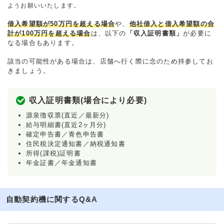
ようお願いいたします。
借入希望額が50万円を超える場合
や、
他社借入と借入希望額の合
計が100万円を超える場合
は、以下の
「収入証明書類」
が必要に
なる場合もあります。
該当の可能性がある場合は、店舗へ行く際に念のため持参してお
きましょう。
収入証明書類(場合により必要)
源泉徴収票(直近／最新分)
給与明細書(直近2ヶ月分)
確定申告書／青色申告書
住民税決定通知書／納税通知書
所得(課税)証明書
年金証書／年金通知書
自動契約機に関するQ&A