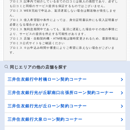
プロミス 記事内で紹介している全ての口コミは個人の感想であり、必ずし
も口コミと同様のサービス提供を保証するものではございません。
プロミス WEB完結で申込み、返済遅延しない場合は郵送物が発生しませ
ん。
プロミス 借入希望額や条件によっては、身分証明書以外にも収入証明書が
必要となる場合があります。
プロミス 無利息期間中であっても、返済に遅延した場合やその他の事情に
より、サービスの提供を停止する可能性があります。
プロミス 店舗・自動契約機・ATM情報は随時変更されるため、最新情報は
プロミス公式サイトをご確認ください
プロミス ※お申込み時間や審査によりご希望に添えない場合がございま
す。
同じエリアの他の店舗を探す
三井住友銀行中村橋ローン契約コーナー
三井住友銀行光が丘駅南口出張所ローン契約コーナー
三井住友銀行光が丘ローン契約コーナー
三井住友銀行大泉ローン契約コーナー