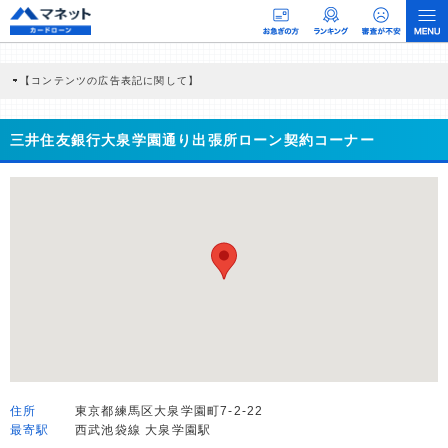
【コンテンツの広告表記に関して】
本コンテンツには、紹介している商品・商材の広告（リンク）を含む場合がありま
す。 これらの広告を経由して読者が企業ホームページを訪れ、成約が発生すると弊
社に対して企業から紹介報酬が支払われるという収益モデルです。 ただし、特定の
三井住友銀行大泉学園通り出張所ローン契約コーナー
商品を根拠なくPRするものではなく、当編集部の調査／ユーザーへの口コミ収集な
どに基づき、公平性を担保した情報提供を行っています。
>提携企業一覧
住所
東京都練馬区大泉学園町7-2-22
最寄駅
西武池袋線 大泉学園駅