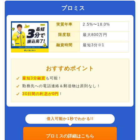
プロミス
実質年率
2.5%〜18.0%
限度額
最大800万円
融資時間
最短3分※1
おすすめポイント
最短3分融資
も可能！
勤務先への電話連絡＆郵送物は原則なし！
30日間の利息が0円
！
借入可能か1秒でわかる!!
プロミスの詳細はこちら