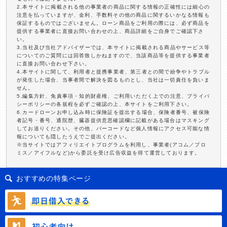
2.本サイトに掲載される他の事業者の商品に関する情報の正確性には細心の
注意を払っていますが、金利、手数料その他の商品に関するいかなる情報も
保証するものではございません。ローン商品をご利用の際には、必ず商品を
提供する事業者に直接お問い合わせの上、商品詳細をご自身でご確認下さ
い。
3.当社及び当社アドバイザーでは、本サイトに掲載される商品やサービス等
についてのご質問には回答致しかねますので、当該商品等を提供する事業者
に直接お問い合わせ下さい。
4.本サイトに関して、利用者と提携事業者、第三者との間で紛争やトラブル
が発生した場合、当事者間で解決を図るものとし、当社は一切責任を負いま
せん。
5.編集方針、免責事項・知的財産権、ご利用いただく上での注意、プライバ
シーポリシーの各規程を必ずご確認の上、本サイトをご利用下さい。
6.カードローンお申し込み時に保険証を提出する場合、保険者番号、被保険
者記号・番号、通院歴、臓器提供意思確認欄に記載がある場合はマスキング
してお送りください。その他、バーコードなど個人情報にアクセス可能な情
報についても隠したうえでご提出ください。
※当サイトではアフィリエイトプログラムを利用し、事業者(アコム／プロ
ミス／アイフルなど)から委託を受け広告収益を得て運営しております。
おすすめの特集ページ