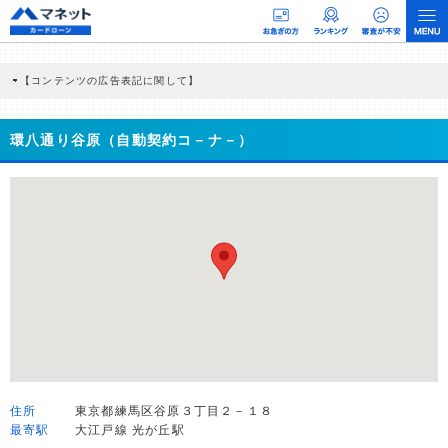
【コンテンツの広告表記に関して】
本コンテンツには、紹介している商品・商材の広告（リンク）を含む場合がありま
す。 これらの広告を経由して読者が企業ホームページを訪れ、成約が発生すると弊
社に対して企業から紹介報酬が支払われるという収益モデルです。 ただし、特定の
環八通り谷原（自動契約コ－ナ－）
商品を根拠なくPRするものではなく、当編集部の調査／ユーザーへの口コミ収集な
どに基づき、公平性を担保した情報提供を行っています。
>提携企業一覧
住所
東京都練馬区谷原３丁目２－１８
最寄駅
大江戸線 光が丘駅