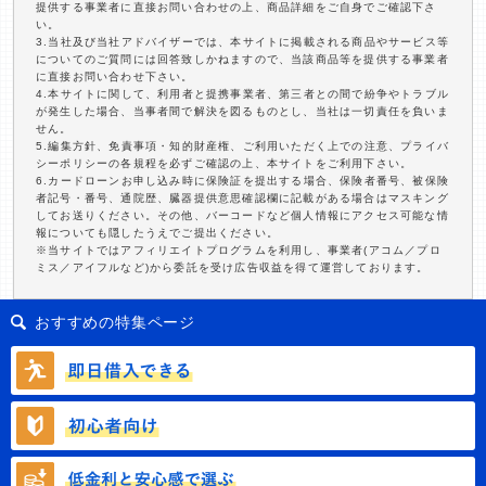
提供する事業者に直接お問い合わせの上、商品詳細をご自身でご確認下さ
い。
3.当社及び当社アドバイザーでは、本サイトに掲載される商品やサービス等
についてのご質問には回答致しかねますので、当該商品等を提供する事業者
に直接お問い合わせ下さい。
4.本サイトに関して、利用者と提携事業者、第三者との間で紛争やトラブル
が発生した場合、当事者間で解決を図るものとし、当社は一切責任を負いま
せん。
5.編集方針、免責事項・知的財産権、ご利用いただく上での注意、プライバ
シーポリシーの各規程を必ずご確認の上、本サイトをご利用下さい。
6.カードローンお申し込み時に保険証を提出する場合、保険者番号、被保険
者記号・番号、通院歴、臓器提供意思確認欄に記載がある場合はマスキング
してお送りください。その他、バーコードなど個人情報にアクセス可能な情
報についても隠したうえでご提出ください。
※当サイトではアフィリエイトプログラムを利用し、事業者(アコム／プロ
ミス／アイフルなど)から委託を受け広告収益を得て運営しております。
おすすめの特集ページ