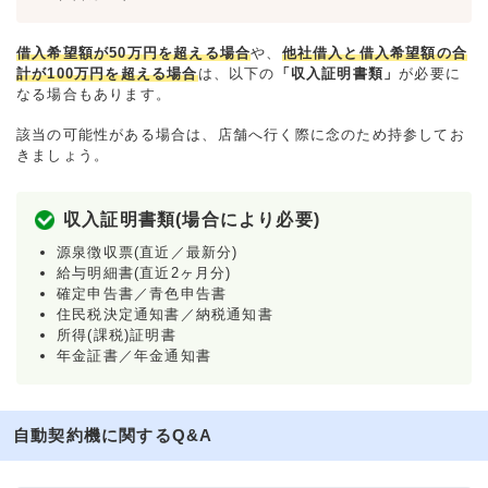
借入希望額が50万円を超える場合
や、
他社借入と借入希望額の合
計が100万円を超える場合
は、以下の
「収入証明書類」
が必要に
なる場合もあります。
該当の可能性がある場合は、店舗へ行く際に念のため持参してお
きましょう。
収入証明書類(場合により必要)
源泉徴収票(直近／最新分)
給与明細書(直近2ヶ月分)
確定申告書／青色申告書
住民税決定通知書／納税通知書
所得(課税)証明書
年金証書／年金通知書
自動契約機に関するQ&A