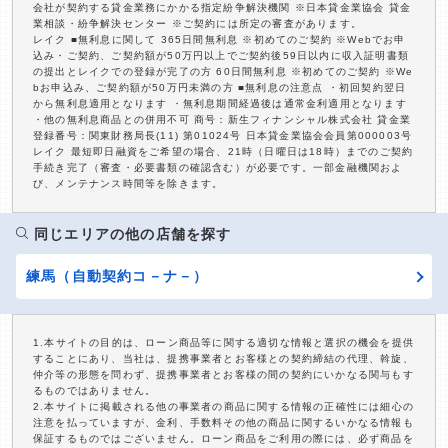
会社が契約する貸金業務にかかる指定紛争解決機関 ※日本貸金業協会 貸金
業相談・紛争解決センター ※ご契約には所定の審査があります。
レイク ■無利息に関して 365日間無利息 ※初めてのご契約 ※Webでお申
込み・ご契約、ご契約額が50万円以上でご契約後59日以内に収入証明書類
の提出とレイクでの登録が完了の方 60日間無利息 ※初めてのご契約 ※We
bお申込み、ご契約額が50万円未満の方 ■無利息の注意点 ・初回契約翌日
から無利息適用となります ・無利息期間経過後は通常金利適用となります
・他の無利息商品との併用不可 商号：新生フィナンシャル株式会社 貸金業
登録番号：関東財務局長(11) 第01024号 日本貸金業協会会員第000003号
レイク 最短即日融資をご希望の場合、21時（日曜日は18時）までのご契約
手続き完了（審査・必要書類の確認含む）が必要です。一部金融機関およ
び、メンテナンス時間等を除きます。
同じエリアの他の店舗を探す
練馬（自動契約コ－ナ－）
1.本サイトの目的は、ローン商品等に関する適切な情報と選択の機会を提供
することにあり、当社は、提携事業者とお客様との契約締結の代理、斡旋、
仲介等の形態を問わず、提携事業者とお客様の間の契約にいかなる関与もす
るものではありません。
2.本サイトに掲載される他の事業者の商品に関する情報の正確性には細心の
注意を払っていますが、金利、手数料その他の商品に関するいかなる情報も
保証するものではございません。ローン商品をご利用の際には、必ず商品を