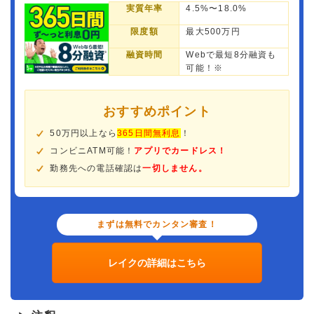
実質年率
4.5%〜18.0%
限度額
最大500万円
融資時間
Webで最短8分融資も
可能！※
おすすめポイント
50万円以上なら
365日間無利息
！
コンビニATM可能！
アプリでカードレス！
勤務先への電話確認は
一切しません。
まずは無料でカンタン審査！
レイクの詳細はこちら