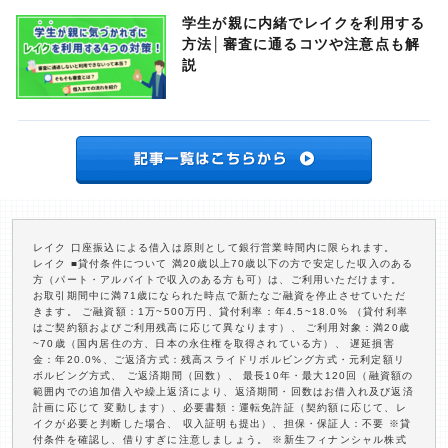
学生が親に内緒でレイクを利用する
方法│審査に通るコツや注意点も解
説
レイク 口座振込による借入は原則として銀行営業時間内に限られます。
レイク ■貸付条件について 満20歳以上70歳以下の方で安定した収入のある
方（パート・アルバイトで収入のある方も可）は、ご利用いただけます。
お取引期間中に満71歳になられた時点で新たなご融資を停止させていただ
きます。 ご融資額：1万~500万円、貸付利率：年4.5~18.0% （貸付利率
はご契約額およびご利用残高に応じて異なります）、 ご利用対象：満20歳
~70歳（国内居住の方、日本の永住権を取得されている方）、 遅延損害
金：年20.0%、ご返済方式：残高スライドリボルビング方式・元利定額リ
ボルビング方式、 ご返済期間（回数）、 最長10年・最大120回（融資額の
範囲内での追加借入や繰上返済により、返済期間・回数はお借入れ及び返済
計画に応じて 変動します）、必要書類：運転免許証（契約額に応じて、レ
イクが必要と判断した場合、 収入証明も提出）、担保・保証人：不要 ※貸
付条件を確認し、借りすぎに注意しましょう。 ※新生フィナンシャル株式