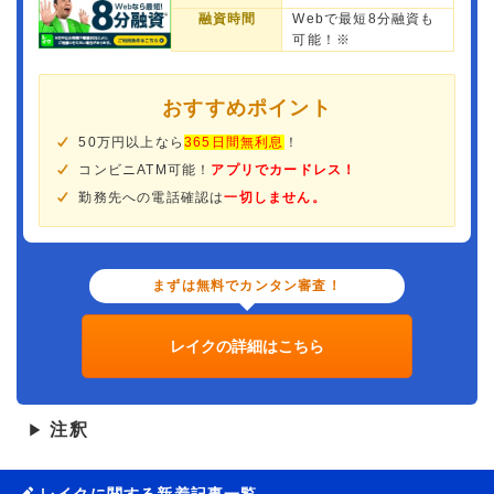
融資時間
Webで最短8分融資も
可能！※
おすすめポイント
50万円以上なら
365日間無利息
！
コンビニATM可能！
アプリでカードレス！
勤務先への電話確認は
一切しません。
まずは無料でカンタン審査！
レイクの詳細はこちら
注釈
▶
レイクに関する新着記事一覧