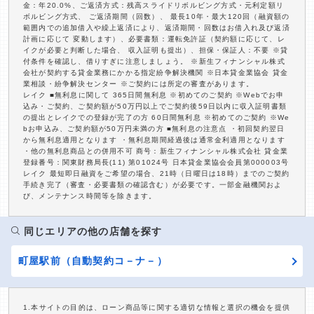
金：年20.0%、ご返済方式：残高スライドリボルビング方式・元利定額リ
ボルビング方式、 ご返済期間（回数）、 最長10年・最大120回（融資額の
範囲内での追加借入や繰上返済により、返済期間・回数はお借入れ及び返済
計画に応じて 変動します）、必要書類：運転免許証（契約額に応じて、レ
イクが必要と判断した場合、 収入証明も提出）、担保・保証人：不要 ※貸
付条件を確認し、借りすぎに注意しましょう。 ※新生フィナンシャル株式
会社が契約する貸金業務にかかる指定紛争解決機関 ※日本貸金業協会 貸金
業相談・紛争解決センター ※ご契約には所定の審査があります。
レイク ■無利息に関して 365日間無利息 ※初めてのご契約 ※Webでお申
込み・ご契約、ご契約額が50万円以上でご契約後59日以内に収入証明書類
の提出とレイクでの登録が完了の方 60日間無利息 ※初めてのご契約 ※We
bお申込み、ご契約額が50万円未満の方 ■無利息の注意点 ・初回契約翌日
から無利息適用となります ・無利息期間経過後は通常金利適用となります
・他の無利息商品との併用不可 商号：新生フィナンシャル株式会社 貸金業
登録番号：関東財務局長(11) 第01024号 日本貸金業協会会員第000003号
レイク 最短即日融資をご希望の場合、21時（日曜日は18時）までのご契約
手続き完了（審査・必要書類の確認含む）が必要です。一部金融機関およ
び、メンテナンス時間等を除きます。
同じエリアの他の店舗を探す
町屋駅前（自動契約コ－ナ－）
1.本サイトの目的は、ローン商品等に関する適切な情報と選択の機会を提供