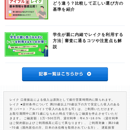
どう違う？比較して正しい選び方の
基準を紹介
学生が親に内緒でレイクを利用する
方法│審査に通るコツや注意点も解
説
レイク 口座振込による借入は原則として銀行営業時間内に限られます。
レイク ■貸付条件について 満20歳以上70歳以下の方で安定した収入のある
方（パート・アルバイトで収入のある方も可）は、ご利用いただけます。
お取引期間中に満71歳になられた時点で新たなご融資を停止させていただ
きます。 ご融資額：1万~500万円、貸付利率：年4.5~18.0% （貸付利率
はご契約額およびご利用残高に応じて異なります）、 ご利用対象：満20歳
~70歳（国内居住の方、日本の永住権を取得されている方）、 遅延損害