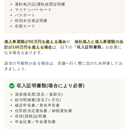
運転免許証(運転経歴証明書
マイナンバーカード
パスポート
特別永住者証明書
在留カード
借入希望額が50万円を超える場合
や、
他社借入と借入希望額の合
計が100万円を超える場合
は、以下の
「収入証明書類」
が必要に
なる場合もあります。
該当の可能性がある場合は、店舗へ行く際に念のため持参してお
きましょう。
収入証明書類(場合により必要)
源泉徴収票(直近／最新分)
給与明細書(直近2ヶ月分)
確定申告書／青色申告書
住民税決定通知書／納税通知書
所得(課税)証明書
年金証書／年金通知書