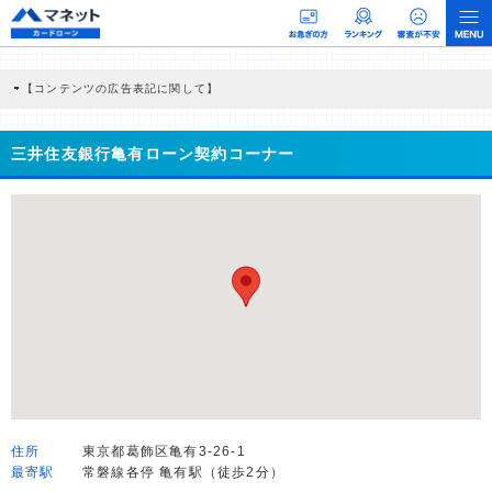
【コンテンツの広告表記に関して】
本コンテンツには、紹介している商品・商材の広告（リンク）を含む場合がありま
す。 これらの広告を経由して読者が企業ホームページを訪れ、成約が発生すると弊
社に対して企業から紹介報酬が支払われるという収益モデルです。 ただし、特定の
三井住友銀行亀有ローン契約コーナー
商品を根拠なくPRするものではなく、当編集部の調査／ユーザーへの口コミ収集な
どに基づき、公平性を担保した情報提供を行っています。
>提携企業一覧
住所
東京都葛飾区亀有3-26-1
最寄駅
常磐線各停 亀有駅（徒歩2分）