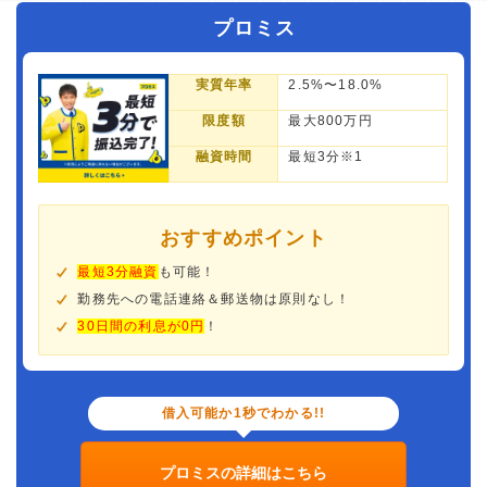
プロミス
実質年率
2.5%〜18.0%
限度額
最大800万円
融資時間
最短3分※1
おすすめポイント
最短3分融資
も可能！
勤務先への電話連絡＆郵送物は原則なし！
30日間の利息が0円
！
借入可能か1秒でわかる!!
プロミスの詳細はこちら