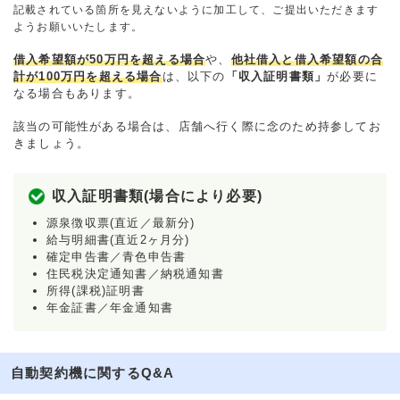
記載されている箇所を見えないように加工して、ご提出いただきます
ようお願いいたします。
借入希望額が50万円を超える場合
や、
他社借入と借入希望額の合
計が100万円を超える場合
は、以下の
「収入証明書類」
が必要に
なる場合もあります。
該当の可能性がある場合は、店舗へ行く際に念のため持参してお
きましょう。
収入証明書類(場合により必要)
源泉徴収票(直近／最新分)
給与明細書(直近2ヶ月分)
確定申告書／青色申告書
住民税決定通知書／納税通知書
所得(課税)証明書
年金証書／年金通知書
自動契約機に関するQ&A