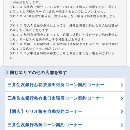
出が必須となります。
プロミス 記事内で紹介している全ての口コミは個人の感想であり、必ずし
も口コミと同様のサービス提供を保証するものではございません。
プロミス WEB完結で申込み、返済遅延しない場合は郵送物が発生しませ
ん。
プロミス 借入希望額や条件によっては、身分証明書以外にも収入証明書が
必要となる場合があります。
プロミス 無利息期間中であっても、返済に遅延した場合やその他の事情に
より、サービスの提供を停止する可能性があります。
プロミス 店舗・自動契約機・ATM情報は随時変更されるため、最新情報は
プロミス公式サイトをご確認ください
プロミス ※お申込み時間や審査によりご希望に添えない場合がございま
す。
同じエリアの他の店舗を探す
三井住友銀行お花茶屋出張所ローン契約コーナー
三井住友銀行亀有北口出張所ローン契約コーナー
【閉店】リリオ亀有自動契約コーナー
三井住友銀行葛飾ローン契約コーナー