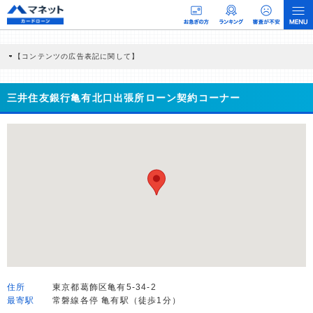
【コンテンツの広告表記に関して】
本コンテンツには、紹介している商品・商材の広告（リンク）を含む場合がありま
す。 これらの広告を経由して読者が企業ホームページを訪れ、成約が発生すると弊
社に対して企業から紹介報酬が支払われるという収益モデルです。 ただし、特定の
三井住友銀行亀有北口出張所ローン契約コーナー
商品を根拠なくPRするものではなく、当編集部の調査／ユーザーへの口コミ収集な
どに基づき、公平性を担保した情報提供を行っています。
>提携企業一覧
住所
東京都葛飾区亀有5-34-2
最寄駅
常磐線各停 亀有駅（徒歩1分）