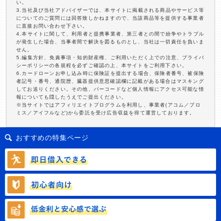
い。
3.当社及び当社アドバイザーでは、本サイトに掲載される商品やサービス等
についてのご質問には回答致しかねますので、当該商品等を提供する事業者
に直接お問い合わせ下さい。
4.本サイトに関して、利用者と提携事業者、第三者との間で紛争やトラブル
が発生した場合、当事者間で解決を図るものとし、当社は一切責任を負いま
せん。
5.編集方針、免責事項・知的財産権、ご利用いただく上での注意、プライバ
シーポリシーの各規程を必ずご確認の上、本サイトをご利用下さい。
6.カードローンお申し込み時に保険証を提出する場合、保険者番号、被保険
者記号・番号、通院歴、臓器提供意思確認欄に記載がある場合はマスキング
してお送りください。その他、バーコードなど個人情報にアクセス可能な情
報についても隠したうえでご提出ください。
※当サイトではアフィリエイトプログラムを利用し、事業者(アコム／プロ
ミス／アイフルなど)から委託を受け広告収益を得て運営しております。
おすすめの特集ページ