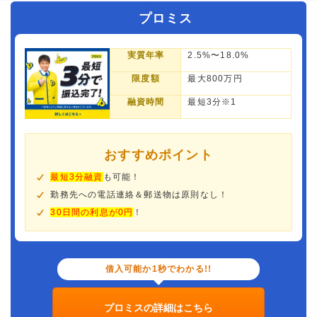
プロミス
実質年率
2.5%〜18.0%
限度額
最大800万円
融資時間
最短3分※1
おすすめポイント
最短3分融資
も可能！
勤務先への電話連絡＆郵送物は原則なし！
30日間の利息が0円
！
借入可能か1秒でわかる!!
プロミスの詳細はこちら