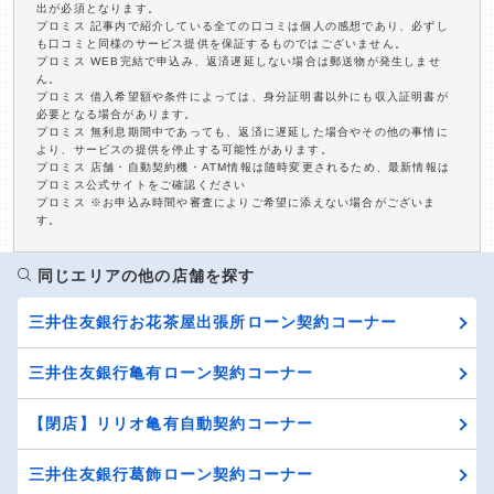
出が必須となります。
プロミス 記事内で紹介している全ての口コミは個人の感想であり、必ずし
も口コミと同様のサービス提供を保証するものではございません。
プロミス WEB完結で申込み、返済遅延しない場合は郵送物が発生しませ
ん。
プロミス 借入希望額や条件によっては、身分証明書以外にも収入証明書が
必要となる場合があります。
プロミス 無利息期間中であっても、返済に遅延した場合やその他の事情に
より、サービスの提供を停止する可能性があります。
プロミス 店舗・自動契約機・ATM情報は随時変更されるため、最新情報は
プロミス公式サイトをご確認ください
プロミス ※お申込み時間や審査によりご希望に添えない場合がございま
す。
同じエリアの他の店舗を探す
三井住友銀行お花茶屋出張所ローン契約コーナー
三井住友銀行亀有ローン契約コーナー
【閉店】リリオ亀有自動契約コーナー
三井住友銀行葛飾ローン契約コーナー