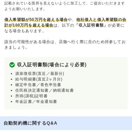
記載されている箇所を見えないように加工して、ご提出いただきます
ようお願いいたします。
借入希望額が50万円を超える場合
や、
他社借入と借入希望額の合
計が100万円を超える場合
は、以下の
「収入証明書類」
が必要に
なる場合もあります。
該当の可能性がある場合は、店舗へ行く際に念のため持参してお
きましょう。
収入証明書類(場合により必要)
源泉徴収票(直近／最新分)
給与明細書(直近2ヶ月分)
確定申告書／青色申告書
住民税決定通知書／納税通知書
所得(課税)証明書
年金証書／年金通知書
自動契約機に関するQ&A