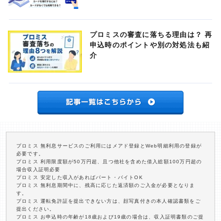
プロミスの審査に落ちる理由は？ 再
申込時のポイントや別の対処法も紹
介
プロミス 無利息サービスのご利用にはメアド登録とWeb明細利用の登録が
必要です。
プロミス 利用限度額が50万円超、且つ他社を含めた借入総額100万円超の
場合収入証明必要
プロミス 安定した収入があればパート・バイトOK
プロミス 無利息期間中に、残高に応じた返済額のご入金が必要となりま
す。
プロミス 運転免許証を提出できない方は、顔写真付きの本人確認書類をご
提出ください。
プロミス お申込時の年齢が18歳および19歳の場合は、収入証明書類のご提