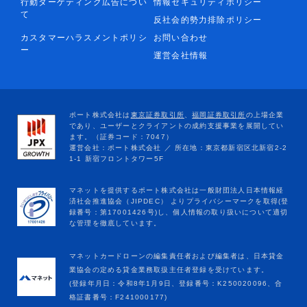
行動ターゲティング広告につい
情報セキュリティポリシー
て
反社会的勢力排除ポリシー
カスタマーハラスメントポリシ
お問い合わせ
ー
運営会社情報
マネットカードローンの編集責任者および編集者は、日本貸金
業協会の定める貸金業務取扱主任者登録を受けています。
(登録年月日：令和8年1月9日、登録番号：K250020096、合
格証書番号：F241000177)