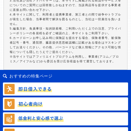
3.当社及び当社アドバイザーでは、本サイトに掲載される商品やサービス等
についてのご質問には回答致しかねますので、当該商品等を提供する事業者
に直接お問い合わせ下さい。
4.本サイトに関して、利用者と提携事業者、第三者との間で紛争やトラブル
が発生した場合、当事者間で解決を図るものとし、当社は一切責任を負いま
せん。
5.編集方針、免責事項・知的財産権、ご利用いただく上での注意、プライバ
シーポリシーの各規程を必ずご確認の上、本サイトをご利用下さい。
6.カードローンお申し込み時に保険証を提出する場合、保険者番号、被保険
者記号・番号、通院歴、臓器提供意思確認欄に記載がある場合はマスキング
してお送りください。その他、バーコードなど個人情報にアクセス可能な情
報についても隠したうえでご提出ください。
※当サイトではアフィリエイトプログラムを利用し、事業者(アコム／プロ
ミス／アイフルなど)から委託を受け広告収益を得て運営しております。
おすすめの特集ページ