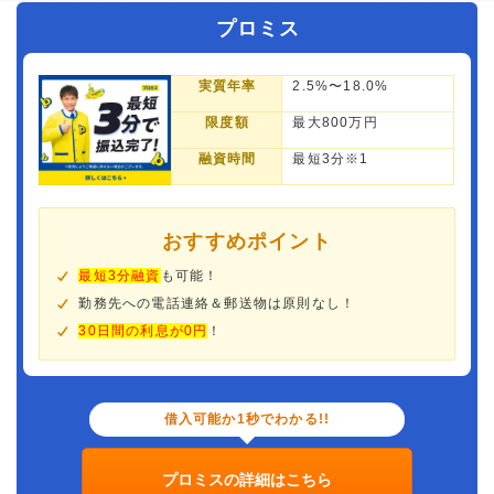
プロミス
実質年率
2.5%〜18.0%
限度額
最大800万円
融資時間
最短3分※1
おすすめポイント
最短3分融資
も可能！
勤務先への電話連絡＆郵送物は原則なし！
30日間の利息が0円
！
借入可能か1秒でわかる!!
プロミスの詳細はこちら