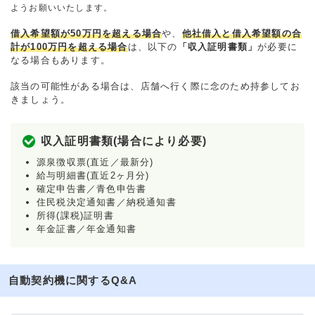
ようお願いいたします。
借入希望額が50万円を超える場合
や、
他社借入と借入希望額の合
計が100万円を超える場合
は、以下の
「収入証明書類」
が必要に
なる場合もあります。
該当の可能性がある場合は、店舗へ行く際に念のため持参してお
きましょう。
収入証明書類(場合により必要)
源泉徴収票(直近／最新分)
給与明細書(直近2ヶ月分)
確定申告書／青色申告書
住民税決定通知書／納税通知書
所得(課税)証明書
年金証書／年金通知書
自動契約機に関するQ&A