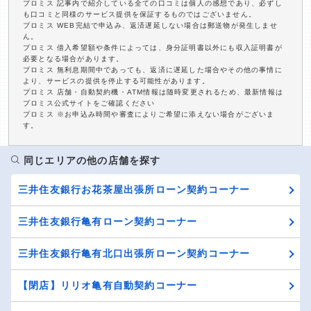
プロミス 記事内で紹介している全ての口コミは個人の感想であり、必ずし
も口コミと同様のサービス提供を保証するものではございません。
プロミス WEB完結で申込み、返済遅延しない場合は郵送物が発生しませ
ん。
プロミス 借入希望額や条件によっては、身分証明書以外にも収入証明書が
必要となる場合があります。
プロミス 無利息期間中であっても、返済に遅延した場合やその他の事情に
より、サービスの提供を停止する可能性があります。
プロミス 店舗・自動契約機・ATM情報は随時変更されるため、最新情報は
プロミス公式サイトをご確認ください
プロミス ※お申込み時間や審査によりご希望に添えない場合がございま
す。
同じエリアの他の店舗を探す
三井住友銀行お花茶屋出張所ローン契約コーナー
三井住友銀行亀有ローン契約コーナー
三井住友銀行亀有北口出張所ローン契約コーナー
【閉店】リリオ亀有自動契約コーナー