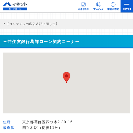
【コンテンツの広告表記に関して】
本コンテンツには、紹介している商品・商材の広告（リンク）を含む場合がありま
す。 これらの広告を経由して読者が企業ホームページを訪れ、成約が発生すると弊
社に対して企業から紹介報酬が支払われるという収益モデルです。 ただし、特定の
三井住友銀行葛飾ローン契約コーナー
商品を根拠なくPRするものではなく、当編集部の調査／ユーザーへの口コミ収集な
どに基づき、公平性を担保した情報提供を行っています。
>提携企業一覧
住所
東京都葛飾区四つ木2-30-16
最寄駅
四ツ木駅（徒歩11分）