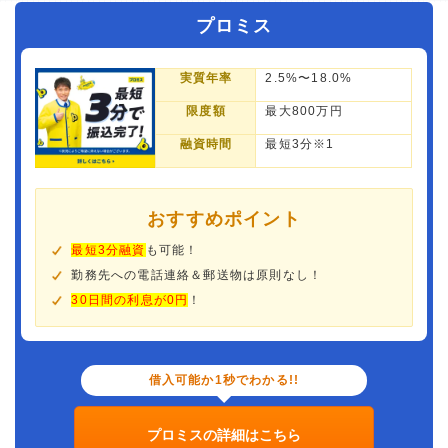
プロミス
実質年率
2.5%〜18.0%
限度額
最大800万円
融資時間
最短3分※1
おすすめポイント
最短3分融資
も可能！
勤務先への電話連絡＆郵送物は原則なし！
30日間の利息が0円
！
借入可能か1秒でわかる!!
プロミスの詳細はこちら