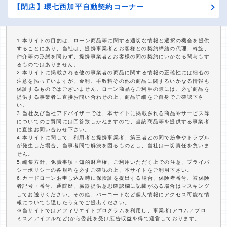
【閉店】環七西加平自動契約コーナー
1.本サイトの目的は、ローン商品等に関する適切な情報と選択の機会を提供
することにあり、当社は、提携事業者とお客様との契約締結の代理、斡旋、
仲介等の形態を問わず、提携事業者とお客様の間の契約にいかなる関与もす
るものではありません。
2.本サイトに掲載される他の事業者の商品に関する情報の正確性には細心の
注意を払っていますが、金利、手数料その他の商品に関するいかなる情報も
保証するものではございません。ローン商品をご利用の際には、必ず商品を
提供する事業者に直接お問い合わせの上、商品詳細をご自身でご確認下さ
い。
3.当社及び当社アドバイザーでは、本サイトに掲載される商品やサービス等
についてのご質問には回答致しかねますので、当該商品等を提供する事業者
に直接お問い合わせ下さい。
4.本サイトに関して、利用者と提携事業者、第三者との間で紛争やトラブル
が発生した場合、当事者間で解決を図るものとし、当社は一切責任を負いま
せん。
5.編集方針、免責事項・知的財産権、ご利用いただく上での注意、プライバ
シーポリシーの各規程を必ずご確認の上、本サイトをご利用下さい。
6.カードローンお申し込み時に保険証を提出する場合、保険者番号、被保険
者記号・番号、通院歴、臓器提供意思確認欄に記載がある場合はマスキング
してお送りください。その他、バーコードなど個人情報にアクセス可能な情
報についても隠したうえでご提出ください。
※当サイトではアフィリエイトプログラムを利用し、事業者(アコム／プロ
ミス／アイフルなど)から委託を受け広告収益を得て運営しております。