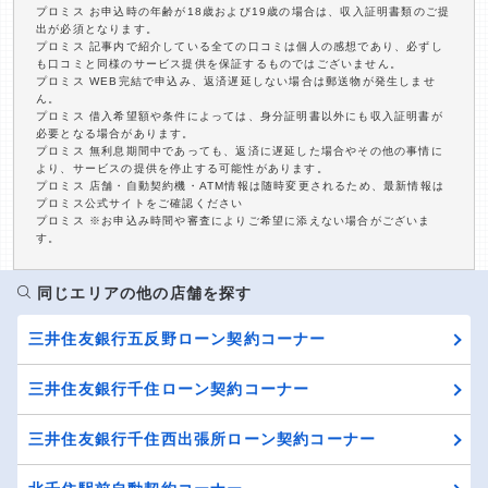
プロミス お申込時の年齢が18歳および19歳の場合は、収入証明書類のご提
出が必須となります。
プロミス 記事内で紹介している全ての口コミは個人の感想であり、必ずし
も口コミと同様のサービス提供を保証するものではございません。
プロミス WEB完結で申込み、返済遅延しない場合は郵送物が発生しませ
ん。
プロミス 借入希望額や条件によっては、身分証明書以外にも収入証明書が
必要となる場合があります。
プロミス 無利息期間中であっても、返済に遅延した場合やその他の事情に
より、サービスの提供を停止する可能性があります。
プロミス 店舗・自動契約機・ATM情報は随時変更されるため、最新情報は
プロミス公式サイトをご確認ください
プロミス ※お申込み時間や審査によりご希望に添えない場合がございま
す。
同じエリアの他の店舗を探す
三井住友銀行五反野ローン契約コーナー
三井住友銀行千住ローン契約コーナー
三井住友銀行千住西出張所ローン契約コーナー