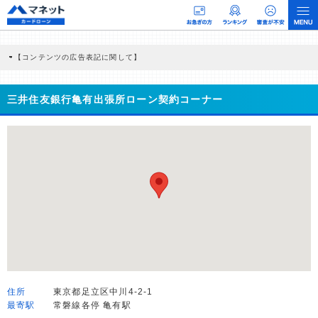
【コンテンツの広告表記に関して】
本コンテンツには、紹介している商品・商材の広告（リンク）を含む場合がありま
す。 これらの広告を経由して読者が企業ホームページを訪れ、成約が発生すると弊
社に対して企業から紹介報酬が支払われるという収益モデルです。 ただし、特定の
三井住友銀行亀有出張所ローン契約コーナー
商品を根拠なくPRするものではなく、当編集部の調査／ユーザーへの口コミ収集な
どに基づき、公平性を担保した情報提供を行っています。
>提携企業一覧
住所
東京都足立区中川4-2-1
最寄駅
常磐線各停 亀有駅