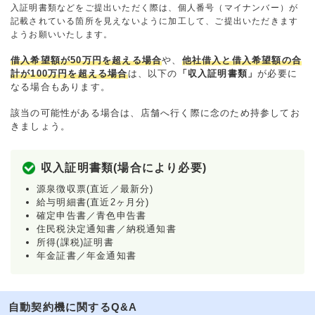
入証明書類などをご提出いただく際は、個人番号（マイナンバー）が
記載されている箇所を見えないように加工して、ご提出いただきます
ようお願いいたします。
借入希望額が50万円を超える場合
や、
他社借入と借入希望額の合
計が100万円を超える場合
は、以下の
「収入証明書類」
が必要に
なる場合もあります。
該当の可能性がある場合は、店舗へ行く際に念のため持参してお
きましょう。
収入証明書類(場合により必要)
源泉徴収票(直近／最新分)
給与明細書(直近2ヶ月分)
確定申告書／青色申告書
住民税決定通知書／納税通知書
所得(課税)証明書
年金証書／年金通知書
自動契約機に関するQ&A