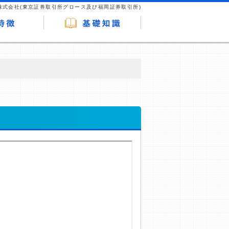
株式会社(東京証券取引所グロース及び福岡証券取引所)
が企業ホームページを訪れ、成約が発生する
はなく、当編集部の調査／ユーザーへの口コ