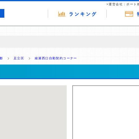
>運営会社：ポート
の広告（リンク）を含む場合があります。 これらの広告を経由して読者
るという収益モデルです。 ただし、特定の商品を根拠なくPRするもので
都
足立区
綾瀬西口自動契約コーナー
報提供を行っています。