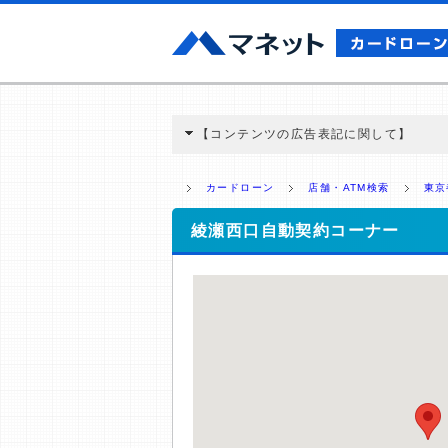
【コンテンツの広告表記に関して】
本コンテンツには、紹介している商品・商材
と弊社に対して企業から紹介報酬が支払われ
カードローン
店舗・ATM検索
東京
ミ収集などに基づき、公平性を担保した情
>提携企業一覧
綾瀬西口自動契約コーナー