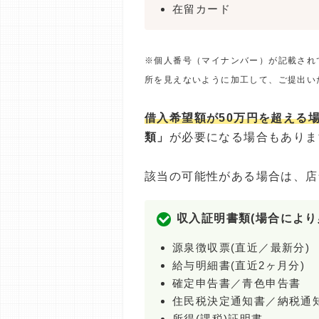
在留カード
※個人番号（マイナンバー）が記載され
所を見えないように加工して、ご提出い
借入希望額が50万円を超える
類」
が必要になる場合もありま
該当の可能性がある場合は、店
収入証明書類(場合により
源泉徴収票(直近／最新分)
給与明細書(直近2ヶ月分)
確定申告書／青色申告書
住民税決定通知書／納税通
所得(課税)証明書